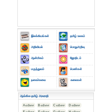
இலக்கியங்கள்
தமிழ் உலகம்
அறிவியல்
பொதுஅறிவு
ஆன்மிகம்
ஜோதிடம்
மருத்துவம்
பெண்கள்
நகைச்சுவை
கலைகள்
ஆங்கில-தமிழ் அகராதி
A வரிசை
B வரிசை
C வரிசை
D வரிசை
E வரிசை
F வரிசை
G வரிசை
H வரிசை