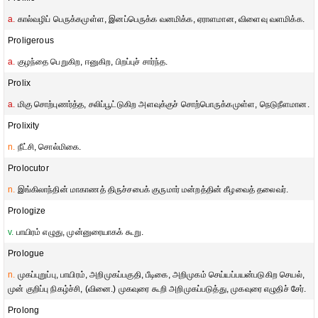
a.
கால்வழிப் பெருக்கமுள்ள, இனப்பெருக்க வனமிக்க, ஏராளமான, விளைவு வளமிக்க.
Proligerous
a.
குழந்தை பெறுகிற, ஈனுகிற, பிறப்புச் சார்ந்த.
Prolix
a.
மிகு சொற்புணர்த்த, சலிப்பூட்டுகிற அளவுக்குச் சொற்பொருக்கமுள்ள, நெடுநீளமான.
Prolixity
n.
நீட்சி, சொல்மிகை.
Prolocutor
n.
இங்கிலாந்தின் மாகாணத் திருச்சபைக் குருமார் மன்றத்தின் கீழவைத் தலைவர்.
Prologize
v.
பாயிரம் எழுது, முன்னுரையாகக் கூறு.
Prologue
n.
முகப்புறுப்பு, பாயிரம், அறிமுகப்பகுதி, பீடிகை, அறிமுகம் செய்யப்பயன்படுகிற செயல்,
முன் குறிப்பு நிகழ்ச்சி, (வினை.) முகவுரை கூறி அறிமுகப்படுத்து, முகவுரை எழுதிச் சேர்.
Prolong