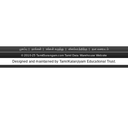
முகப்பு
|
நாங்கள்
|
உங்கள் கருத்து
|
விளம்பரத்திற்கு
|
தள வரைபடம்
© 2010-25 TamilSurangam.com Tamil Data Warehouse Website
Designed and maintained by TamilKalanjiyam Educational Trust.