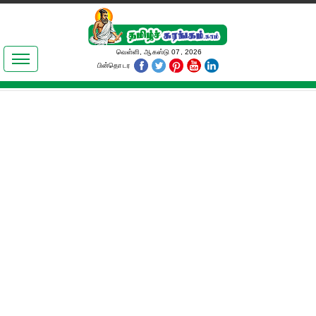
இலக்கியங்கள்
வெள்ளி, ஆகஸ்டு 07, 2026
பின்தொடர
தமிழ் உலகம்
அறிவியல்
பொதுஅறிவு
ஆன்மிகம்
ஜோதிடம்
மருத்துவம்
பெண்கள் பகுதி
நகைச்சுவை
கலையுலகம்