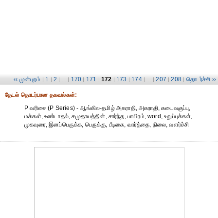
‹‹ முன்புறம்
1
2
170
171
172
173
174
207
208
தொடர்ச்சி ››
|
|
| ... |
|
|
|
|
| ... |
|
|
தேட‌ல் தொட‌ர்பான தகவ‌ல்க‌ள்:
P வரிசை (P Series) - ஆங்கில-தமிழ் அகராதி, அகராதி, கடைவகுப்பு,
மக்கள், உண்டாதல், சமுதாயத்தின், சார்ந்த, பாயிரம், word, உறுப்புக்கள்,
முகவுரை, இனப்பெருக்க, பெருக்கு, பீடிகை, வார்த்தை, நிலை, வளர்ச்சி