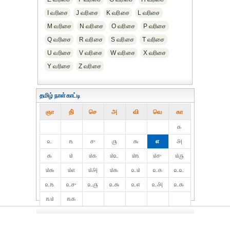
I வரிசை
J வரிசை
K வரிசை
L வரிசை
M வரிசை
N வரிசை
O வரிசை
P வரிசை
Q வரிசை
R வரிசை
S வரிசை
T வரிசை
U வரிசை
V வரிசை
W வரிசை
X வரிசை
Y வரிசை
Z வரிசை
தமிழ் நாள்காட்டி
ஞா
தி்
செ
அ
வி
வெ
கா
௧
௨
௩
௪
௫
௬
௭
௮
௯
௰
௰௧
௰௨
௰௩
௰௪
௰௫
௰௬
௰௭
௰௮
௰௯
௨௰
௨௧
௨௨
௨௩
௨௪
௨௫
௨௬
௨௭
௨௮
௨௯
௩௰
௩௧