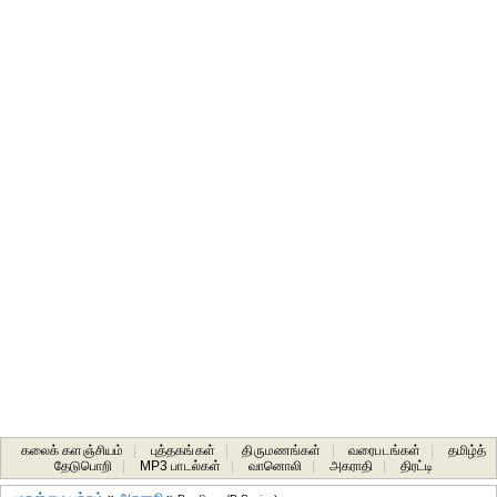
கலைக் களஞ்சியம்
|
புத்தகங்கள்
|
திருமணங்கள்
|
வரைபடங்கள்
|
தமிழ்த்
தேடுபொறி
|
MP3 பாடல்கள்
|
வானொலி
|
அகராதி
|
திரட்டி