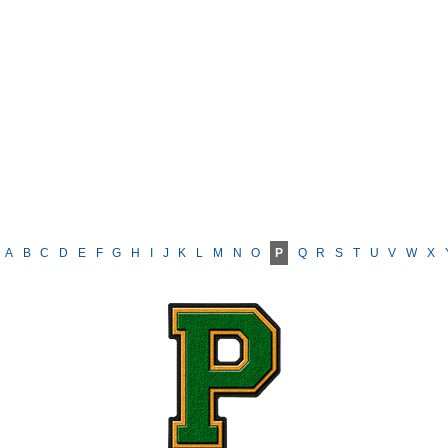
A
B
C
D
E
F
G
H
I
J
K
L
M
N
O
P
Q
R
S
T
U
V
W
X