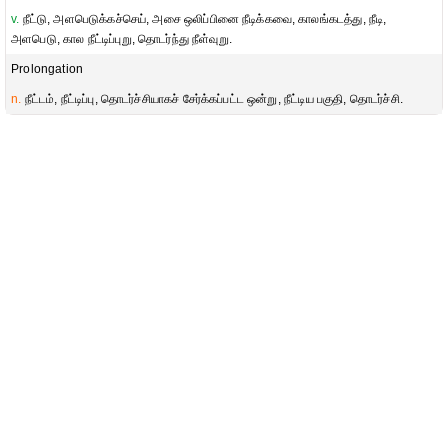
v.
நீட்டு, அளபெடுக்கச்செய், அசை ஒலிப்பினை நீடிக்கவை, காலங்கடத்து, நீடி,
அளபெடு, கால நீட்டிப்புறு, தொடர்ந்து நீள்வுறு.
Prolongation
n.
நீட்டம், நீட்டிப்பு, தொடர்ச்சியாகச் சேர்க்கப்பட்ட ஒன்று, நீட்டிய பகுதி, தொடர்ச்சி.