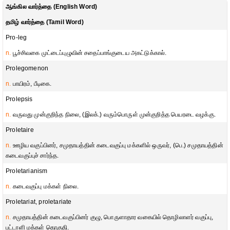
ஆங்கில வார்த்தை (English Word)
தமிழ் வார்த்தை (Tamil Word)
Pro-leg
n.
பூச்சிவகை முட்டைப்புழுவின் சதைப்பாங்குடைய அகட்டுக்கால்.
Prolegomenon
n.
பாயிரம், பீடிகை.
Prolepsis
n.
வருவது முன்குறிந்த நிலை, (இலக்.) வரும்பொருள் முன்குறித்த பெயரடை வழக்கு.
Proletaire
n.
ஊழிய வகுப்பினர், சமுதாயத்தின் கடைவகுப்பு மக்களில் ஒருவர், (பெ.) சமுதாயத்தின்
கடைவகுப்புச் சார்ந்த.
Proletarianism
n.
கடைவகுப்பு மக்கள் நிலை.
Proletariat, proletariate
n.
சமுதாயத்தின் கடைவகுப்பினர் குழு, பொருளாதார வகையில் தொழிலாளர் வகுப்பு,
பட்டாளி மக்கள் தொகுதி.