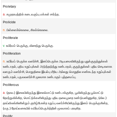
Proletary
a.
சமுதாயத்தில் கடைவகுப்பு மக்கள் சார்ந்த.
Prolicide
n.
பிள்ளைக்கொலை, சிசுக்கொலை.
Proliferate
v.
உயிர்மம் பெருக்கு, விரைந்து பெருக்கு.
Proliferation
n.
உயிர்மப் பெருக்க வளர்ச்சி, இனப்பெருக்க அடியமைவிலிருந்து புதுக்குருத்துக்கள்
உண்டாதல், புதிய உறுப்புக்கள் அடுத்தடுத்து உண்டாதல், குருத்துக்கள் புதிய செடிகளாக
வளரும் வளர்ச்சி, பொதுநிலை இயல்பு மீறிய அல்லது பொதுநில எண்கடந்த உறுப்புக்கள்
உண்டாதல், பருவவளர்ச்சி மூலமாக உண்டாகும் புத்தமைப்பு.
Proliferous
a.
(தாவ.) இலையிலிருந்து இலைமொட்டு உண்டாக்குகிற, பூவிலிருந்து பூமொட்டு
தோற்றுவிக்கிற, மொட்டுக்களிலிருந்து புதிய தலைமுறை உண்டுபண்ணுகிற, (வில.)
தாய்விலங்கினின்றும் குமிழ்போன்ற உறுப்பு வளர்ச்சியிலிருந்து இனம் பெருக்குகின்ற,
(மரு.) நோய்வகையில் உயிர்மப்பெருக்த்தின் மூலமாகப் பரவுகிற.
Prolific