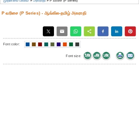
முதன்மை பக்கம்
»
அகராதி
»
P வரிசை (P Series)
P வரிசை (P Series) - ஆங்கில-தமிழ் அகராதி
Font color:
Font size: