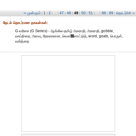
‹‹ முன்புறம்
1
2
47
48
49
50
51
98
99
தொடர்ச்சி ››
|
|
| ... |
|
|
|
|
| ... |
|
|
தேட‌ல் தொட‌ர்பான தகவ‌ல்க‌ள்:
G வரிசை (G Series) - ஆங்கில-தமிழ் அகராதி, அகராதி, gobble,
வாய்நிறை, அளவு, தோலாலான, வௌ஢ளாட்டுத், word, goats, பொருள்,
வார்த்தை