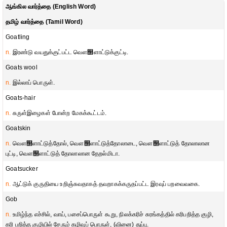
ஆங்கில வார்த்தை (English Word)
தமிழ் வார்த்தை (Tamil Word)
Goatling
n.
இரண்டு வயதுக்குட்பட்ட வௌ஢ளாட்டுக்குட்டி.
Goats wool
n.
இல்லாப் பொருள்.
Goats-hair
n.
சுருள்இழைகள் போன்ற மேகக்கூட்டம்.
Goatskin
n.
வௌ஢ளாட்டுத்தோல், வௌ஢ளாட்டுத்தோலாடை, வௌ஢ளாட்டுத் தோலாலான
புட்டி, வௌ஢ளாட்டுத் தோலாலான தேறல்மிடா.
Goatsucker
n.
ஆட்டுக் குருதியை உறிஞ்சுவதாகத் தவறாகக்கருதப்பட்ட இரவுப் பறவைவகை.
Gob
n.
உமிழ்ந்த எச்சில், வாய், பசைப்பொருள் கூறு, நிலக்கரிச் சுரங்கத்தில் கரிபறித்த குழி,
கரி பறித்த குழியில் சேரும் கழிவுப் பொருள், (வினை) துப்பு.