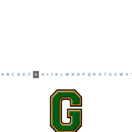
A
B
C
D
E
F
G
H
I
J
K
L
M
N
O
P
Q
R
S
T
U
V
W
X