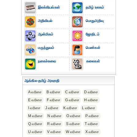
இலக்கியங்கள்
தமிழ் உலகம்
அறிவியல்
பொதுஅறிவு
ஆன்மிகம்
ஜோதிடம்
மருத்துவம்
பெண்கள்
நகைச்சுவை
கலைகள்
ஆங்கில-தமிழ் அகராதி
A வரிசை
B வரிசை
C வரிசை
D வரிசை
E வரிசை
F வரிசை
G வரிசை
H வரிசை
I வரிசை
J வரிசை
K வரிசை
L வரிசை
M வரிசை
N வரிசை
O வரிசை
P வரிசை
Q வரிசை
R வரிசை
S வரிசை
T வரிசை
U வரிசை
V வரிசை
W வரிசை
X வரிசை