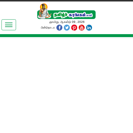
இலக்கியங்கள்
ஞாயிறு, ஆகஸ்டு 09, 2026
பின்தொடர
தமிழ் உலகம்
அறிவியல்
பொதுஅறிவு
ஆன்மிகம்
ஜோதிடம்
மருத்துவம்
பெண்கள் பகுதி
நகைச்சுவை
கலையுலகம்