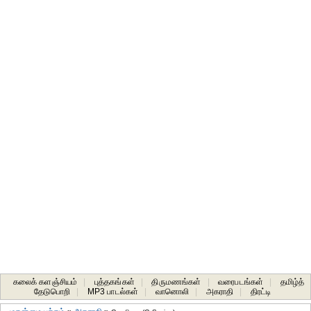
கலைக் களஞ்சியம்
|
புத்தகங்கள்
|
திருமணங்கள்
|
வரைபடங்கள்
|
தமிழ்த்
தேடுபொறி
|
MP3 பாடல்கள்
|
வானொலி
|
அகராதி
|
திரட்டி