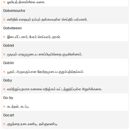
n.
ஓவியத் திரைச்சீலை வகை.
Gobemouche
n.
எளிதில் எதையும் நம்பும் தன்மையுள்ள செய்திப் பரப்பாளர்.
Gobetween
n.
இடையீட்டாளர், பேரம் செய்பவர், தரகர்.
Goblet
n.
மூடியும் பாதமுமுடைய கைப்பிடியில்லாத குடிகிண்ணம்.
Goblin
n.
பூதம், அருவருப்பான தோற்றமுடைய குறும்புத்தெய்வம்.
Goby
n.
வயிற்றுப்புறமாக உணவை உறிஞ்சும் வட்டத்துடுப்புள்ள சிறுமீன்வகை.
Go-by
n.
கடத்தல், கடப்பு.
Gocart
n.
குழந்தை நடைவண்டி, தள்ளுவண்டி.