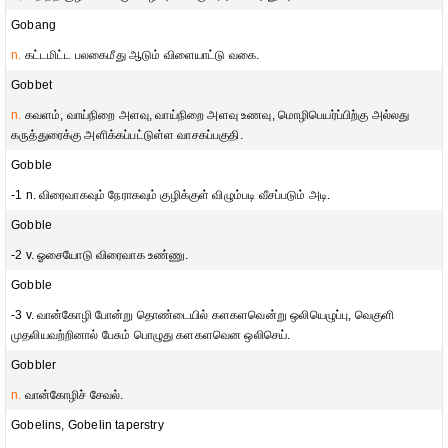
Gobang
n.
கட்டமிட்ட பலகைமீது ஆடும் விளையாட்டு வகை.
Gobbet
n.
கவளம், வாய்நிறை அளவு, வாய்நிறை அளவு உணவு, மொழிபெயர்ப்பிற்கு அல்லது
கருத்துரைக்கு அளிக்கப்பட்டுள்ள வாசகப்பகுதி.
Gobble
-1 n. விரைவாகவும் நேராகவும் குழிக்குள் விழும்படி வீசப்படும் அடி.
Gobble
-2 v. ஓசையோடு விரைவாக உண்ணு.
Gobble
-3 v. வான்கோழி போன்று தொண்டையில் களகளவென்று ஒலியெழுப்பு, வெகுளி
முதலியவற்றினால் பேசும் பொழுது களகளவென ஒலிசெய்.
Gobbler
n.
வான்கோழிச் சேவல்.
Gobelins, Gobelin taperstry