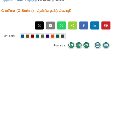
முதன்மை பக்கம்
»
அகராதி
»
G வரிசை (G Series)
G வரிசை (G Series) - ஆங்கில-தமிழ் அகராதி
Font color:
Font size: