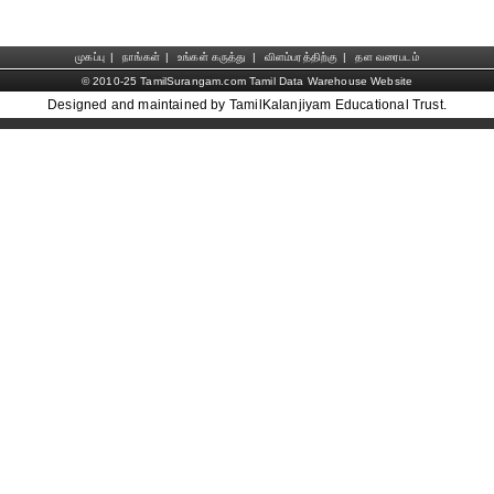
முகப்பு
|
நாங்கள்
|
உங்கள் கருத்து
|
விளம்பரத்திற்கு
|
தள வரைபடம்
© 2010-25 TamilSurangam.com Tamil Data Warehouse Website
Designed and maintained by TamilKalanjiyam Educational Trust.