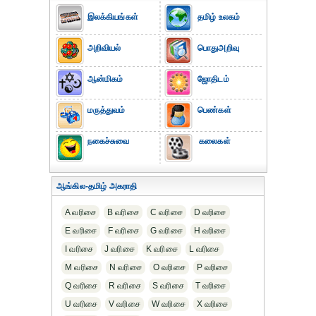
இலக்கியங்கள்
தமிழ் உலகம்
அறிவியல்
பொதுஅறிவு
ஆன்மிகம்
ஜோதிடம்
மருத்துவம்
பெண்கள்
நகைச்சுவை
கலைகள்
ஆங்கில-தமிழ் அகராதி
A வரிசை
B வரிசை
C வரிசை
D வரிசை
E வரிசை
F வரிசை
G வரிசை
H வரிசை
I வரிசை
J வரிசை
K வரிசை
L வரிசை
M வரிசை
N வரிசை
O வரிசை
P வரிசை
Q வரிசை
R வரிசை
S வரிசை
T வரிசை
U வரிசை
V வரிசை
W வரிசை
X வரிசை