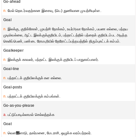
Go-ahead
n.
மேல் தொடர்வதற்கான இசைவு, (பெ.) துணிவான முயற்சியுள்ள.
Goal
n.
இலக்கு, குறிக்கோள், முயற்சி நோக்கம், உயர்அவா நோக்கம், பயண எல்லை, பந்தய
முடிவெல்லை, ஆட்ட இலக்குக்குறியிடம், பந்தாட்டத்தில் பந்தைக் குறியிடம்பட அடித்த
கெலிப்பெண், பண்டை ரோமபுரியில் தேரோட்டப்பந்தயத்தில் திரும்புகட்டக் கம்பம்.
Goalkeeper
n.
இலக்குக் காவலர், பந்தாட்ட இலக்குக் குறியிடப் பாதுகாப்பாளர்.
Goal-line
n.
பந்தாட்டக் குறியிலக்குக் கள எல்லை.
Goal-posts
n.
பந்தாட்டக் குறியிலக்குக் கம்பங்கள்.
Go-as-you-please
a.
பட்டுப்பாடில்லாமல் செல்லத்தக்க
Goat
n.
வௌ஢ளாடு, தகர்மனை, மேடராசி, ஒழுக்க வரம்பற்றவர்.