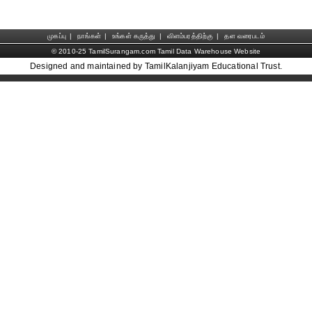
முகப்பு
|
நாங்கள்
|
உங்கள் கருத்து
|
விளம்பரத்திற்கு
|
தள வரைபடம்
© 2010-25 TamilSurangam.com Tamil Data Warehouse Website
Designed and maintained by TamilKalanjiyam Educational Trust.