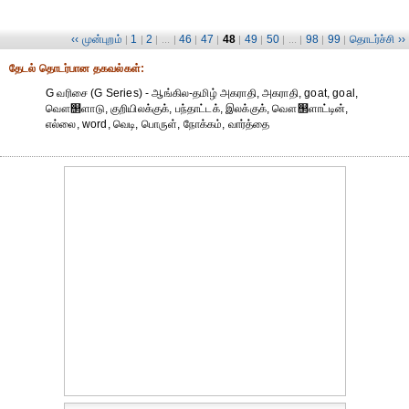
‹‹ முன்புறம்
1
2
46
47
48
49
50
98
99
தொடர்ச்சி ››
|
|
| ... |
|
|
|
|
| ... |
|
|
தேட‌ல் தொட‌ர்பான தகவ‌ல்க‌ள்:
G வரிசை (G Series) - ஆங்கில-தமிழ் அகராதி, அகராதி, goat, goal,
வௌ஢ளாடு, குறியிலக்குக், பந்தாட்டக், இலக்குக், வௌ஢ளாட்டின்,
எல்லை, word, வெடி, பொருள், நோக்கம், வார்த்தை