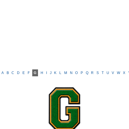
A
B
C
D
E
F
G
H
I
J
K
L
M
N
O
P
Q
R
S
T
U
V
W
X