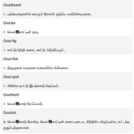
Goatbeard
n.
புல்வௌதகளில் வளரும் ரோசாக் குடும்ப மலர்ச்செடிவகை.
Goatee
n.
வௌ஢ளாட்டின் தாடி.
Goat-fig
n.
காட்டுஅத்தி வகை, காட்டு அத்திப்பழம்,
Goat-fish
n.
நீளுருளை வடிவான சுவைமிக்க மீன்வகை.
Goat-god
n.
கிரேக்க நாட்டு இயற்கைத் தெய்வம்.
Goatherd
n.
வௌ஢ளாடு மேய்ப்பவர்.
Goatish
a.
வௌ஢ளாடு போன்ற, வௌ஢ளாட்டின் வாடையுடைய, சிற்றின்ப விருப்புள்ள, கட்டற்ற,
குறும்புத்தனமான.