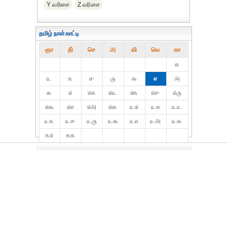
Y வரிசை
Z வரிசை
தமிழ் நாள்காட்டி
ஞா
தி்
செ
அ
வி
வெ
கா
௧
௨
௩
௪
௫
௬
௭
௮
௯
௰
௰௧
௰௨
௰௩
௰௪
௰௫
௰௬
௰௭
௰௮
௰௯
௨௰
௨௧
௨௨
௨௩
௨௪
௨௫
௨௬
௨௭
௨௮
௨௯
௩௰
௩௧