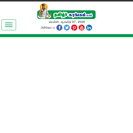
இலக்கியங்கள்
வெள்ளி, ஆகஸ்டு 07, 2026
பின்தொடர
தமிழ் உலகம்
அறிவியல்
பொதுஅறிவு
ஆன்மிகம்
ஜோதிடம்
மருத்துவம்
பெண்கள் பகுதி
நகைச்சுவை
கலையுலகம்