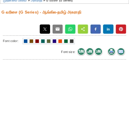
முதன்மை பக்கம்
»
அகராதி
»
G வரிசை (G Series)
G வரிசை (G Series) - ஆங்கில-தமிழ் அகராதி
Font color:
Font size: