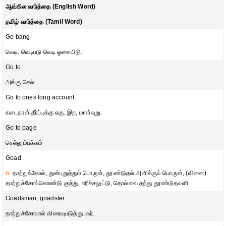
ஆங்கில வார்த்தை (English Word)
தமிழ் வார்த்தை (Tamil Word)
Go bang
வெடி. வெடிபடு வெடி ஓசையிடு.
Go to
அங்கு செல்
Go to ones long account.
கடைநாள் தீர்ப்புக்கு ஏகு, இற, மாள்வுறு.
Go to page
செல்லும்பக்கம்
Goad
n.
தாற்றுக்கோல், துன்புறுத்தும் பொருள், தூண்டுதல் அளிக்கும் பொருள், (வினை)
தாற்றுக்கோல்கொண்டு குத்து, எரிச்சலுட்டு, தொல்லை தந்து தூண்டுதலளி.
Goadsman, goadster
தாற்றுக்கோலால் விரைவுபடுத்துபவர்.