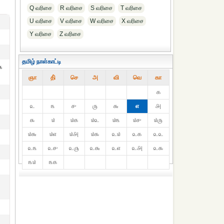
Q வரிசை
R வரிசை
S வரிசை
T வரிசை
U வரிசை
V வரிசை
W வரிசை
X வரிசை
Y வரிசை
Z வரிசை
தமிழ் நாள்காட்டி
க
ஞா
தி்
செ
அ
வி
வெ
கா
௧
௨
௩
௪
௫
௬
௭
௮
௯
௰
௰௧
௰௨
௰௩
௰௪
௰௫
௰௬
௰௭
௰௮
௰௯
௨௰
௨௧
௨௨
௨௩
௨௪
௨௫
௨௬
௨௭
௨௮
௨௯
௩௰
௩௧