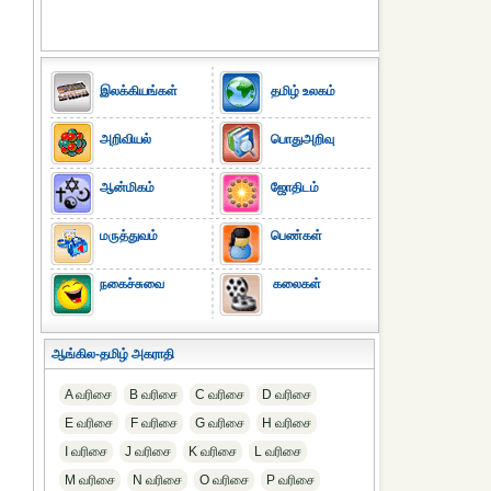
இலக்கியங்கள்
தமிழ் உலகம்
அறிவியல்
பொதுஅறிவு
ஆன்மிகம்
ஜோதிடம்
மருத்துவம்
பெண்கள்
நகைச்சுவை
கலைகள்
ஆங்கில-தமிழ் அகராதி
A வரிசை
B வரிசை
C வரிசை
D வரிசை
E வரிசை
F வரிசை
G வரிசை
H வரிசை
I வரிசை
J வரிசை
K வரிசை
L வரிசை
M வரிசை
N வரிசை
O வரிசை
P வரிசை