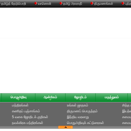
தமிழ்த் தேடுபொறி
வானொலி
தமிழ் அகராதி்
திருமணங்கள்
புத்
பொதுஅறிவு
ஆன்மிகம்
ஜோதிடம்
மருத்துவம்
மந்திரங்கள்
உங்கள் ஜாதகம்
சித்த
கணிதப் பஞ்சாங்கம்
திருமணப் பொருத்தம்
இயற்க
5 வகை ஜோதிடக் குறிகள்
இந்திய வரலாறு
சமைய
நவக்கிரக மந்திரங்கள்
பொதுஅறிவுக் கட்டுரைகள்
சமையல