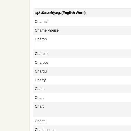
ஆங்கில வார்த்தை (English Word)
Charms
Charnel-house
Charon
Charpie
Charpoy
Charqui
Charry
Chars
Chart
Chart
Charta
Chartaceous