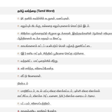
தமிழ் வார்த்தை (Tamil Word)
n.
pl. தனிக் கவர்ச்சிக் கூறுகள், வனப்புகள்.
n.
எலும்புக் கிடங்கு, கல்லறை எலும்புகளைக் கொட்டும் இடம்.
n.
கிரேக்க பழங்கதையில் கீழுலக ஓடக்காரன், இறந்தவர்களின் ஆவிகள் எரியுல
ஆற்றினைக் கடக்க உதவும் படகோட்டி.
n.
காயங்களைக் கட்டப் பயன்படும் மென் பஞ்சுத் துணிப்பட்டை.
n.
(இ.) எளிய கட்டில், சித்திரப் பூவேலை செய்த படுக்கை.
n.
வற்றவிட்ட மாட்டிறைச்சிக் கீற்று.
a.
கரி சார்ந்த, கரியைப்போன்ற.
n.
வீட்டு வேலைகள்.
நிரல்படம்
n.
மாதிரிப்படம், கடல் பரப்பு விவர விளக்கப்படம், புள்ளி விவர விளக்கக்
காட்சிப்படம், விளக்க அட்டவணை, (வி.) விளக்க வரைபடம் அமை.
n.
பட்டயம், உரிமைப்பத்திரம்.
a.
தாளுக்குரிய, காகிதம் போன்ற.