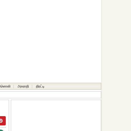
ானொலி
|
அகராதி
|
திரட்டி