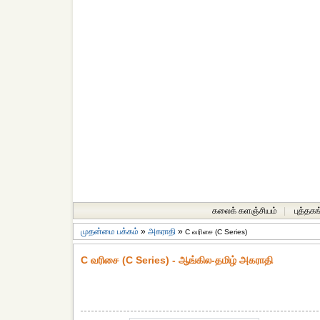
கலைக் களஞ்சியம்
|
புத்தகங
முதன்மை பக்கம்
»
அகராதி
»
C வரிசை (C Series)
C வரிசை (C Series) - ஆங்கில-தமிழ் அகராதி