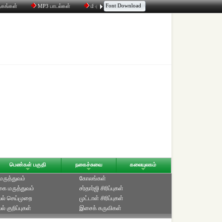
Font Download
தகங்கள்
MP3 பாடல்கள்
மின்னஞ்சல்
திரட்டி
உரையாடல்
பெண்கள் பகுதி
நகைச்சுவை
கலையுலகம்
 மருத்துவம்
கோலங்கள்
ை மருத்துவம்
சர்தார்ஜி சிரிப்புகள்
ல் செய்முறை
முட்டாள் சிரிப்புகள்
் குறிப்புகள்
இசைக் கருவிகள்