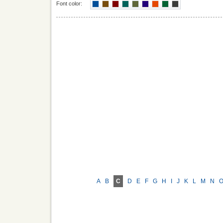
Font color:
A
B
C
D
E
F
G
H
I
J
K
L
M
N