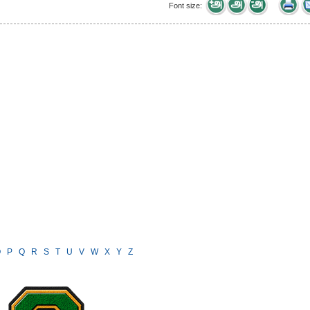
Font size:
O
P
Q
R
S
T
U
V
W
X
Y
Z