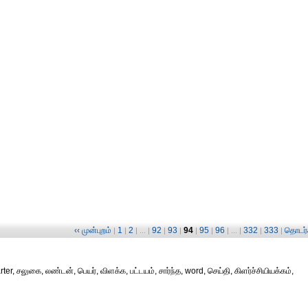
‹‹ முன்புறம்
1
2
92
93
94
95
96
332
333
தொடர்ச
|
|
| ... |
|
|
|
|
| ... |
|
|
r, சலுகை, லண்டன், பெயர், விளக்க, பட்டயம், சார்ந்த, word, செய்தி, கிளர்ச்சியியக்கம்,