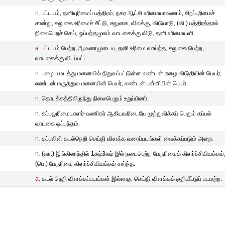
n.
பட்டயம், தனியுரிமைப் பத்திரம், நகர ஆட்சி உரிமையாவணம், சிறப்புரிமைச்
சான்று, சலுகை உரிமைச் சீட்டு, சலுகை, விலக்கு, விடுபாடு, (வி.) பத்திரத்தால்
நிலைபெறச் செய், ஒப்பந்தமூலம் வாடகைக்கு விடு, தனி உரிமையளி.
a.
பட்டயம் பெற்ற, ஆவணமுடைய, தனி உரிமை வாய்ந்த, சலுகை பெற்ற,
வாடகைக்கு விடப்பட்ட.
n.
பழைய மடத்து மனையில் நிறுவப்பட்டுள்ள லண்டன் ஏழை விடுதியின் பெயர்,
லண்டன் மருத்துவ மனையின் பெயர், லண்டன் பள்ளியின் பெயர்.
n.
தொடக்கத்திலிருந்து நிலைபெறும் உறுப்பினர்.
n.
கப்பலுரிமையாளர்-வணிகர் ஆகியவரிடையே முற்றுவிக்கப் பெறும் கப்பல்
வாடகை ஒப்பந்தம்.
n.
கப்பலின் கடல்நெறி செய்தி விளக்க வரைப்படங்கள் வைக்கப்படும் அறை.
n.
(வர.) இங்கிலாந்தில் 1க்ஷ்3க்ஷ்-இல் நடைபெற்ற பேருரிமைக் கிளர்ச்சியியக்கம்
(பெ.) பேருரிமை கிளர்ச்சியியக்கம் சார்ந்த.
a.
கடல் நெறி விளக்கப்படங்கள் இல்லாத, செய்தி விளக்கக் குறியீட்டுப் படமற்ற.