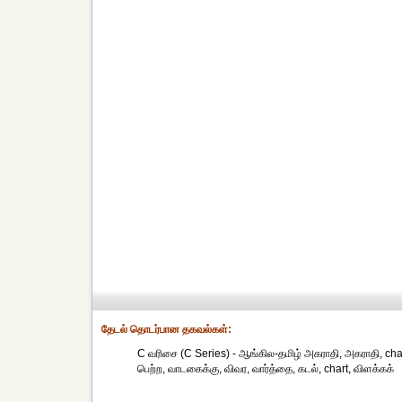
தேட‌ல் தொட‌ர்பான தகவ‌ல்க‌ள்:
C வரிசை (C Series) - ஆங்கில-தமிழ் அகராதி, அகராதி, charte
பெற்ற, வாடகைக்கு, விவர, வார்த்தை, கடல், chart, விளக்கக்