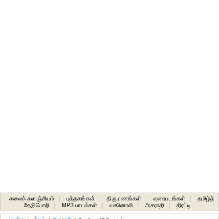
கலைக் களஞ்சியம்
|
புத்தகங்கள்
|
திருமணங்கள்
|
வரைபடங்கள்
|
தமிழ்த்
தேடுபொறி
|
MP3 பாடல்கள்
|
வானொலி
|
அகராதி
|
திரட்டி