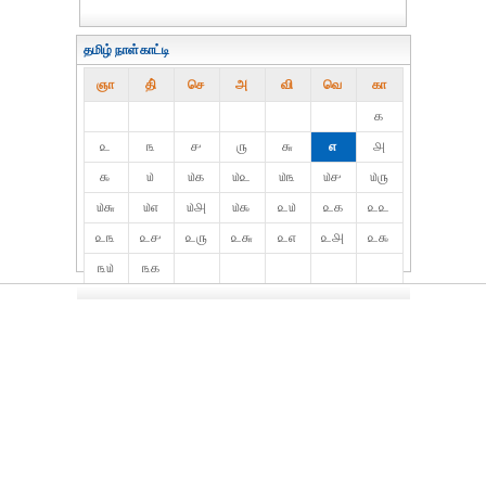
தமிழ் நாள்காட்டி
ஞா
தி்
செ
அ
வி
வெ
கா
௧
௨
௩
௪
௫
௬
௭
௮
௯
௰
௰௧
௰௨
௰௩
௰௪
௰௫
௰௬
௰௭
௰௮
௰௯
௨௰
௨௧
௨௨
௨௩
௨௪
௨௫
௨௬
௨௭
௨௮
௨௯
௩௰
௩௧