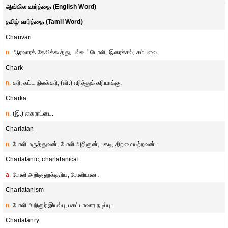
ஆங்கில வார்த்தை (English Word)
தமிழ் வார்த்தை (Tamil Word)
Charivari
n.
ஆரவாரக் கேலிக்கூத்து, பல்கூட்டொலி, இரைச்சல், கம்பலை.
Chark
n.
கரி, சுட்ட நிலக்கரி, (வி.) எரித்துக் கரியாக்கு.
Charka
n.
(இ.) கைராட்டை.
Charlatan
n.
போலி மருத்துவன், போலி அறிஞன், பகடி, திறமையற்றவன்.
Charlatanic, charlatanical
a.
போலி அறிஞனுக்குரிய, போலியான.
Charlatanism
n.
போலி அறிஞர் இயல்பு, பகட்டாவார நடிப்பு.
Charlatanry