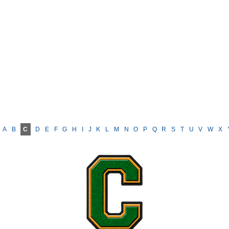
A
B
C
D
E
F
G
H
I
J
K
L
M
N
O
P
Q
R
S
T
U
V
W
X