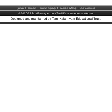
முகப்பு
|
நாங்கள்
|
உங்கள் கருத்து
|
விளம்பரத்திற்கு
|
தள வரைபடம்
© 2010-25 TamilSurangam.com Tamil Data Warehouse Website
Designed and maintained by TamilKalanjiyam Educational Trust.