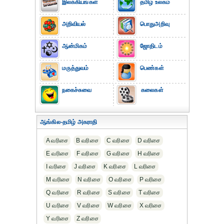
இலக்கியங்கள்
தமிழ் உலகம்
அறிவியல்
பொதுஅறிவு
ஆன்மிகம்
ஜோதிடம்
மருத்துவம்
பெண்கள்
நகைச்சுவை
கலைகள்
ஆங்கில-தமிழ் அகராதி
A வரிசை
B வரிசை
C வரிசை
D வரிசை
E வரிசை
F வரிசை
G வரிசை
H வரிசை
I வரிசை
J வரிசை
K வரிசை
L வரிசை
M வரிசை
N வரிசை
O வரிசை
P வரிசை
Q வரிசை
R வரிசை
S வரிசை
T வரிசை
U வரிசை
V வரிசை
W வரிசை
X வரிசை
Y வரிசை
Z வரிசை