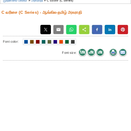
முதன்மை பக்கம்
»
அகராதி
»
C வரிசை (C Series)
C வரிசை (C Series) - ஆங்கில-தமிழ் அகராதி
Font color:
Font size: