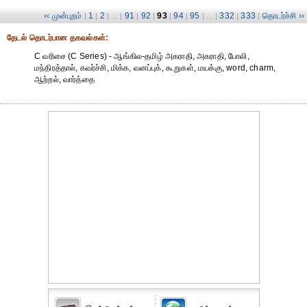
‹‹ முன்புறம்
1
2
91
92
93
94
95
332
333
தொடர்ச்சி ››
|
|
| ... |
|
|
|
|
| ... |
|
|
தேட‌ல் தொட‌ர்பான தகவ‌ல்க‌ள்:
C வரிசை (C Series) - ஆங்கில-தமிழ் அகராதி, அகராதி, போலி,
மந்திரத்தால், கவர்ச்சி, மிக்க, வனப்புக், கூறுகள், மயக்கு, word, charm,
ஆற்றல், வார்த்தை