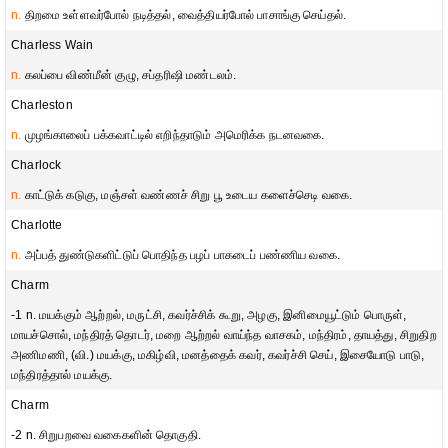
n.
திறமை உள்ளவர்போல் நடித்தல், வைத்தியர்போல் பாசாங்கு செய்தல்.
Charless Wain
n.
கலப்பை விண்மீன் குழு, சப்தரிஷி மண்டலம்.
Charleston
n.
முழங்காலைப் பக்கவாட்டில் எறிந்தாடும் அமெரிக்க நடனவகை.
Charlock
n.
காட்டுக் கடுகு, மஞ்சள் வண்ணச் சிறு பூ உடைய களைச்செடி வகை.
Charlotte
n.
அப்பத் துண்டுகளிட்டுப் பொதிந்த பழப் பாகடைப் பண்ணிய வகை.
Charm
-1 n. மயக்கும் ஆற்றல், மருட்சி, கவர்ச்சிக் கூறு, அழகு, இனிமையூட்டும் பொருள்,
மாயச்சொல், மந்திரத் தொடர், மறை ஆற்றல் வாய்ந்த வாசகம், மந்திரம், தாயத்து, சிறுதிற
அணிமணி, (வி.) மயக்கு, மகிழ்வி, மனத்தைக் கவர், கவர்ச்சி செய், இசையோடு பாடு,
மந்திரத்தால் மயக்கு.
Charm
-2 n. சிறுபறவை வகைகளின் தொகுதி.