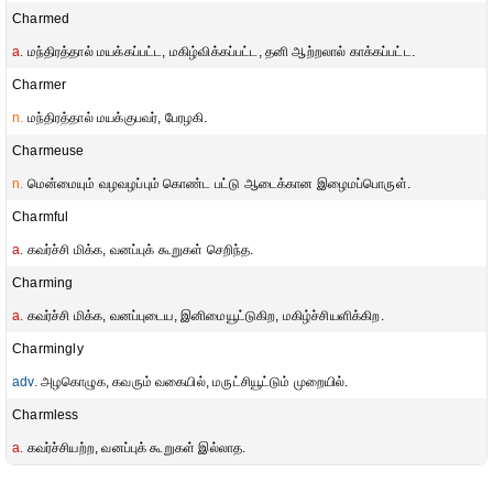
Charmed
a.
மந்திரத்தால் மயக்கப்பட்ட, மகிழ்விக்கப்பட்ட, தனி ஆற்றலால் காக்கப்பட்ட.
Charmer
n.
மந்திரத்தால் மயக்குபவர், பேரழகி.
Charmeuse
n.
மென்மையும் வழவழப்பும் கொண்ட பட்டு ஆடைக்கான இழைமப்பொருள்.
Charmful
a.
கவர்ச்சி மிக்க, வனப்புக் கூறுகள் செறிந்த.
Charming
a.
கவர்ச்சி மிக்க, வனப்புடைய, இனிமையூட்டுகிற, மகிழ்ச்சியளிக்கிற.
Charmingly
adv.
அழகொழுக, கவரும் வகையில், மருட்சியூட்டும் முறையில்.
Charmless
a.
கவர்ச்சியற்ற, வனப்புக் கூறுகள் இல்லாத.