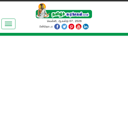
இலக்கியங்கள்
வெள்ளி, ஆகஸ்டு 07, 2026
பின்தொடர
தமிழ் உலகம்
அறிவியல்
பொதுஅறிவு
ஆன்மிகம்
ஜோதிடம்
மருத்துவம்
பெண்கள் பகுதி
நகைச்சுவை
கலையுலகம்