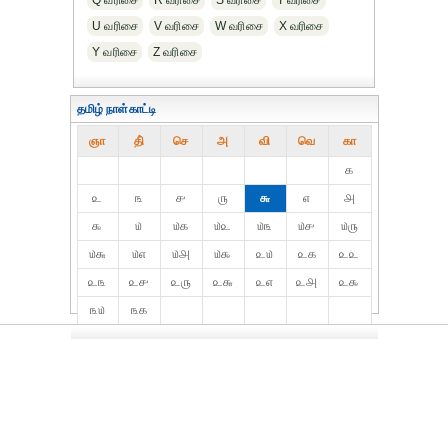
Q வரிசை
R வரிசை
S வரிசை
T வரிசை
U வரிசை
V வரிசை
W வரிசை
X வரிசை
Y வரிசை
Z வரிசை
தமிழ் நாள்காட்டி
ஞா
தி்
செ
அ
வி
வெ
கா
௧
௨
௩
௪
௫
௬
௭
௮
௯
௰
௰௧
௰௨
௰௩
௰௪
௰௫
௰௬
௰௭
௰௮
௰௯
௨௰
௨௧
௨௨
௨௩
௨௪
௨௫
௨௬
௨௭
௨௮
௨௯
௩௰
௩௧