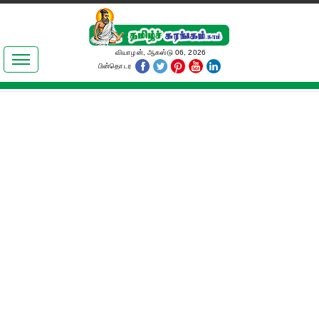
இலக்கியங்கள்
வியாழன், ஆகஸ்டு 06, 2026
பின்தொடர
தமிழ் உலகம்
அறிவியல்
பொதுஅறிவு
ஆன்மிகம்
ஜோதிடம்
மருத்துவம்
பெண்கள் பகுதி
நகைச்சுவை
கலையுலகம்