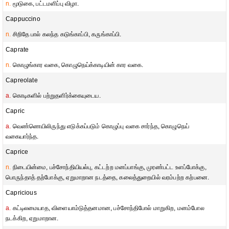
n.
மூடுகை, பட்டமளிப்பு விழா.
Cappuccino
n.
சிறிதே பால் கலந்த கடுங்காப்பி, கருங்காப்பி.
Caprate
n.
கொழுங்கார வகை, கொழுநெய்க்காடியின் கார வகை.
Capreolate
a.
கொடிகளில் பற்றுதளிர்க்கையுடைய.
Capric
a.
வெண்ணெயிலிருந்து எடுக்கப்படும் கொழுப்பு வகை சார்ந்த, கொழுநெய்
வகையார்ந்த.
Caprice
n.
நிடையின்மை, பச்சோந்தியியல்பு, கட்டற்ற மனப்பாங்கு, முரண்பட்ட உளப்போக்கு,
பொருந்தாத் தற்போக்கு, ஏறுமாறான நடத்தை, கலைத்துறையில் வரம்பற்ற கற்பனை.
Capricious
a.
கட்டிலமையாத, விளையாம்டுத்தனமான, பச்சோந்திபோல் மாறுகிற, மனம்போல
நடக்கிற, ஏறுமாறான.