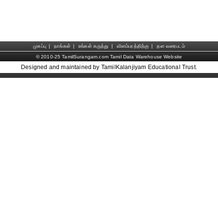
முகப்பு
|
நாங்கள்
|
உங்கள் கருத்து
|
விளம்பரத்திற்கு
|
தள வரைபடம்
© 2010-25 TamilSurangam.com Tamil Data Warehouse Website
Designed and maintained by TamilKalanjiyam Educational Trust.