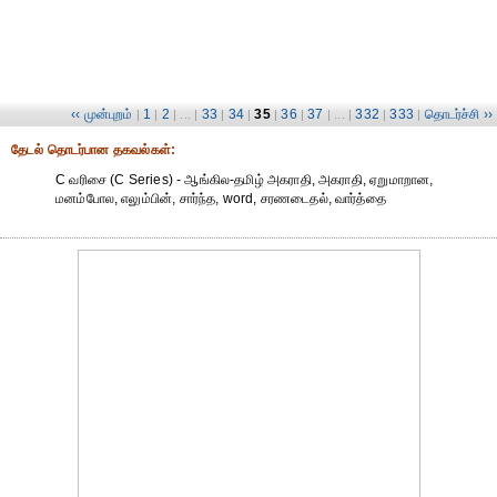
‹‹ முன்புறம்
1
2
33
34
35
36
37
332
333
தொடர்ச்சி ››
|
|
| ... |
|
|
|
|
| ... |
|
|
தேட‌ல் தொட‌ர்பான தகவ‌ல்க‌ள்:
C வரிசை (C Series) - ஆங்கில-தமிழ் அகராதி, அகராதி, ஏறுமாறான,
மனம்போல, எலும்பின், சார்ந்த, word, சரணடைதல், வார்த்தை