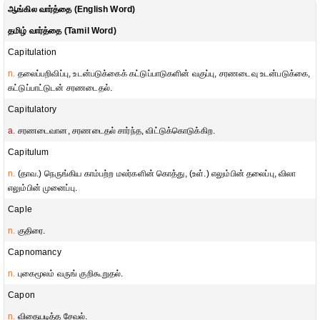
ஆங்கில வார்த்தை (English Word)
தமிழ் வார்த்தை (Tamil Word)
Capitulation
n.
தலைப்பறிவிப்பு, உடன்படுக்கைக் கட்டுப்பாடுகளின் வகுப்பு, சரணடைவு உடன்படுக்கை,
கட்டுப்பாட்டுடன் சரணடைதல்.
Capitulatory
a.
சரணடைவான, சரணடைதல் சார்ந்த, விட்டுக்கொடுக்கிற.
Capitulum
n.
(தாவ.) நெருங்கிய காம்பற்ற மலர்களின் கொத்து, (உள்.) எலும்பின் தலைப்பு, விலா
எலும்பின் முனைப்பு.
Caple
n.
குதிரை.
Capnomancy
n.
புகைமூலம் வருங் குறிகூறுதல்.
Capon
n.
விதையடித்த சேவல்.