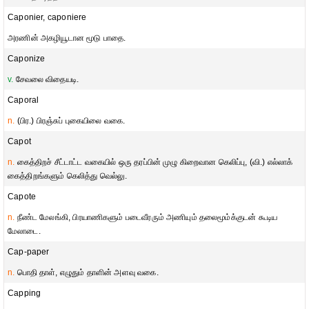
Caponier, caponiere
அரணின் அகழியூடான மூடு பாதை.
Caponize
v.
சேவலை விதையடி.
Caporal
n.
(பிர.) பிரஞ்சுப் புகையிலை வகை.
Capot
n.
கைத்திறச் சீட்டாட்ட வகையில் ஒரு தரப்பின் முழு கிறைவான கெலிப்பு, (வி.) எல்லாக்
கைத்திறங்களும் கெலித்து வெல்லு.
Capote
n.
நீண்ட மேலங்கி, பிரயாணிகளும் படைவீரரும் அணியும் தலைமூம்க்குடன் கூடிய
மேலாடை.
Cap-paper
n.
பொதி தாள், எழுதும் தாளின் அளவு வகை.
Capping