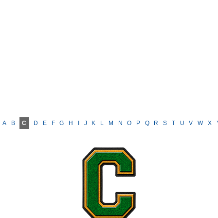
A
B
C
D
E
F
G
H
I
J
K
L
M
N
O
P
Q
R
S
T
U
V
W
X