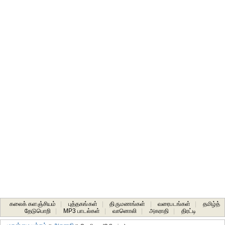
கலைக் களஞ்சியம்
|
புத்தகங்கள்
|
திருமணங்கள்
|
வரைபடங்கள்
|
தமிழ்த்
தேடுபொறி
|
MP3 பாடல்கள்
|
வானொலி
|
அகராதி
|
திரட்டி