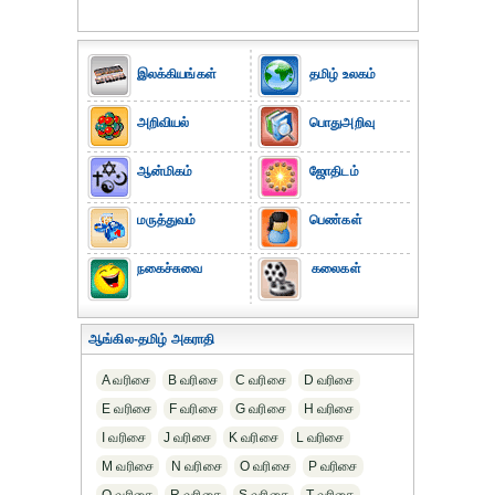
இலக்கியங்கள்
தமிழ் உலகம்
அறிவியல்
பொதுஅறிவு
ஆன்மிகம்
ஜோதிடம்
மருத்துவம்
பெண்கள்
நகைச்சுவை
கலைகள்
ஆங்கில-தமிழ் அகராதி
A வரிசை
B வரிசை
C வரிசை
D வரிசை
E வரிசை
F வரிசை
G வரிசை
H வரிசை
I வரிசை
J வரிசை
K வரிசை
L வரிசை
M வரிசை
N வரிசை
O வரிசை
P வரிசை