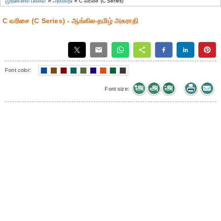
முதன்மை பக்கம்
»
அகராதி
»
C வரிசை (C Series)
C வரிசை (C Series) - ஆங்கில-தமிழ் அகராதி
Font color:
Font size: