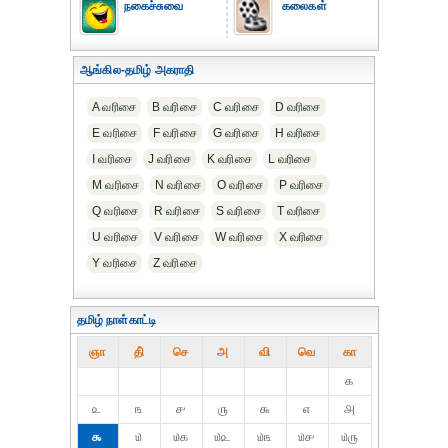
நகைச்சுவை
கலைகள்
ஆங்கில-தமிழ் அகராதி
A வரிசை
B வரிசை
C வரிசை
D வரிசை
E வரிசை
F வரிசை
G வரிசை
H வரிசை
I வரிசை
J வரிசை
K வரிசை
L வரிசை
M வரிசை
N வரிசை
O வரிசை
P வரிசை
Q வரிசை
R வரிசை
S வரிசை
T வரிசை
U வரிசை
V வரிசை
W வரிசை
X வரிசை
Y வரிசை
Z வரிசை
தமிழ் நாள்காட்டி
ஞா
தி்
செ
அ
வி
வெ
கா
௧
௨
௩
௪
௫
௬
௭
௮
௯
௰
௰௧
௰௨
௰௩
௰௪
௰௫