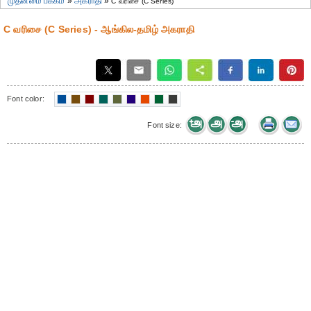
முதன்மை பக்கம்
»
அகராதி
»
C வரிசை (C Series)
C வரிசை (C Series) - ஆங்கில-தமிழ் அகராதி
Font color:
Font size: