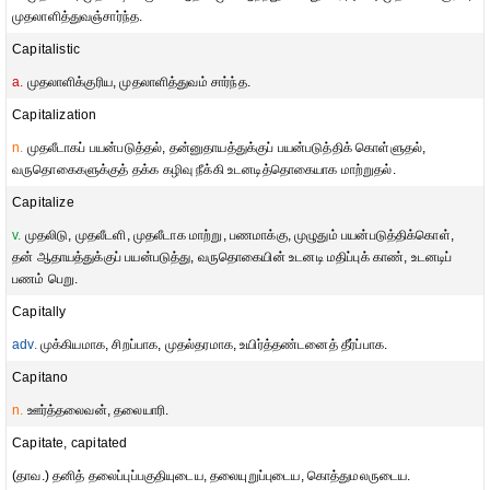
முதலாளித்துவஞ்சார்ந்த.
Capitalistic
a.
முதலாளிக்குரிய, முதலாளித்துவம் சார்ந்த.
Capitalization
n.
முதலீடாகப் பயன்படுத்தல், தன்னுதாயத்துக்குப் பயன்படுத்திக் கொள்ளுதல்,
வருதொகைகளுக்குத் தக்க கழிவு நீக்கி உடனடித்தொகையாக மாற்றுதல்.
Capitalize
v.
முதலிடு, முதலீடளி, முதலீடாக மாற்று, பணமாக்கு, முழுதும் பயன்படுத்திக்கொள்,
தன் ஆதாயத்துக்குப் பயன்படுத்து, வருதொகையின் உடனடி மதிப்புக் காண், உடனடிப்
பணம் பெறு.
Capitally
adv.
முக்கியமாக, சிறப்பாக, முதல்தரமாக, உயிர்த்தண்டனைத் தீர்ப்பாக.
Capitano
n.
ஊர்த்தலைவன், தலையாரி.
Capitate, capitated
(தாவ.) தனித் தலைப்புப்பகுதியுடைய, தலையுறுப்புடைய, கொத்துமலருடைய.