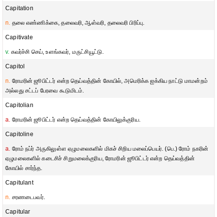
Capitation
n.
தலை எண்ணிக்கை, தலைவரி, ஆள்வரி, தலைவரி பிரிப்பு.
Capitivate
v.
கவர்ச்சி செய், உளங்கவர், மருட்சியூட்டு.
Capitol
n.
ரோமரின் ஜூபிட்டர் என்ற தெய்வத்தின் கோயில், அமெரிக்க ஐக்கிய நாட்டு மாமன்றம்
அல்லது சட்டப் பேரவை கூடுமிடம்.
Capitolian
a.
ரோமரின் ஜூபிட்டர் என்ற தெய்வத்தின் கோயிலுக்குரிய.
Capitoline
a.
ரோம் நப்ர் அருகிலுள்ள ஏழுமலைகளில் மிகச் சிறிய மலைப்பெயர். (பெ.) ரோம் நகரின்
ஏழுமலைகளில் கடைசிச் சிறுமலைக்குரிய, ரோமரின் ஜூபிட்டர் என்ற தெய்வத்தின்
கோயில் சார்ந்த.
Capitulant
n.
சரணடைபவர்.
Capitular