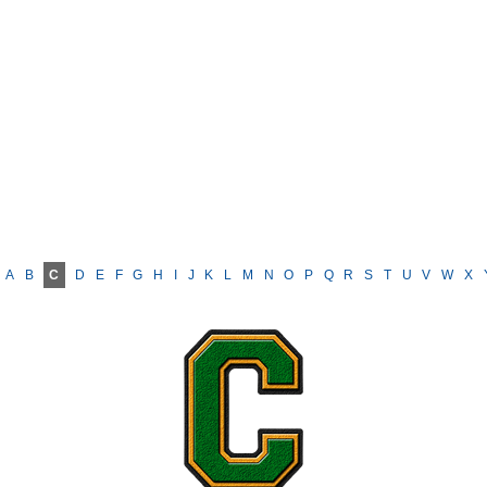
A
B
C
D
E
F
G
H
I
J
K
L
M
N
O
P
Q
R
S
T
U
V
W
X