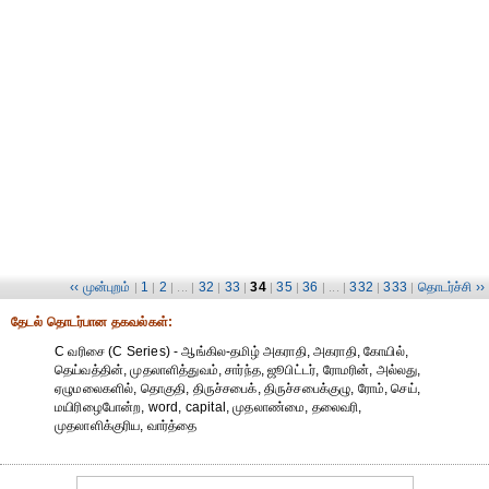
‹‹ முன்புறம்
1
2
32
33
34
35
36
332
333
தொடர்ச்சி ››
|
|
| ... |
|
|
|
|
| ... |
|
|
தேட‌ல் தொட‌ர்பான தகவ‌ல்க‌ள்:
C வரிசை (C Series) - ஆங்கில-தமிழ் அகராதி, அகராதி, கோயில்,
தெய்வத்தின், முதலாளித்துவம், சார்ந்த, ஜூபிட்டர், ரோமரின், அல்லது,
ஏழுமலைகளில், தொகுதி, திருச்சபைக், திருச்சபைக்குழு, ரோம், செய்,
மயிரிழைபோன்ற, word, capital, முதலாண்மை, தலைவரி,
முதலாளிக்குரிய, வார்த்தை