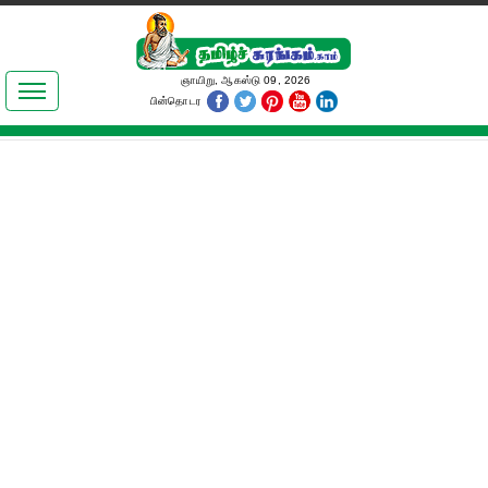
இலக்கியங்கள்
ஞாயிறு, ஆகஸ்டு 09, 2026
பின்தொடர
தமிழ் உலகம்
அறிவியல்
பொதுஅறிவு
ஆன்மிகம்
ஜோதிடம்
மருத்துவம்
பெண்கள் பகுதி
நகைச்சுவை
கலையுலகம்