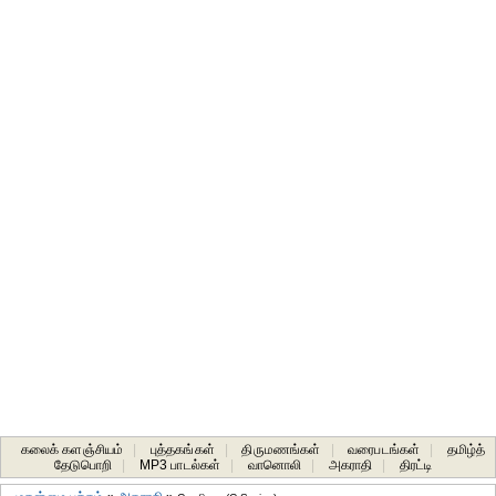
கலைக் களஞ்சியம்
|
புத்தகங்கள்
|
திருமணங்கள்
|
வரைபடங்கள்
|
தமிழ்த்
தேடுபொறி
|
MP3 பாடல்கள்
|
வானொலி
|
அகராதி
|
திரட்டி