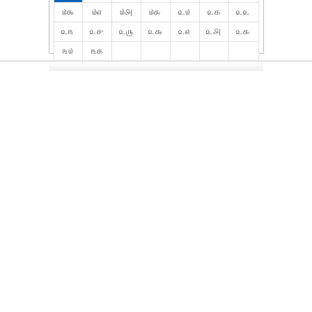
௰௬
௰௭
௰௮
௰௯
௨௰
௨௧
௨௨
௨௩
௨௪
௨௫
௨௬
௨௭
௨௮
௨௯
௩௰
௩௧