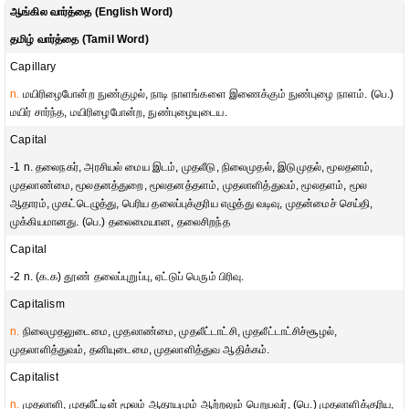
ஆங்கில வார்த்தை (English Word)
தமிழ் வார்த்தை (Tamil Word)
Capillary
n.
மயிரிழைபோன்ற நுண்குழல், நாடி நாளங்களை இணைக்கும் நுண்புழை நாளம். (பெ.)
மயிர் சார்ந்த, மயிரிழைபோன்ற, நுண்புழையுடைய.
Capital
-1 n. தலைநகர், அரசியல் மைய இடம், முதலீடு, நிலைமுதல், இடுமுதல், மூலதனம்,
முதலாண்மை, மூலதனத்துறை, மூலதனத்தளம், முதலாளித்துவம், மூலதளம், மூல
ஆதாரம், முகட்டெழுத்து, பெரிய தலைப்புக்குரிய எழுத்து வடிவு, முதன்மைச் செய்தி,
முக்கியமானது. (பெ.) தலைமையான, தலைசிறந்த
Capital
-2 n. (க.க) தூண் தலைப்புறுப்பு, ஏட்டுப் பெரும் பிரிவு.
Capitalism
n.
நிலைமுதலுடைமை, முதலாண்மை, முதலீட்டாட்சி, முதலீட்டாட்சிச்சூழல்,
முதலாளித்துவம், தனியுடைமை, முதலாளித்துவ ஆதிக்கம்.
Capitalist
n.
முதலாளி, முதலீட்டின் மூலம் ஆதாயமும் ஆற்றலும் பெறுபவர், (பெ.) முதலாளிக்குரிய,