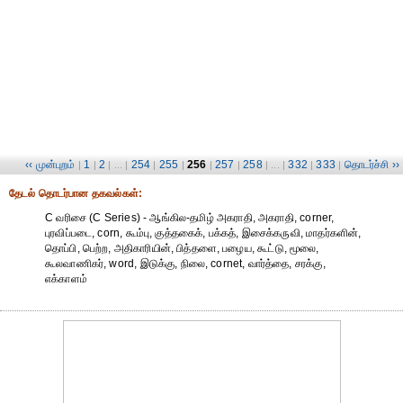
‹‹ முன்புறம்
1
2
254
255
256
257
258
332
333
தொடர்ச்சி ››
|
|
| ... |
|
|
|
|
| ... |
|
|
தேட‌ல் தொட‌ர்பான தகவ‌ல்க‌ள்:
C வரிசை (C Series) - ஆங்கில-தமிழ் அகராதி, அகராதி, corner,
புரவிப்படை, corn, கூம்பு, குத்தகைக், பக்கத், இசைக்கருவி, மாதர்களின்,
தொப்பி, பெற்ற, அதிகாரியின், பித்தளை, பழைய, கூட்டு, மூலை,
கூலவாணிகர், word, இடுக்கு, நிலை, cornet, வார்த்தை, சரக்கு,
எக்காளம்