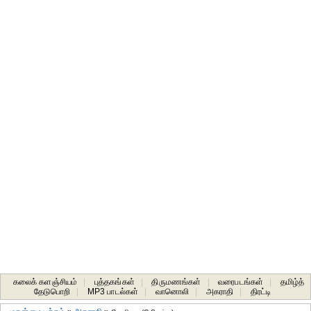
கலைக் களஞ்சியம்
|
புத்தகங்கள்
|
திருமணங்கள்
|
வரைபடங்கள்
|
தமிழ்த்
தேடுபொறி
|
MP3 பாடல்கள்
|
வானொலி
|
அகராதி
|
திரட்டி