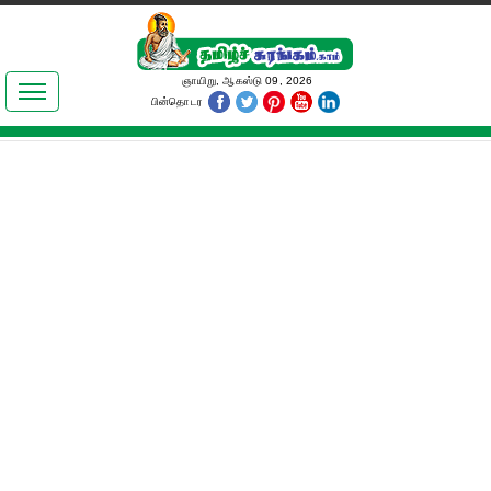
இலக்கியங்கள்
ஞாயிறு, ஆகஸ்டு 09, 2026
பின்தொடர
தமிழ் உலகம்
அறிவியல்
பொதுஅறிவு
ஆன்மிகம்
ஜோதிடம்
மருத்துவம்
பெண்கள் பகுதி
நகைச்சுவை
கலையுலகம்