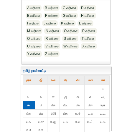
A வரிசை
B வரிசை
C வரிசை
D வரிசை
E வரிசை
F வரிசை
G வரிசை
H வரிசை
I வரிசை
J வரிசை
K வரிசை
L வரிசை
M வரிசை
N வரிசை
O வரிசை
P வரிசை
Q வரிசை
R வரிசை
S வரிசை
T வரிசை
U வரிசை
V வரிசை
W வரிசை
X வரிசை
Y வரிசை
Z வரிசை
தமிழ் நாள்காட்டி
ஞா
தி்
செ
அ
வி
வெ
கா
௧
௨
௩
௪
௫
௬
௭
௮
௯
௰
௰௧
௰௨
௰௩
௰௪
௰௫
௰௬
௰௭
௰௮
௰௯
௨௰
௨௧
௨௨
௨௩
௨௪
௨௫
௨௬
௨௭
௨௮
௨௯
௩௰
௩௧