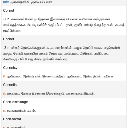
adv.
மூலைநோக்கி, மூலைவட்டமாக.
Cornet
-1 n. எக்காளம் போன்ற பித்தளை இசைக்கருவி வகை, மளிகைச் சரக்குகளை
வைப்பதற்காக கூம்பு வடிவன்ய்ச் சுருட்டப்பட்ட தாள், குளிர் பாலேடு நிறைந்த கூம்பு வடிவந்
தாள்பில்லை.
Cornet
-2 n. பக்கத் தொங்கல்களுடன் கூடிய மாதர்களின் பழைய தொப்பி வகை, மாதர்களின்
பழைய தொப்பி வகையின் பக்கத் தொங்கல், புரவிப்படை அதிகாரி, புரவிப்படை
அணிவகுப்பின் போது கொடி தாங்கிச் செல்பவர்.
Cornetcy
n.
புரவிப்படை அதிகாரியின் ஆணைப்பத்திரம், புரவிப்படை அதிகாரியின் படிநிலை.
Cornetist
n.
எக்காளம் போன்ற பித்தளை இசைக்கருவி வகையை வாசிப்பவர்.
Corn-exchange
n.
கூலவாணிகக் களம்.
Corn-factor
n.
கூலவாணிகர்.