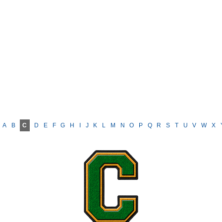
A
B
C
D
E
F
G
H
I
J
K
L
M
N
O
P
Q
R
S
T
U
V
W
X