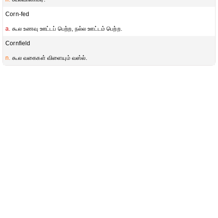
Corn-fed
a.
கூல உணவு ஊட்டப் பெற்ற, நல்ல ஊட்டம் பெற்ற.
Cornfield
n.
கூல வகைகள் விளையும் வஸ்ல்.