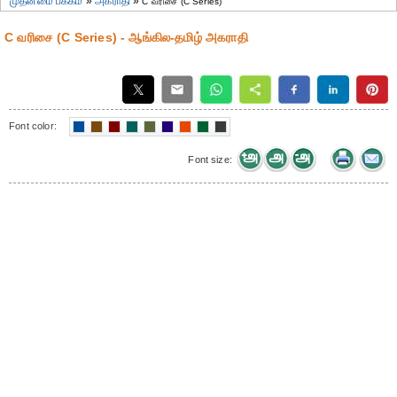
முதன்மை பக்கம்
»
அகராதி
»
C வரிசை (C Series)
C வரிசை (C Series) - ஆங்கில-தமிழ் அகராதி
Font color:
Font size: