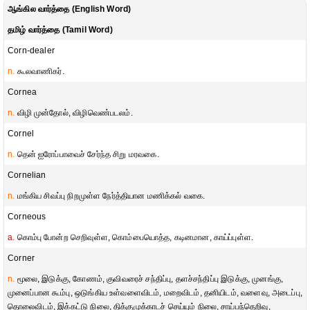
ஆங்கில வார்த்தை (English Word)
தமிழ் வார்த்தை (Tamil Word)
Corn-dealer
n.
கூலவாணிகர்.
Cornea
n.
விழி முன்தோல், விழிவெண்படலம்.
Cornel
n.
தென் ஐரோப்பாவைச் சேர்ந்த சிறு மரவகை.
Cornelian
n.
மங்கிய சிவப்பு நிறமுள்ள நேர்த்தியான மணிக்கல் வகை.
Corneous
a.
கொம்பு போன்ற செறிவுள்ள, கொம்பையொத்த, கடினமான, காய்ப்புள்ள.
Corner
n.
மூலை, இடுக்கு, கோணம், குவிவரைச் சந்திப்பு, தளச்சந்திப்பு இடுக்கு, முனங்கு,
முனைப்பான கூம்பு, ஒடுங்கிய உள்வளைவிடம், மறைவிடம், தனியிடம், வளைவு, அடைப்பு,
தொலைவிடம், இக்கட்டு நிலை, திக்குமுக்காடச் செய்யும் நிலை, சாய்பந்தெறிவு,