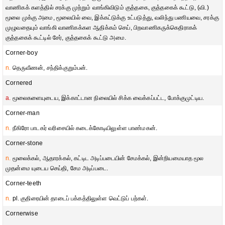
வாணிகக் களத்தில் சரக்கு முற்றும் வாங்கிவிடும் குத்தகை, குத்தகைக் கூட்டு, (வி.)
மூலை முக்கு அமை, மூலையில் வை, இக்கட்டுக்கு உட்படுத்து, வலிந்து பணியவை, சரக்கு
முழுவதையும் வாங்கி வாணிகக்கள ஆதிக்கம் செய், பிறவாணிகருக்கெதிராகக்
குத்தகைக் கூட்டில் சேர், குத்தகைக் கூட்டு அமை.
Corner-boy
n.
தெருவீணன், சந்திக்குறும்பன்.
Cornered
a.
மூலைகளையுடைய, இக்காட்டான நிலையில் சிக்க வைக்கப்பட்ட, போக்குமுட்டிய.
Corner-man
n.
நீகிரோ பாடகர் வரிசையில் கடைக்கோடியிலுள்ள பாண்மகன்.
Corner-stone
n.
மூலைக்கல், ஆதாரக்கல், கட்டிட அடிப்படையின் சேமக்கல், இன்றியமையாத மூல
முதன்மை யுடைய செய்தி, சேம அடிப்படை.
Corner-teeth
n.
pl. குதிரையின் தாடைப் பக்கத்திலுள்ள வெட்டுப் பற்கள்.
Cornerwise