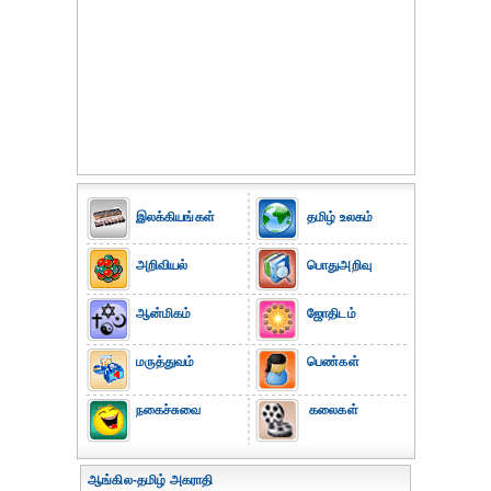
இலக்கியங்கள்
தமிழ் உலகம்
அறிவியல்
பொதுஅறிவு
ஆன்மிகம்
ஜோதிடம்
மருத்துவம்
பெண்கள்
நகைச்சுவை
கலைகள்
ஆங்கில-தமிழ் அகராதி