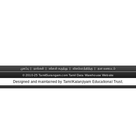
முகப்பு
|
நாங்கள்
|
உங்கள் கருத்து
|
விளம்பரத்திற்கு
|
தள வரைபடம்
© 2010-25 TamilSurangam.com Tamil Data Warehouse Website
Designed and maintained by TamilKalanjiyam Educational Trust.