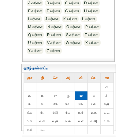
A வரிசை
B வரிசை
C வரிசை
D வரிசை
E வரிசை
F வரிசை
G வரிசை
H வரிசை
I வரிசை
J வரிசை
K வரிசை
L வரிசை
M வரிசை
N வரிசை
O வரிசை
P வரிசை
Q வரிசை
R வரிசை
S வரிசை
T வரிசை
U வரிசை
V வரிசை
W வரிசை
X வரிசை
Y வரிசை
Z வரிசை
தமிழ் நாள்காட்டி
ஞா
தி்
செ
அ
வி
வெ
கா
௧
௨
௩
௪
௫
௬
௭
௮
௯
௰
௰௧
௰௨
௰௩
௰௪
௰௫
௰௬
௰௭
௰௮
௰௯
௨௰
௨௧
௨௨
௨௩
௨௪
௨௫
௨௬
௨௭
௨௮
௨௯
௩௰
௩௧