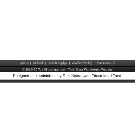
முகப்பு
|
நாங்கள்
|
உங்கள் கருத்து
|
விளம்பரத்திற்கு
|
தள வரைபடம்
© 2010-25 TamilSurangam.com Tamil Data Warehouse Website
Designed and maintained by TamilKalanjiyam Educational Trust.