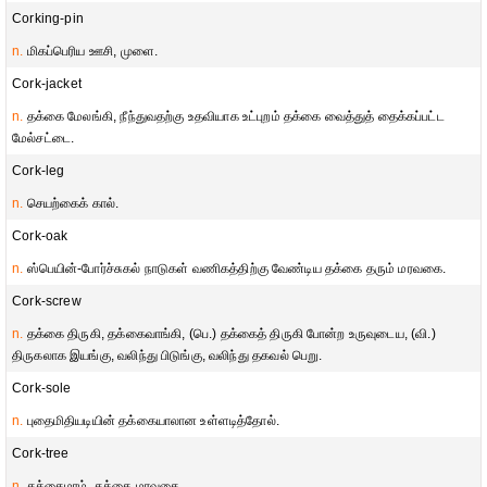
Corking-pin
n.
மிகப்பெரிய ஊசி, முளை.
Cork-jacket
n.
தக்கை மேலங்கி, நீந்துவதற்கு உதவியாக உட்புறம் தக்கை வைத்துத் தைக்கப்பட்ட
மேல்சட்டை.
Cork-leg
n.
செயற்கைக் கால்.
Cork-oak
n.
ஸ்பெயின்-போர்ச்சுகல் நாடுகள் வணிகத்திற்கு வேண்டிய தக்கை தரும் மரவகை.
Cork-screw
n.
தக்கை திருகி, தக்கைவாங்கி, (பெ.) தக்கைத் திருகி போன்ற உருவுடைய, (வி.)
திருகலாக இயங்கு, வலிந்து பிடுங்கு, வலிந்து தகவல் பெறு.
Cork-sole
n.
புதைமிதியடியின் தக்கையாலான உள்ளடித்தோல்.
Cork-tree
n.
தக்கைமரம், தக்கை மரவகை.