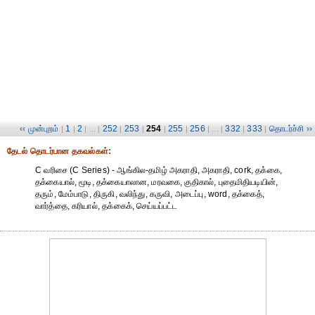
‹‹ முன்புறம்
1
2
252
253
254
255
256
332
333
தொடர்ச்சி ››
|
|
| ... |
|
|
|
|
| ... |
|
|
தேட‌ல் தொட‌ர்பான தகவ‌ல்க‌ள்:
C வரிசை (C Series) - ஆங்கில-தமிழ் அகராதி, அகராதி, cork, தக்கை,
தக்கையால், மூடி, தக்கையாலான, மரவகை, குதிகால், புதைமிதியடியின்,
தரும், மேம்பாடு, திருகி, வலிந்து, கருவி, அடைப்பு, word, தக்கைத்,
வார்த்தை, கரியால், தக்கைக், செய்யப்பட்ட