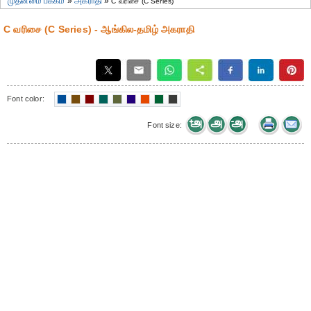
முதன்மை பக்கம்
»
அகராதி
»
C வரிசை (C Series)
C வரிசை (C Series) - ஆங்கில-தமிழ் அகராதி
Font color:
Font size: