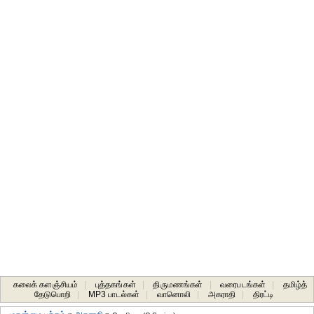
கலைக் களஞ்சியம்
|
புத்தகங்கள்
|
திருமணங்கள்
|
வரைபடங்கள்
|
தமிழ்த்
தேடுபொறி
|
MP3 பாடல்கள்
|
வானொலி
|
அகராதி
|
திரட்டி