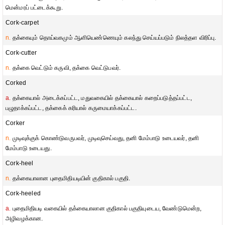
மென்மரப் பட்டைக்கூறு.
Cork-carpet
n.
தக்கையும் தொய்வகமும் ஆளியெண்ணெயும் கலந்து செய்யப்படும் நிலத்தள விரிப்பு.
Cork-cutter
n.
தக்கை வெட்டும் கருவி, தக்கை வெட்டுபவர்.
Corked
a.
தக்கையால் அடைக்கப்பட்ட, மதுவகையில் தக்கையால் கறைப்படுத்தப்பட்ட,
பழுதாக்கப்பட்ட, தக்கைக் கரியால் கருமையாக்கப்பட்ட.
Corker
n.
முடிவுக்குக் கொண்டுவருபவர், முடிவுசெய்வது, தனி மேம்பாடு உடையவர், தனி
மேம்பாடு உடையது.
Cork-heel
n.
தக்கையாலான புதைமிதியடியின் குதிகால் பகுதி.
Cork-heeled
a.
புதைமிதியடி வகையில் தக்கையாலான குதிகால் பகுதியுடைய, வேண்டுமென்ற,
அழிவழக்கான.