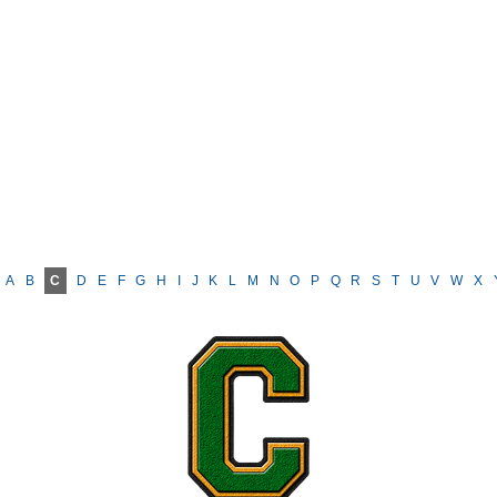
A
B
C
D
E
F
G
H
I
J
K
L
M
N
O
P
Q
R
S
T
U
V
W
X