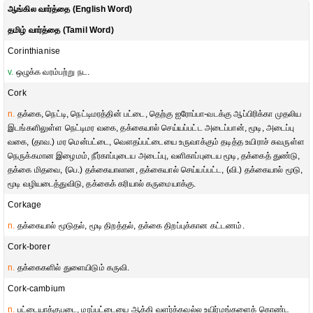
ஆங்கில வார்த்தை (English Word)
தமிழ் வார்த்தை (Tamil Word)
Corinthianise
v.
ஒழுக்க வரம்பற்று நட.
Cork
n.
தக்கை, நெட்டி, நெட்டிமரத்தின் பட்டை, தெற்கு ஐரோப்பா-வடக்கு ஆப்பிரிக்கா முதலிய
இடங்களிலுள்ள நெட்டிமர வகை, தக்கையால் செய்யப்பட்ட அடைப்பான், மூடி, அடைப்பு
வகை, (தாவ.) மர மென்பட்டை, வௌதப்பட்டையை உருவாக்கும் தடித்த உயிராச் சுவருள்ள
நெருக்கமான இழைமம், நீர்காப்புடைய அடைப்பு, வளிகாப்புடைய மூடி, தக்கைத் துண்டு,
தக்கை மிதவை, (பெ.) தக்கையாலான, தக்கையால் செய்யப்பட்ட, (வி.) தக்கையால் மூடு,
மூடி வழியடைத்துவிடு, தக்கைக் கரியால் கருமையாக்கு.
Corkage
n.
தக்கையால் மூடுதல், மூடி திறத்தல், தக்கை திறப்புக்கான கட்டணம்.
Cork-borer
n.
தக்கைகளில் துளையிடும் கருவி.
Cork-cambium
n.
பட்டையாக்குபடை, மரப்பட்டையை ஆக்கி வளர்க்கவல்ல உயிர்மங்களைக் கொண்ட