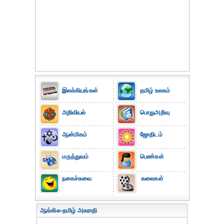
இலக்கியங்கள்
தமிழ் உலகம்
அறிவியல்
பொதுஅறிவு
ஆன்மிகம்
ஜோதிடம்
மருத்துவம்
பெண்கள்
நகைச்சுவை
கலைகள்
ஆங்கில-தமிழ் அகராதி