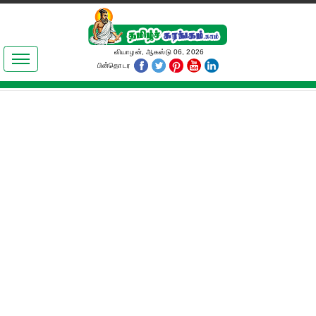
இலக்கியங்கள்
வியாழன், ஆகஸ்டு 06, 2026
பின்தொடர
தமிழ் உலகம்
அறிவியல்
பொதுஅறிவு
ஆன்மிகம்
ஜோதிடம்
மருத்துவம்
பெண்கள் பகுதி
நகைச்சுவை
கலையுலகம்