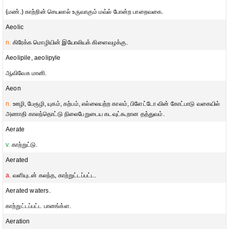
(மண்.) காற்றின் செயலால் உருவாகும் மவ்ல் போன்ற பாறைவகை.
Aeolic
n.
கிரேக்க மொழியின் இயோலியக் கிளைவழக்கு.
Aeolipile, aeolipyle
ஆவிவேக மானி.
Aeon
n.
ஊழி, பேரூழி, யுகம், கற்பம், எல்லையற்ற காலம், பிளேட்டோ வின் கோட்பாடு வகையில்
அணாதி காலந்தொட்டு நிலைபேறுடைய கடவுட்கூறான தத்துவம்.
Aerate
v.
காற்றுட்டு.
Aerated
a.
வளியுடன் கலந்த, காற்றுட்டப்பட்ட.
Aerated waters.
காற்றுட்டப்பட்ட பானங்க்ள.
Aeration