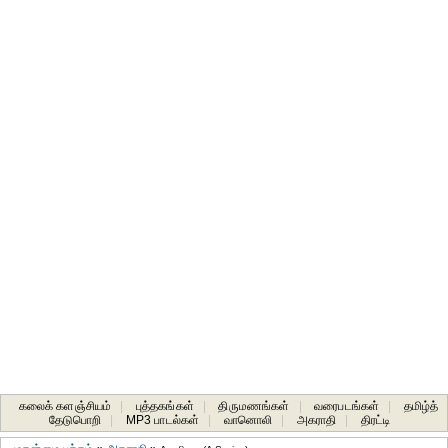
கலைக் களஞ்சியம்
|
புத்தகங்கள்
|
திருமணங்கள்
|
வரைபடங்கள்
|
தமிழ்த்
தேடுபொறி
|
MP3 பாடல்கள்
|
வானொலி
|
அகராதி
|
திரட்டி