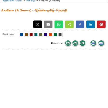
முதன்மை பக்கம்
»
அகராதி
»
A வரிசை (A Series)
A வரிசை (A Series) - ஆங்கில-தமிழ் அகராதி
Font color:
Font size: