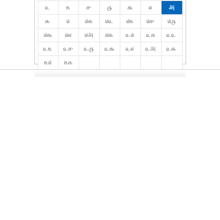
௨
௩
௪
௫
௬
௭
௮
௯
௰
௰௧
௰௨
௰௩
௰௪
௰௫
௰௬
௰௭
௰௮
௰௯
௨௰
௨௧
௨௨
௨௩
௨௪
௨௫
௨௬
௨௭
௨௮
௨௯
௩௰
௩௧