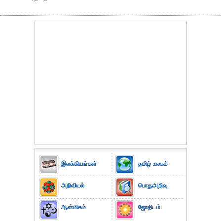
இலக்கியங்கள்
தமிழ் உலகம்
அறிவியல்
பொதுஅறிவு
ஆன்மிகம்
ஜோதிடம்