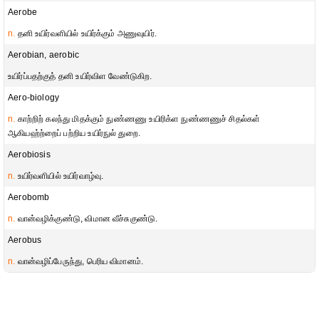
Aerobe
n.
தனி உயிர்வளியில் உயிர்க்கும் அணுவுயிர்.
Aerobian, aerobic
உயிர்ப்பதற்குத் தனி உயிர்விள வேண்டுகிற.
Aero-biology
n.
காற்றிற் கலந்து மிதக்கும் நுண்ணணு உயிரிக்ள நுண்ணணுச் சிதல்கள்
ஆகியஹ்ற்றைப் பற்றிய உயிர்நுல் துறை.
Aerobiosis
n.
உயிர்வளியில் உயிர்வாழ்வு.
Aerobomb
n.
வான்வழிக்குண்டு, விமான வீச்சுகுண்டு.
Aerobus
n.
வான்வழிப்பேருந்து, பெரிய விமானம்.