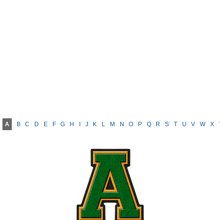
A
B
C
D
E
F
G
H
I
J
K
L
M
N
O
P
Q
R
S
T
U
V
W
X