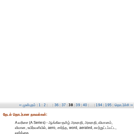
‹‹ முன்புறம்
1
2
36
37
38
39
40
194
195
தொடர்ச்சி ››
|
|
| ... |
|
|
|
|
| ... |
|
|
தேட‌ல் தொட‌ர்பான தகவ‌ல்க‌ள்:
A வரிசை (A Series) - ஆங்கில-தமிழ் அகராதி, அகராதி, விமானம்,
விமான, உயிர்வளியில், aero, சார்ந்த, word, aerated, காற்றுட்டப்பட்ட,
வார்த்தை