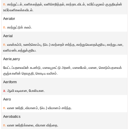
n.
காற்றுட்டல், வளிகலத்தல், வளிசெறித்தல், காற்றாடவிடல், உயிர்ப்புமூலம் குருதியுல்ன்
உயிர்வளிகலக்கவிடல்.
Aerator
n.
காற்றுட்டுக் கலம்.
Aerial
n.
வான்கம்பி, உணர்கொம்பு, (பெ.) காற்றைச் சார்ந்த, காற்றுவௌதக்குரிய, காற்றுடான,
வளிமண்டலத்துக்குரிய.
Aerie,aery
வேட்டப்பறவையின் கூண்டு, மலைமுகட்டு அரண், மலைமேல், மனை, கொடும்பறவைக்
குஞ்சுகளின் தொகுதி, கொடிய வமிசம்.
Aeriform
a.
ஆவி வடிவான, போலியான.
Aero
n.
வான ஊர்தி, விமானம், (பெ.) விமானம் சார்ந்த.
Aerobatics
n.
வான ஊர்திக்கலை, விமான வித்தை.