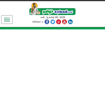
இலக்கியங்கள்
சனி, ஆகஸ்டு 08, 2026
பின்தொடர
தமிழ் உலகம்
அறிவியல்
பொதுஅறிவு
ஆன்மிகம்
ஜோதிடம்
மருத்துவம்
பெண்கள் பகுதி
நகைச்சுவை
கலையுலகம்