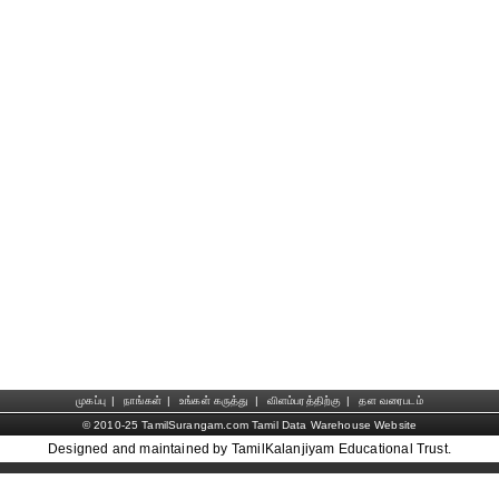
முகப்பு
|
நாங்கள்
|
உங்கள் கருத்து
|
விளம்பரத்திற்கு
|
தள வரைபடம்
© 2010-25 TamilSurangam.com Tamil Data Warehouse Website
Designed and maintained by TamilKalanjiyam Educational Trust.