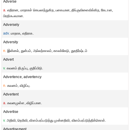
Adverse
a.
எதிரான, மாறாகச் செயலாற்றுகிற, பகையான, தீங்குவிளைவிக்கிற, கேடான,
பிரதிகூலமான.
Adversely
adv.
மாறாக, எதிராக.
Adversity
n.
இன்னல், துன்பம், அல்லற்காலம், காலக்கேடு, துரதிர்ஷ்டம்
Advert
v.
கவனம் திருப்பு, குறிப்பிடு.
Advertence, advertency
n.
கவனம், விழிப்பு.
Advertent
a.
கவனமுள்ள, விழிப்பான.
Advertise
v.
அறிவி, தெரிவி, விளம்பரப்படுத்து முன்னறிவி, விளம்பரப்டுத்திக்கொள்.
Advertisement