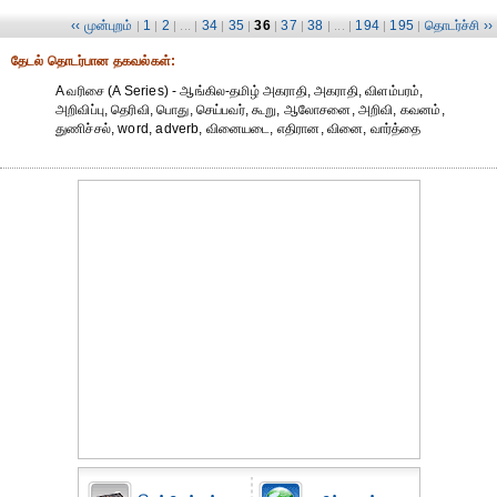
‹‹ முன்புறம்
1
2
34
35
36
37
38
194
195
தொடர்ச்சி ››
|
|
| ... |
|
|
|
|
| ... |
|
|
தேட‌ல் தொட‌ர்பான தகவ‌ல்க‌ள்:
A வரிசை (A Series) - ஆங்கில-தமிழ் அகராதி, அகராதி, விளம்பரம்,
அறிவிப்பு, தெரிவி, பொது, செய்பவர், கூறு, ஆலோசனை, அறிவி, கவனம்,
துணிச்சல், word, adverb, வினையடை, எதிரான, வினை, வார்த்தை