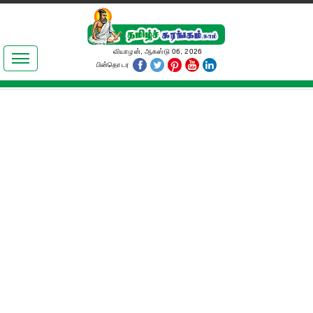
இலக்கியங்கள்
வியாழன், ஆகஸ்டு 06, 2026
பின்தொடர
தமிழ் உலகம்
அறிவியல்
பொதுஅறிவு
ஆன்மிகம்
ஜோதிடம்
மருத்துவம்
பெண்கள் பகுதி
நகைச்சுவை
கலையுலகம்