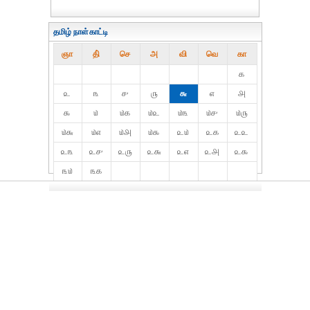
தமிழ் நாள்காட்டி
ஞா
தி்
செ
அ
வி
வெ
கா
௧
௨
௩
௪
௫
௬
௭
௮
௯
௰
௰௧
௰௨
௰௩
௰௪
௰௫
௰௬
௰௭
௰௮
௰௯
௨௰
௨௧
௨௨
௨௩
௨௪
௨௫
௨௬
௨௭
௨௮
௨௯
௩௰
௩௧