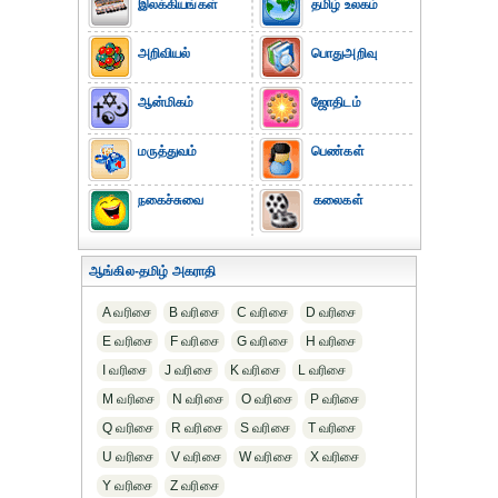
இலக்கியங்கள்
தமிழ் உலகம்
அறிவியல்
பொதுஅறிவு
ஆன்மிகம்
ஜோதிடம்
மருத்துவம்
பெண்கள்
நகைச்சுவை
கலைகள்
ஆங்கில-தமிழ் அகராதி
A வரிசை
B வரிசை
C வரிசை
D வரிசை
E வரிசை
F வரிசை
G வரிசை
H வரிசை
I வரிசை
J வரிசை
K வரிசை
L வரிசை
M வரிசை
N வரிசை
O வரிசை
P வரிசை
Q வரிசை
R வரிசை
S வரிசை
T வரிசை
U வரிசை
V வரிசை
W வரிசை
X வரிசை
Y வரிசை
Z வரிசை