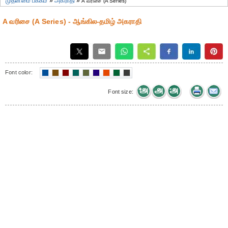
முதன்மை பக்கம்
»
அகராதி
»
A வரிசை (A Series)
A வரிசை (A Series) - ஆங்கில-தமிழ் அகராதி
Font color:
Font size: