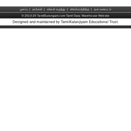
முகப்பு
|
நாங்கள்
|
உங்கள் கருத்து
|
விளம்பரத்திற்கு
|
தள வரைபடம்
© 2010-25 TamilSurangam.com Tamil Data Warehouse Website
Designed and maintained by TamilKalanjiyam Educational Trust.