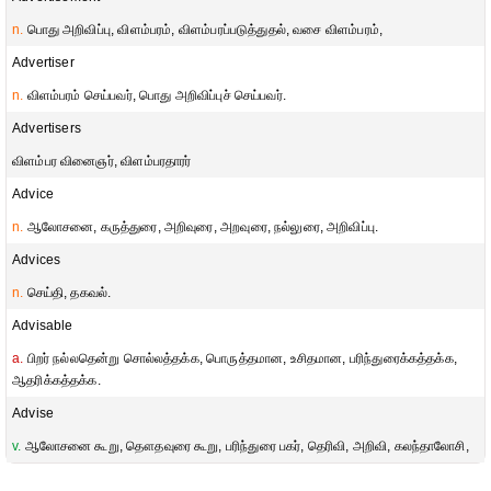
n.
பொது அறிவிப்பு, விளம்பரம், விளம்பரப்படுத்துதல், வசை விளம்பரம்,
Advertiser
n.
விளம்பரம் செய்பவர், பொது அறிவிப்புச் செய்பவர்.
Advertisers
விளம்பர வினைஞர், விளம்பரதாரர்
Advice
n.
ஆலோசனை, கருத்துரை, அறிவுரை, அறவுரை, நல்லுரை, அறிவிப்பு.
Advices
n.
செய்தி, தகவல்.
Advisable
a.
பிறர் நல்லதென்று சொல்லத்தக்க, பொருத்தமான, உசிதமான, பரிந்துரைக்கத்தக்க,
ஆதரிக்கத்தக்க.
Advise
v.
ஆலோசனை கூறு, தௌதவுரை கூறு, பரிந்துரை பகர், தெரிவி, அறிவி, கலந்தாலோசி,