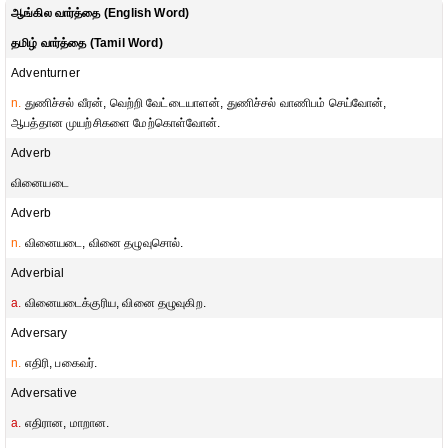
ஆங்கில வார்த்தை (English Word)
தமிழ் வார்த்தை (Tamil Word)
Adventurner
n.
துணிச்சல் வீரன், வெற்றி வேட்டையாளன், துணிச்சல் வாணிபம் செய்வோன்,
ஆபத்தான முயற்சிகளை மேற்கொள்வோன்.
Adverb
வினையடை
Adverb
n.
வினையடை, வினை தழுவுசொல்.
Adverbial
a.
வினையடைக்குரிய, வினை தழுவுகிற.
Adversary
n.
எதிரி, பகைவர்.
Adversative
a.
எதிரான, மாறான.