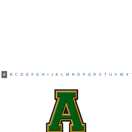
A
B
C
D
E
F
G
H
I
J
K
L
M
N
O
P
Q
R
S
T
U
V
W
X