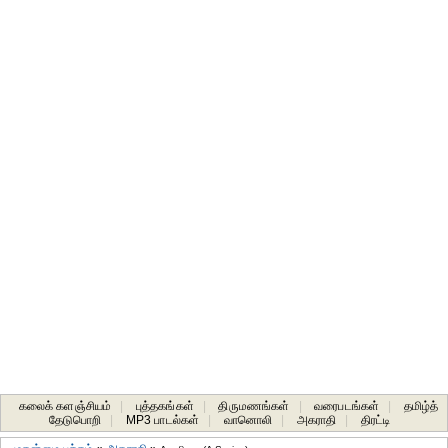
கலைக் களஞ்சியம்
|
புத்தகங்கள்
|
திருமணங்கள்
|
வரைபடங்கள்
|
தமிழ்த்
தேடுபொறி
|
MP3 பாடல்கள்
|
வானொலி
|
அகராதி
|
திரட்டி