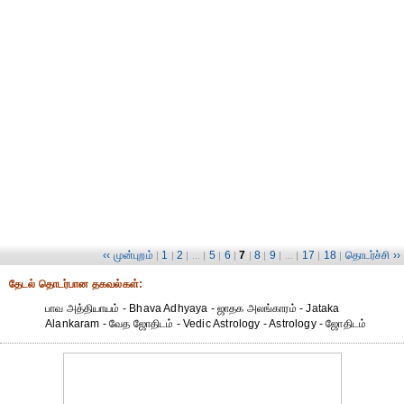
‹‹ முன்புறம்
1
2
5
6
7
8
9
17
18
தொடர்ச்சி ››
|
|
| ... |
|
|
|
|
| ... |
|
|
தேட‌ல் தொட‌ர்பான தகவ‌ல்க‌ள்:
பாவ அத்தியாயம் - Bhava Adhyaya - ஜாதக அலங்காரம் - Jataka
Alankaram - வேத ஜோதிடம் - Vedic Astrology - Astrology - ஜோதிடம்