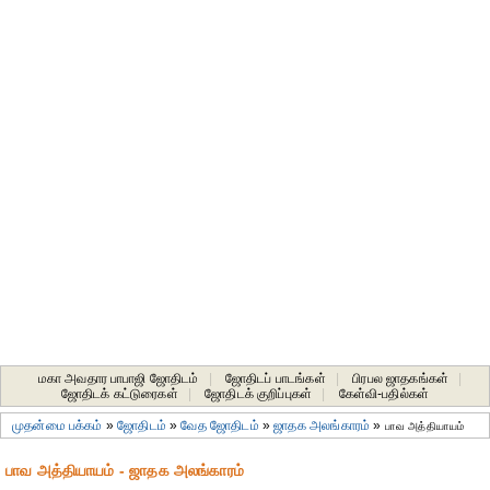
மகா அவதார பாபாஜி ஜோதிடம்
|
ஜோதிடப் பாடங்கள்
|
பிரபல ஜாதகங்கள்
|
ஜோதிடக் கட்டுரைகள்
|
ஜோதிடக் குறிப்புகள்
|
கேள்வி-பதில்கள்
முதன்மை பக்கம்
»
ஜோதிடம்
»
வேத ஜோதிடம்
»
ஜாதக அலங்காரம்
»
பாவ அத்தியாயம்
பாவ அத்தியாயம் - ஜாதக அலங்காரம்