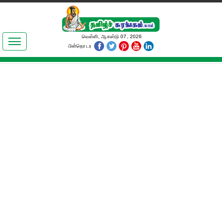
இலக்கியங்கள்
வெள்ளி, ஆகஸ்டு 07, 2026
பின்தொடர
தமிழ் உலகம்
அறிவியல்
பொதுஅறிவு
ஆன்மிகம்
ஜோதிடம்
மருத்துவம்
பெண்கள் பகுதி
நகைச்சுவை
கலையுலகம்