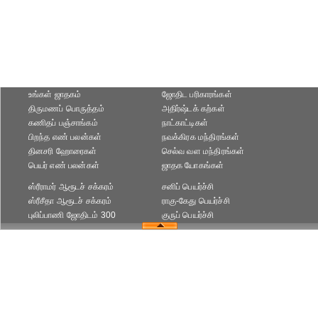
உங்கள் ஜாதகம்
ஜோதிட ப‌ரிகார‌ங்க‌ள்
திருமணப் பொருத்தம்
அதிர்ஷ்டக் கற்கள்
கணிதப் பஞ்சாங்கம்
நாட்காட்டிகள்
பிறந்த எண் பலன்கள்
நவக்கிரக மந்திரங்கள்
தினசரி ஹோரைகள்
செல்வ வள மந்திரங்கள்
பெயர் எண் பலன்கள்
ஜாதக யோகங்கள்
ஸ்ரீராமர் ஆரூடச் சக்கரம்
சனிப் பெயர்ச்சி
ஸ்ரீசீதா ஆரூடச் சக்கரம்
ராகு-கேது பெயர்ச்சி
புலிப்பாணி ஜோதிடம் 300
குருப் பெயர்ச்சி