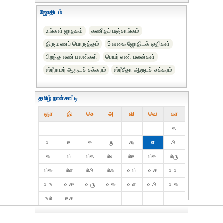
ஜோதிடம்
உங்கள் ஜாதகம்
கணிதப் பஞ்சாங்கம்
திருமணப் பொருத்தம்
5 வகை ஜோதிடக் குறிகள்
பிறந்த எண் பலன்கள்
பெயர் எண் பலன்கள்
ஸ்ரீராமர் ஆரூடச் சக்கரம்
ஸ்ரீசீதா ஆரூடச் சக்கரம்
தமிழ் நாள்காட்டி
ஞா
தி்
செ
அ
வி
வெ
கா
௧
௨
௩
௪
௫
௬
௭
௮
௯
௰
௰௧
௰௨
௰௩
௰௪
௰௫
௰௬
௰௭
௰௮
௰௯
௨௰
௨௧
௨௨
௨௩
௨௪
௨௫
௨௬
௨௭
௨௮
௨௯
௩௰
௩௧