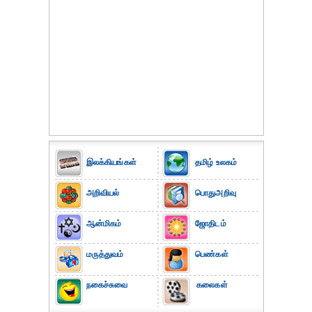
இலக்கியங்கள்
தமிழ் உலகம்
அறிவியல்
பொதுஅறிவு
ஆன்மிகம்
ஜோதிடம்
மருத்துவம்
பெண்கள்
நகைச்சுவை
கலைகள்