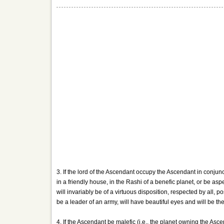
3. If the lord of the Ascendant occupy the Ascendant in conjunc
in a friendly house, in the Rashi of a benefic planet, or be as
will invariably be of a virtuous disposition, respected by all, p
be a leader of an army, will have beautiful eyes and will be t
4. If the Ascendant be malefic (i.e., the planet owning the Asc