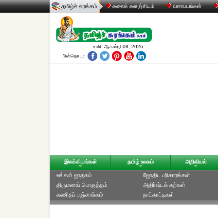
தமிழ்ச் சுரங்கம்
கலைக் களஞ்சியம்
வரைபடங்கள்
சனி, ஆகஸ்டு 08, 2026
பின்தொடர
இலக்கியங்கள்
தமிழ் உலகம்
அறிவியல்
உங்கள் ஜாதகம்
ஜோதிட ப‌ரிகார‌ங்க‌ள்
திருமணப் பொருத்தம்
அதிர்ஷ்டக் கற்கள்
கணிதப் பஞ்சாங்கம்
நாட்காட்டிகள்