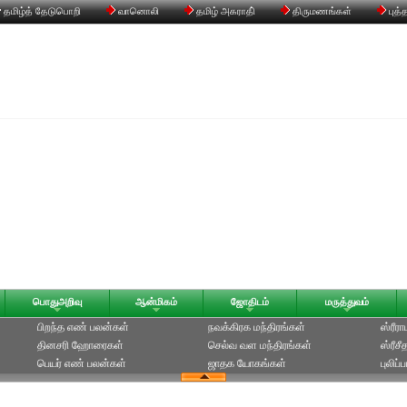
தமிழ்த் தேடுபொறி
வானொலி
தமிழ் அகராதி்
திருமணங்கள்
புத்
பொதுஅறிவு
ஆன்மிகம்
ஜோதிடம்
மருத்துவம்
பிறந்த எண் பலன்கள்
நவக்கிரக மந்திரங்கள்
ஸ்ரீர
தினசரி ஹோரைகள்
செல்வ வள மந்திரங்கள்
ஸ்ரீச
பெயர் எண் பலன்கள்
ஜாதக யோகங்கள்
புலிப