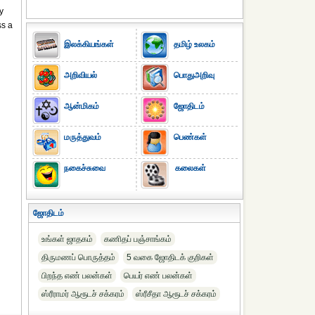
y
ss a
இலக்கியங்கள்
தமிழ் உலகம்
அறிவியல்
பொதுஅறிவு
ஆன்மிகம்
ஜோதிடம்
மருத்துவம்
பெண்கள்
நகைச்சுவை
கலைகள்
ஜோதிடம்
உங்கள் ஜாதகம்
கணிதப் பஞ்சாங்கம்
திருமணப் பொருத்தம்
5 வகை ஜோதிடக் குறிகள்
பிறந்த எண் பலன்கள்
பெயர் எண் பலன்கள்
ஸ்ரீராமர் ஆரூடச் சக்கரம்
ஸ்ரீசீதா ஆரூடச் சக்கரம்