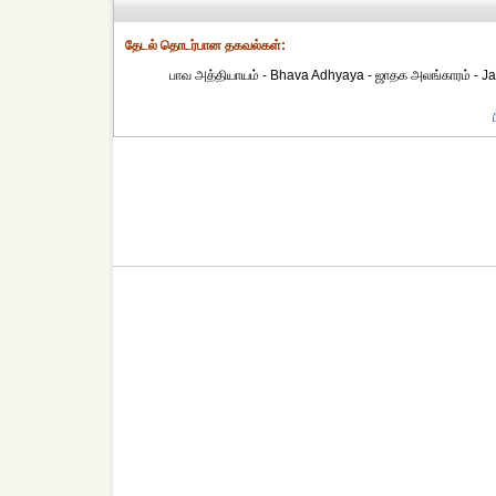
தேட‌ல் தொட‌ர்பான தகவ‌ல்க‌ள்:
பாவ அத்தியாயம் - Bhava Adhyaya - ஜாதக அலங்காரம் - Jat