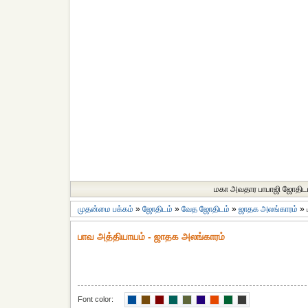
மகா அவதார பாபாஜி ஜோதிட
முதன்மை பக்கம்
»
ஜோதிடம்
»
வேத ஜோதிடம்
»
ஜாதக அலங்காரம்
»
பாவ அத்தியாயம் - ஜாதக அலங்காரம்
Font color: