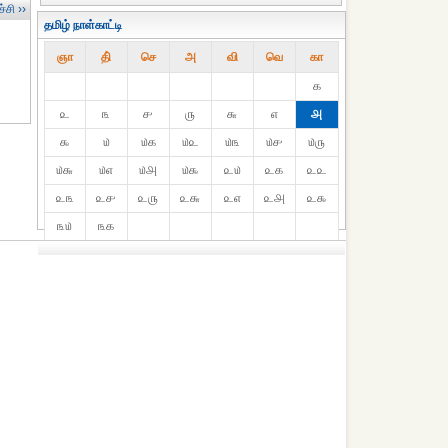
்சி ››
தமிழ் நாள்காட்டி
ஞா
தி்
செ
அ
வி
வெ
கா
௧
௨
௩
௪
௫
௬
௭
௮
௯
௰
௰௧
௰௨
௰௩
௰௪
௰௫
௰௬
௰௭
௰௮
௰௯
௨௰
௨௧
௨௨
௨௩
௨௪
௨௫
௨௬
௨௭
௨௮
௨௯
௩௰
௩௧