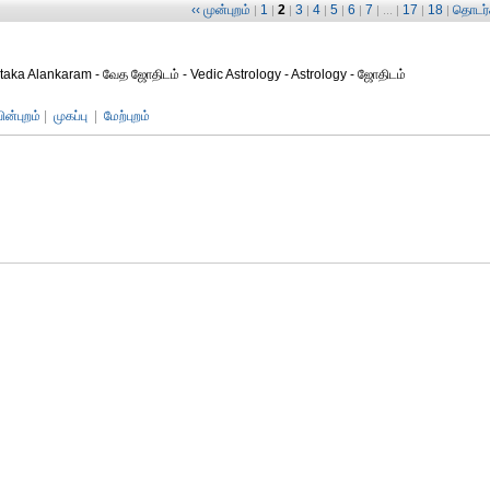
‹‹ முன்புறம்
1
2
3
4
5
6
7
17
18
தொடர்ச
|
|
|
|
|
|
|
| ... |
|
|
aka Alankaram - வேத ஜோதிடம் - Vedic Astrology - Astrology - ஜோதிடம்
பின்புறம்
|
முகப்பு
|
மேற்புறம்