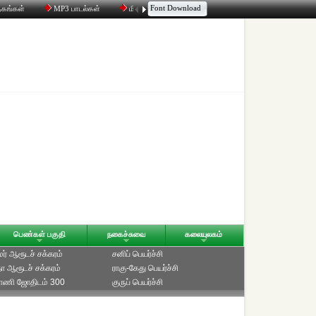
Font Download
தகங்கள்
MP3 பாடல்கள்
மின்னஞ்சல்
திரட்டி
உரையாடல்
பெண்கள் பகுதி
நகைச்சுவை
கலையுலகம்
ாமர் ஆரூடச் சக்கரம்
சனிப் பெயர்ச்சி
ீதா ஆரூடச் சக்கரம்
ராகு-கேது பெயர்ச்சி
்பாணி ஜோதிடம் 300
குருப் பெயர்ச்சி