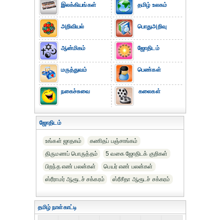
இலக்கியங்கள்
தமிழ் உலகம்
அறிவியல்
பொதுஅறிவு
ஆன்மிகம்
ஜோதிடம்
மருத்துவம்
பெண்கள்
நகைச்சுவை
கலைகள்
ஜோதிடம்
உங்கள் ஜாதகம்
கணிதப் பஞ்சாங்கம்
திருமணப் பொருத்தம்
5 வகை ஜோதிடக் குறிகள்
பிறந்த எண் பலன்கள்
பெயர் எண் பலன்கள்
ஸ்ரீராமர் ஆரூடச் சக்கரம்
ஸ்ரீசீதா ஆரூடச் சக்கரம்
தமிழ் நாள்காட்டி