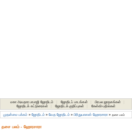
மகா அவதார பாபாஜி ஜோதிடம்
|
ஜோதிடப் பாடங்கள்
|
பிரபல ஜாதகங்கள்
|
ஜோதிடக் கட்டுரைகள்
|
ஜோதிடக் குறிப்புகள்
|
கேள்வி-பதில்கள்
முதன்மை பக்கம்
»
ஜோதிடம்
»
வேத ஜோதிடம்
»
பிரிதுயாஸஸ் ஹோரசாரா
»
தசை பலம்
தசை பலம் - ஹோரசாரா