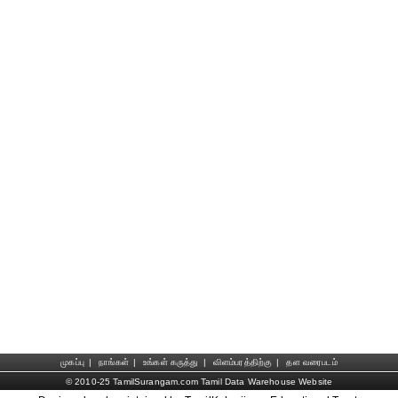
முகப்பு
|
நாங்கள்
|
உங்கள் கருத்து
|
விளம்பரத்திற்கு
|
தள வரைபடம்
© 2010-25 TamilSurangam.com Tamil Data Warehouse Website