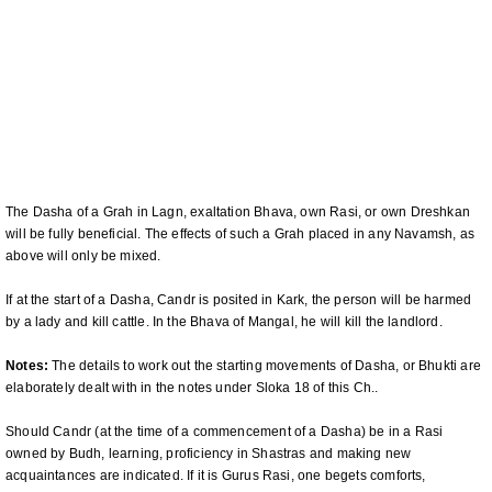
The Dasha of a Grah in Lagn, exaltation Bhava, own Rasi, or own Dreshkan
will be fully beneficial. The effects of such a Grah placed in any Navamsh, as
above will only be mixed.
If at the start of a Dasha, Candr is posited in Kark, the person will be harmed
by a lady and kill cattle. In the Bhava of Mangal, he will kill the landlord.
Notes:
The details to work out the starting movements of Dasha, or Bhukti are
elaborately dealt with in the notes under Sloka 18 of this Ch..
Should Candr (at the time of a commencement of a Dasha) be in a Rasi
owned by Budh, learning, proficiency in Shastras and making new
acquaintances are indicated. If it is Gurus Rasi, one begets comforts,