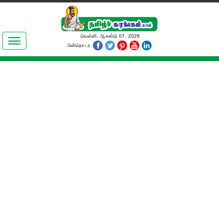
இலக்கியங்கள்
வெள்ளி, ஆகஸ்டு 07, 2026
பின்தொடர
தமிழ் உலகம்
அறிவியல்
பொதுஅறிவு
ஆன்மிகம்
ஜோதிடம்
மருத்துவம்
பெண்கள் பகுதி
நகைச்சுவை
கலையுலகம்