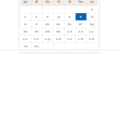
ஞா
தி்
செ
அ
வி
வெ
கா
௧
௨
௩
௪
௫
௬
௭
௮
௯
௰
௰௧
௰௨
௰௩
௰௪
௰௫
௰௬
௰௭
௰௮
௰௯
௨௰
௨௧
௨௨
௨௩
௨௪
௨௫
௨௬
௨௭
௨௮
௨௯
௩௰
௩௧