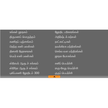
உங்கள் ஜாதகம்
ஜோதிட ப‌ரிகார‌ங்க‌ள்
திருமணப் பொருத்தம்
அதிர்ஷ்டக் கற்கள்
கணிதப் பஞ்சாங்கம்
நாட்காட்டிகள்
பிறந்த எண் பலன்கள்
நவக்கிரக மந்திரங்கள்
தினசரி ஹோரைகள்
செல்வ வள மந்திரங்கள்
பெயர் எண் பலன்கள்
ஜாதக யோகங்கள்
ஸ்ரீராமர் ஆரூடச் சக்கரம்
சனிப் பெயர்ச்சி
ஸ்ரீசீதா ஆரூடச் சக்கரம்
ராகு-கேது பெயர்ச்சி
புலிப்பாணி ஜோதிடம் 300
குருப் பெயர்ச்சி