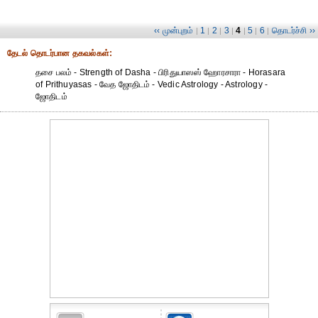
‹‹ முன்புறம்
1
2
3
4
5
6
தொடர்ச்சி ››
|
|
|
|
|
|
|
தேட‌ல் தொட‌ர்பான தகவ‌ல்க‌ள்:
தசை பலம் - Strength of Dasha - பிரிதுயாஸஸ் ஹோரசாரா - Horasara
of Prithuyasas - வேத ஜோதிடம் - Vedic Astrology - Astrology -
ஜோதிடம்