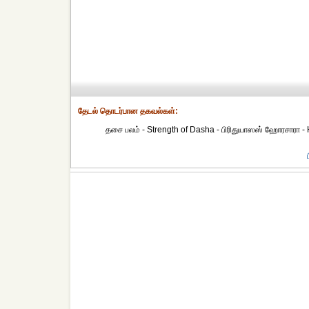
தேட‌ல் தொட‌ர்பான தகவ‌ல்க‌ள்:
தசை பலம் - Strength of Dasha - பிரிதுயாஸஸ் ஹோரசாரா - H