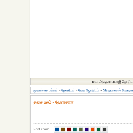
மகா அவதார பாபாஜி ஜோதிட
முதன்மை பக்கம்
»
ஜோதிடம்
»
வேத ஜோதிடம்
»
பிரிதுயாஸஸ் ஹோரச
தசை பலம் - ஹோரசாரா
Font color: