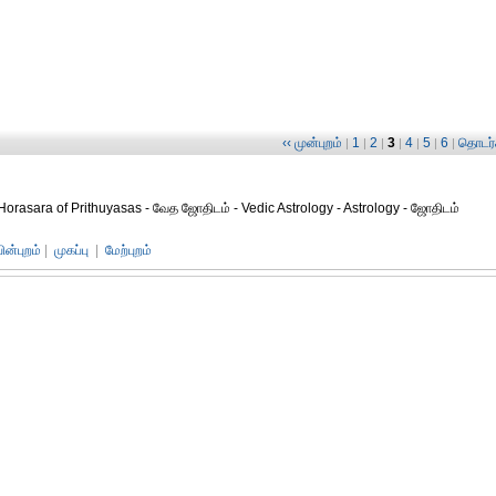
‹‹ முன்புறம்
1
2
3
4
5
6
தொடர்ச
|
|
|
|
|
|
|
orasara of Prithuyasas - வேத ஜோதிடம் - Vedic Astrology - Astrology - ஜோதிடம்
பின்புறம்
|
முகப்பு
|
மேற்புறம்