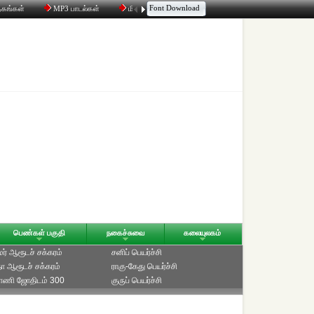
Font Download
தகங்கள்
MP3 பாடல்கள்
மின்னஞ்சல்
திரட்டி
உரையாடல்
பெண்கள் பகுதி
நகைச்சுவை
கலையுலகம்
ாமர் ஆரூடச் சக்கரம்
சனிப் பெயர்ச்சி
ீதா ஆரூடச் சக்கரம்
ராகு-கேது பெயர்ச்சி
்பாணி ஜோதிடம் 300
குருப் பெயர்ச்சி