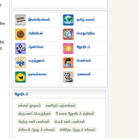
a
இலக்கியங்கள்
தமிழ் உலகம்
 the
அறிவியல்
பொதுஅறிவு
ul,
ஆன்மிகம்
ஜோதிடம்
nd
மருத்துவம்
பெண்கள்
நகைச்சுவை
கலைகள்
ஜோதிடம்
உங்கள் ஜாதகம்
கணிதப் பஞ்சாங்கம்
திருமணப் பொருத்தம்
5 வகை ஜோதிடக் குறிகள்
பிறந்த எண் பலன்கள்
பெயர் எண் பலன்கள்
ஸ்ரீராமர் ஆரூடச் சக்கரம்
ஸ்ரீசீதா ஆரூடச் சக்கரம்