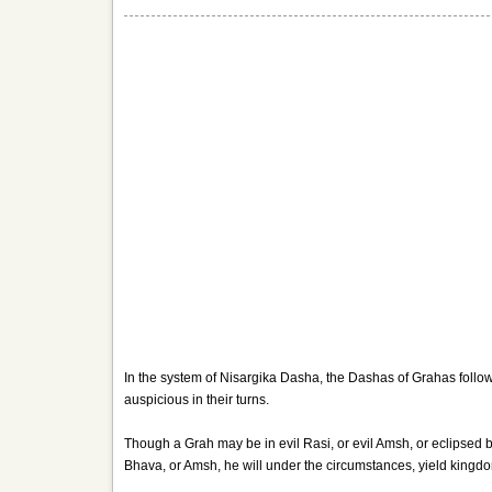
In the system of Nisargika Dasha, the Dashas of Grahas follo
auspicious in their turns.
Though a Grah may be in evil Rasi, or evil Amsh, or eclipsed by
Bhava, or Amsh, he will under the circumstances, yield kingd