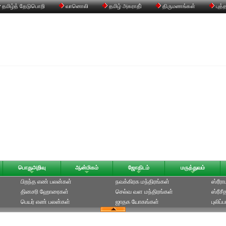
தமிழ்த் தேடுபொறி
வானொலி
தமிழ் அகராதி்
திருமணங்கள்
புத்
பொதுஅறிவு
ஆன்மிகம்
ஜோதிடம்
மருத்துவம்
பிறந்த எண் பலன்கள்
நவக்கிரக மந்திரங்கள்
ஸ்ரீர
தினசரி ஹோரைகள்
செல்வ வள மந்திரங்கள்
ஸ்ரீச
பெயர் எண் பலன்கள்
ஜாதக யோகங்கள்
புலிப