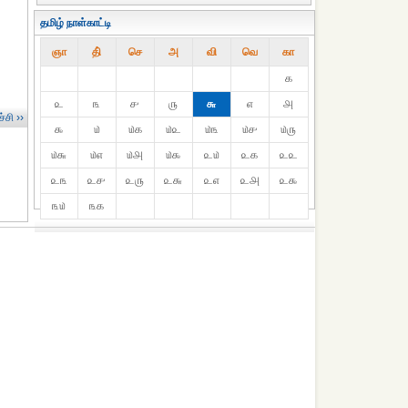
தமிழ் நாள்காட்டி
ஞா
தி்
செ
அ
வி
வெ
கா
௧
௨
௩
௪
௫
௬
௭
௮
்சி ››
௯
௰
௰௧
௰௨
௰௩
௰௪
௰௫
௰௬
௰௭
௰௮
௰௯
௨௰
௨௧
௨௨
௨௩
௨௪
௨௫
௨௬
௨௭
௨௮
௨௯
௩௰
௩௧