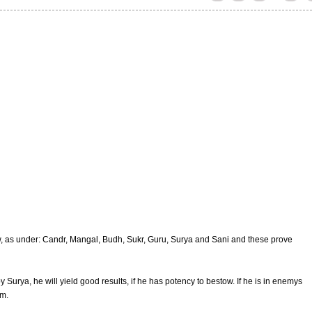
w, as under: Candr, Mangal, Budh, Sukr, Guru, Surya and Sani and these prove
 Surya, he will yield good results, if he has potency to bestow. If he is in enemys
om.