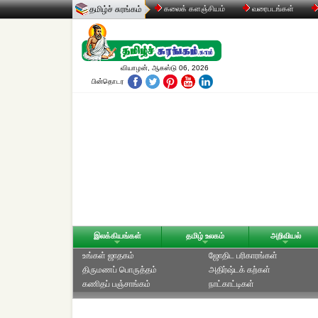
தமிழ்ச் சுரங்கம்
கலைக் களஞ்சியம்
வரைபடங்கள்
வியாழன், ஆகஸ்டு 06, 2026
பின்தொடர
இலக்கியங்கள்
தமிழ் உலகம்
அறிவியல்
உங்கள் ஜாதகம்
ஜோதிட ப‌ரிகார‌ங்க‌ள்
திருமணப் பொருத்தம்
அதிர்ஷ்டக் கற்கள்
கணிதப் பஞ்சாங்கம்
நாட்காட்டிகள்