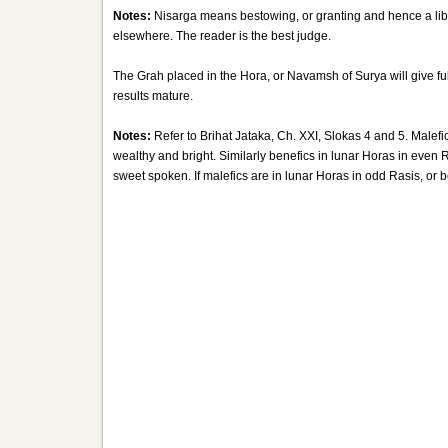
Notes:
Nisarga means bestowing, or granting and hence a libe
elsewhere. The reader is the best judge.
The Grah placed in the Hora, or Navamsh of Surya will give full
results mature.
Notes:
Refer to Brihat Jataka, Ch. XXI, Slokas 4 and 5. Malef
wealthy and bright. Similarly benefics in lunar Horas in even Ra
sweet spoken. If malefics are in lunar Horas in odd Rasis, or be