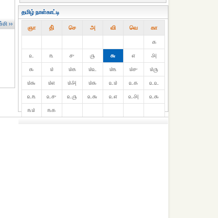
தமிழ் நாள்காட்டி
்சி ››
ஞா
தி்
செ
அ
வி
வெ
கா
௧
௨
௩
௪
௫
௬
௭
௮
௯
௰
௰௧
௰௨
௰௩
௰௪
௰௫
௰௬
௰௭
௰௮
௰௯
௨௰
௨௧
௨௨
௨௩
௨௪
௨௫
௨௬
௨௭
௨௮
௨௯
௩௰
௩௧