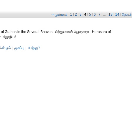
‹‹ முன்புறம்
1
2
3
4
5
6
7
13
14
தொடர்ச
|
|
|
|
|
|
|
| ... |
|
|
s of Grahas in the Several Bhavas - பிரிதுயாஸஸ் ஹோரசாரா - Horasara of
y - ஜோதிடம்
பின்புறம்
|
முகப்பு
|
மேற்புறம்