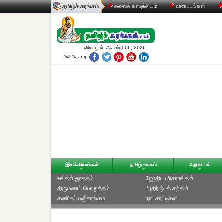
தமிழ்ச் சுரங்கம்
கலைக் களஞ்சியம்
வரைபடங்கள்
வியாழன், ஆகஸ்டு 06, 2026
பின்தொடர
இலக்கியங்கள்
தமிழ் உலகம்
அறிவியல்
உங்கள் ஜாதகம்
ஜோதிட ப‌ரிகார‌ங்க‌ள்
திருமணப் பொருத்தம்
அதிர்ஷ்டக் கற்கள்
கணிதப் பஞ்சாங்கம்
நாட்காட்டிகள்