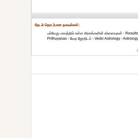
தேட‌ல் தொட‌ர்பான தகவ‌ல்க‌ள்:
பல்வேறு பாவத்தில் உள்ள கிரகங்களின் விளைவுகள் - Result
Prithuyasas - வேத ஜோதிடம் - Vedic Astrology - Astrolog