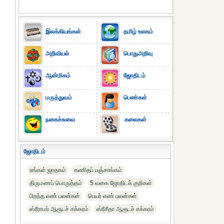
இலக்கியங்கள்
தமிழ் உலகம்
அறிவியல்
பொதுஅறிவு
ஆன்மிகம்
ஜோதிடம்
மருத்துவம்
பெண்கள்
நகைச்சுவை
கலைகள்
ஜோதிடம்
உங்கள் ஜாதகம்
கணிதப் பஞ்சாங்கம்
திருமணப் பொருத்தம்
5 வகை ஜோதிடக் குறிகள்
பிறந்த எண் பலன்கள்
பெயர் எண் பலன்கள்
ஸ்ரீராமர் ஆரூடச் சக்கரம்
ஸ்ரீசீதா ஆரூடச் சக்கரம்