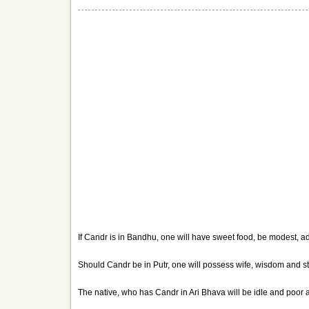
If Candr is in Bandhu, one will have sweet food, be modest, 
Should Candr be in Putr, one will possess wife, wisdom and st
The native, who has Candr in Ari Bhava will be idle and poor 