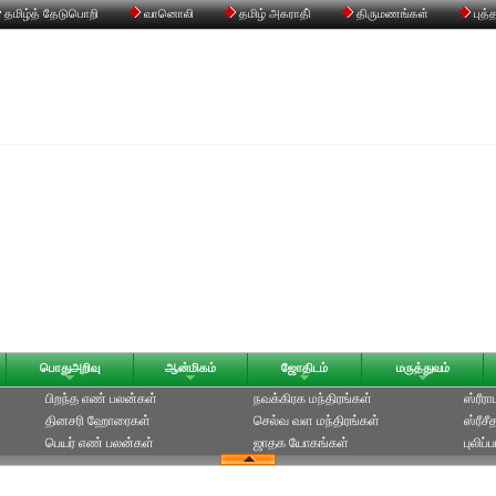
தமிழ்த் தேடுபொறி
வானொலி
தமிழ் அகராதி்
திருமணங்கள்
புத்
பொதுஅறிவு
ஆன்மிகம்
ஜோதிடம்
மருத்துவம்
பிறந்த எண் பலன்கள்
நவக்கிரக மந்திரங்கள்
ஸ்ரீர
தினசரி ஹோரைகள்
செல்வ வள மந்திரங்கள்
ஸ்ரீச
பெயர் எண் பலன்கள்
ஜாதக யோகங்கள்
புலிப