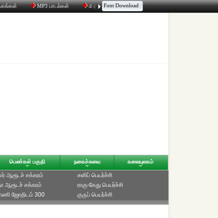
Font Download
தகங்கள்
MP3 பாடல்கள்
மின்னஞ்சல்
திரட்டி
உரையாடல்
பெண்கள் பகுதி
நகைச்சுவை
கலையுலகம்
ாமர் ஆரூடச் சக்கரம்
சனிப் பெயர்ச்சி
ீதா ஆரூடச் சக்கரம்
ராகு-கேது பெயர்ச்சி
்பாணி ஜோதிடம் 300
குருப் பெயர்ச்சி