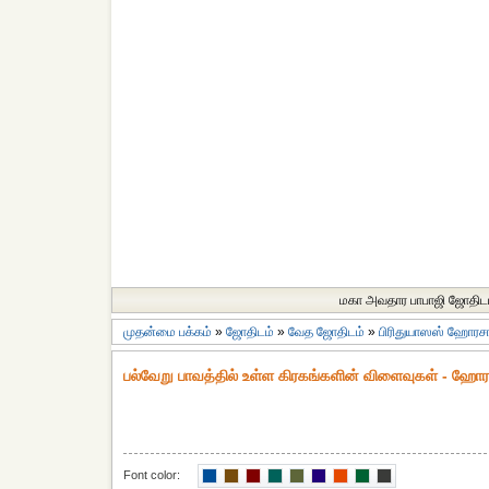
மகா அவதார பாபாஜி ஜோதிட
முதன்மை பக்கம்
»
ஜோதிடம்
»
வேத ஜோதிடம்
»
பிரிதுயாஸஸ் ஹோரச
பல்வேறு பாவத்தில் உள்ள கிரகங்களின் விளைவுகள் - ஹோ
Font color: