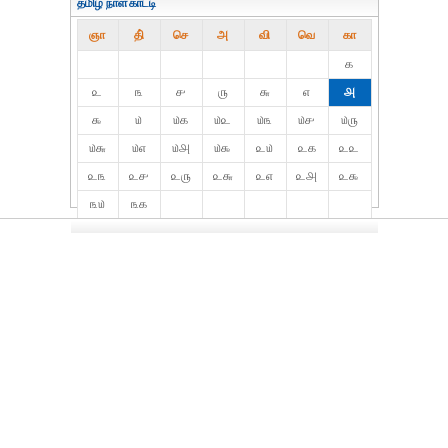
தமிழ் நாள்காட்டி
ஞா
தி்
செ
அ
வி
வெ
கா
௧
௨
௩
௪
௫
௬
௭
௮
௯
௰
௰௧
௰௨
௰௩
௰௪
௰௫
௰௬
௰௭
௰௮
௰௯
௨௰
௨௧
௨௨
௨௩
௨௪
௨௫
௨௬
௨௭
௨௮
௨௯
௩௰
௩௧