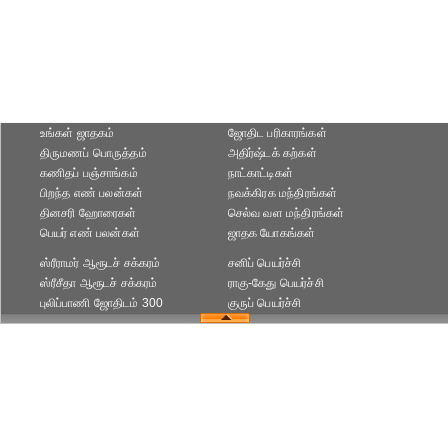
உங்கள் ஜாதகம்
ஜோதிட ப‌ரிகார‌ங்க‌ள்
திருமணப் பொருத்தம்
அதிர்ஷ்டக் கற்கள்
கணிதப் பஞ்சாங்கம்
நாட்காட்டிகள்
பிறந்த எண் பலன்கள்
நவக்கிரக மந்திரங்கள்
தினசரி ஹோரைகள்
செல்வ வள மந்திரங்கள்
பெயர் எண் பலன்கள்
ஜாதக யோகங்கள்
ஸ்ரீராமர் ஆரூடச் சக்கரம்
சனிப் பெயர்ச்சி
ஸ்ரீசீதா ஆரூடச் சக்கரம்
ராகு-கேது பெயர்ச்சி
புலிப்பாணி ஜோதிடம் 300
குருப் பெயர்ச்சி