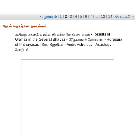
‹‹ முன்புறம்
1
2
3
4
5
6
7
13
14
தொடர்ச்சி ››
|
|
|
|
|
|
|
| ... |
|
|
தேட‌ல் தொட‌ர்பான தகவ‌ல்க‌ள்:
பல்வேறு பாவத்தில் உள்ள கிரகங்களின் விளைவுகள் - Results of
Grahas in the Several Bhavas - பிரிதுயாஸஸ் ஹோரசாரா - Horasara
of Prithuyasas - வேத ஜோதிடம் - Vedic Astrology - Astrology -
ஜோதிடம்