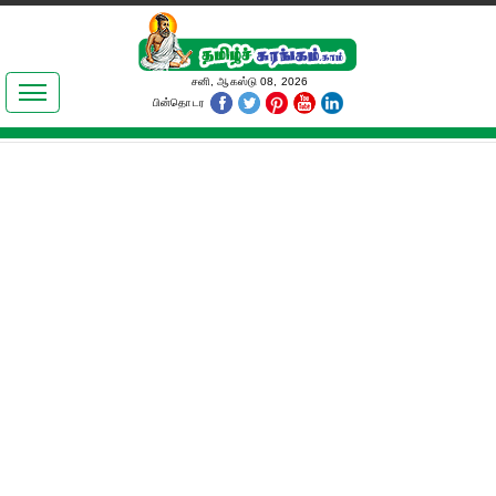
இலக்கியங்கள்
சனி, ஆகஸ்டு 08, 2026
பின்தொடர
தமிழ் உலகம்
அறிவியல்
பொதுஅறிவு
ஆன்மிகம்
ஜோதிடம்
மருத்துவம்
பெண்கள் பகுதி
நகைச்சுவை
கலையுலகம்