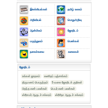
இலக்கியங்கள்
தமிழ் உலகம்
அறிவியல்
பொதுஅறிவு
ஆன்மிகம்
ஜோதிடம்
மருத்துவம்
பெண்கள்
நகைச்சுவை
கலைகள்
ஜோதிடம்
உங்கள் ஜாதகம்
கணிதப் பஞ்சாங்கம்
திருமணப் பொருத்தம்
5 வகை ஜோதிடக் குறிகள்
பிறந்த எண் பலன்கள்
பெயர் எண் பலன்கள்
ஸ்ரீராமர் ஆரூடச் சக்கரம்
ஸ்ரீசீதா ஆரூடச் சக்கரம்