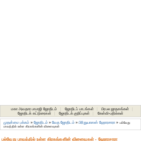
மகா அவதார பாபாஜி ஜோதிடம்
|
ஜோதிடப் பாடங்கள்
|
பிரபல ஜாதகங்கள்
|
ஜோதிடக் கட்டுரைகள்
|
ஜோதிடக் குறிப்புகள்
|
கேள்வி-பதில்கள்
முதன்மை பக்கம்
»
ஜோதிடம்
»
வேத ஜோதிடம்
»
பிரிதுயாஸஸ் ஹோரசாரா
»
பல்வேறு
பாவத்தில் உள்ள கிரகங்களின் விளைவுகள்
பல்வேறு பாவத்தில் உள்ள கிரகங்களின் விளைவுகள் - ஹோரசாரா