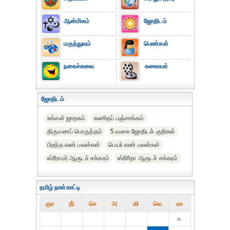
ஆன்மிகம்
ஜோதிடம்
மருத்துவம்
பெண்கள்
நகைச்சுவை
கலைகள்
ஜோதிடம்
உங்கள் ஜாதகம்
கணிதப் பஞ்சாங்கம்
திருமணப் பொருத்தம்
5 வகை ஜோதிடக் குறிகள்
பிறந்த எண் பலன்கள்
பெயர் எண் பலன்கள்
ஸ்ரீராமர் ஆரூடச் சக்கரம்
ஸ்ரீசீதா ஆரூடச் சக்கரம்
தமிழ் நாள்காட்டி
ஞா
தி்
செ
அ
வி
வெ
கா
௧