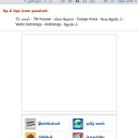
‹‹ முன்புறம்
1
2
29
30
31
32
33
36
37
தொடர்ச்சி ››
|
|
| ... |
|
|
|
|
| ... |
|
|
தேட‌ல் தொட‌ர்பான தகவ‌ல்க‌ள்:
7ம் பாவம் - 7th House - கர்கா ஹோரா - Garga Hora - வேத ஜோதிடம் -
Vedic Astrology - Astrology - ஜோதிடம்
இலக்கியங்கள்
தமிழ் உலகம்
அறிவியல்
பொதுஅறிவு