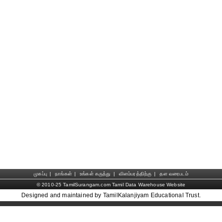
முகப்பு
|
நாங்கள்
|
உங்கள் கருத்து
|
விளம்பரத்திற்கு
|
தள வரைபடம்
© 2010-25 TamilSurangam.com Tamil Data Warehouse Website
Designed and maintained by TamilKalanjiyam Educational Trust.