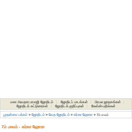
மகா அவதார பாபாஜி ஜோதிடம்
|
ஜோதிடப் பாடங்கள்
|
பிரபல ஜாதகங்கள்
|
ஜோதிடக் கட்டுரைகள்
|
ஜோதிடக் குறிப்புகள்
|
கேள்வி-பதில்கள்
முதன்மை பக்கம்
»
ஜோதிடம்
»
வேத ஜோதிடம்
»
கர்கா ஹோரா
»
7ம் பாவம்
7ம் பாவம் - கர்கா ஹோரா