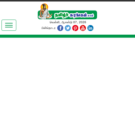
இலக்கியங்கள்
வெள்ளி, ஆகஸ்டு 07, 2026
பின்தொடர
தமிழ் உலகம்
அறிவியல்
பொதுஅறிவு
ஆன்மிகம்
ஜோதிடம்
மருத்துவம்
பெண்கள் பகுதி
நகைச்சுவை
கலையுலகம்