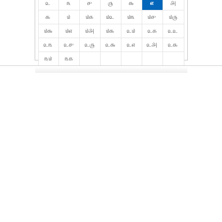
௨
௩
௪
௫
௬
௭
௮
௯
௰
௰௧
௰௨
௰௩
௰௪
௰௫
௰௬
௰௭
௰௮
௰௯
௨௰
௨௧
௨௨
௨௩
௨௪
௨௫
௨௬
௨௭
௨௮
௨௯
௩௰
௩௧