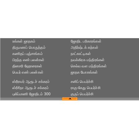
உங்கள் ஜாதகம்
ஜோதிட ப‌ரிகார‌ங்க‌ள்
திருமணப் பொருத்தம்
அதிர்ஷ்டக் கற்கள்
கணிதப் பஞ்சாங்கம்
நாட்காட்டிகள்
பிறந்த எண் பலன்கள்
நவக்கிரக மந்திரங்கள்
தினசரி ஹோரைகள்
செல்வ வள மந்திரங்கள்
பெயர் எண் பலன்கள்
ஜாதக யோகங்கள்
ஸ்ரீராமர் ஆரூடச் சக்கரம்
சனிப் பெயர்ச்சி
ஸ்ரீசீதா ஆரூடச் சக்கரம்
ராகு-கேது பெயர்ச்சி
புலிப்பாணி ஜோதிடம் 300
குருப் பெயர்ச்சி