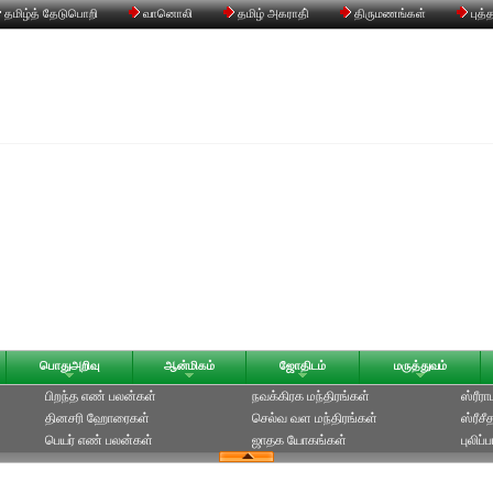
தமிழ்த் தேடுபொறி
வானொலி
தமிழ் அகராதி்
திருமணங்கள்
புத்
பொதுஅறிவு
ஆன்மிகம்
ஜோதிடம்
மருத்துவம்
பிறந்த எண் பலன்கள்
நவக்கிரக மந்திரங்கள்
ஸ்ரீர
தினசரி ஹோரைகள்
செல்வ வள மந்திரங்கள்
ஸ்ரீச
பெயர் எண் பலன்கள்
ஜாதக யோகங்கள்
புலிப