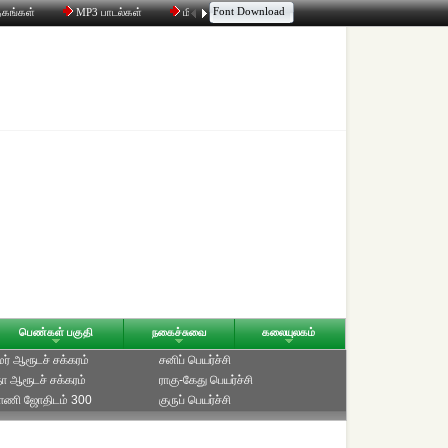
Font Download
தகங்கள்
MP3 பாடல்கள்
மின்னஞ்சல்
திரட்டி
உரையாடல்
பெண்கள் பகுதி
நகைச்சுவை
கலையுலகம்
ாமர் ஆரூடச் சக்கரம்
சனிப் பெயர்ச்சி
ீதா ஆரூடச் சக்கரம்
ராகு-கேது பெயர்ச்சி
்பாணி ஜோதிடம் 300
குருப் பெயர்ச்சி