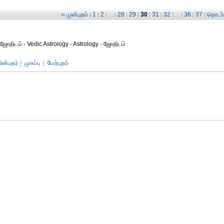
‹‹ முன்புறம்
1
2
28
29
30
31
32
36
37
தொடர்ச
|
|
| ... |
|
|
|
|
| ... |
|
|
ஜோதிடம் - Vedic Astrology - Astrology - ஜோதிடம்
பின்புறம்
|
முகப்பு
|
மேற்புறம்