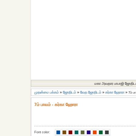
மகா அவதார பாபாஜி ஜோதிட
முதன்மை பக்கம்
»
ஜோதிடம்
»
வேத ஜோதிடம்
»
கர்கா ஹோரா
»
7ம் ப
7ம் பாவம் - கர்கா ஹோரா
Font color: