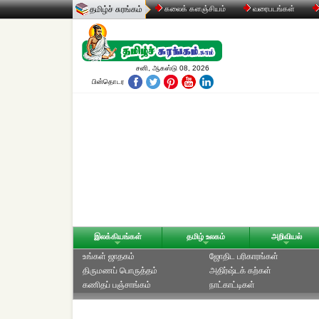
தமிழ்ச் சுரங்கம்
கலைக் களஞ்சியம்
வரைபடங்கள்
சனி, ஆகஸ்டு 08, 2026
பின்தொடர
இலக்கியங்கள்
தமிழ் உலகம்
அறிவியல்
உங்கள் ஜாதகம்
ஜோதிட ப‌ரிகார‌ங்க‌ள்
திருமணப் பொருத்தம்
அதிர்ஷ்டக் கற்கள்
கணிதப் பஞ்சாங்கம்
நாட்காட்டிகள்