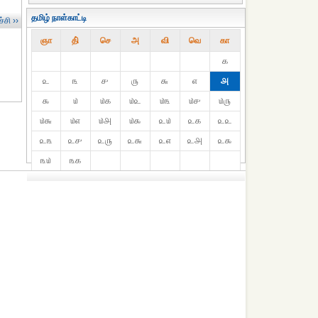
தமிழ் நாள்காட்டி
்சி ››
ஞா
தி்
செ
அ
வி
வெ
கா
௧
௨
௩
௪
௫
௬
௭
௮
௯
௰
௰௧
௰௨
௰௩
௰௪
௰௫
௰௬
௰௭
௰௮
௰௯
௨௰
௨௧
௨௨
௨௩
௨௪
௨௫
௨௬
௨௭
௨௮
௨௯
௩௰
௩௧