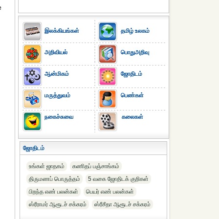
e
இலக்கியங்கள்
தமிழ் உலகம்
அறிவியல்
பொதுஅறிவு
ஆன்மிகம்
ஜோதிடம்
மருத்துவம்
பெண்கள்
நகைச்சுவை
கலைகள்
ஜோதிடம்
உங்கள் ஜாதகம்
கணிதப் பஞ்சாங்கம்
திருமணப் பொருத்தம்
5 வகை ஜோதிடக் குறிகள்
பிறந்த எண் பலன்கள்
பெயர் எண் பலன்கள்
ஸ்ரீராமர் ஆரூடச் சக்கரம்
ஸ்ரீசீதா ஆரூடச் சக்கரம்