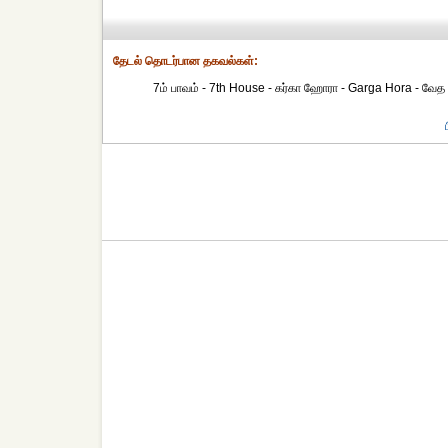
தேட‌ல் தொட‌ர்பான தகவ‌ல்க‌ள்:
7ம் பாவம் - 7th House - கர்கா ஹோரா - Garga Hora - வேத 