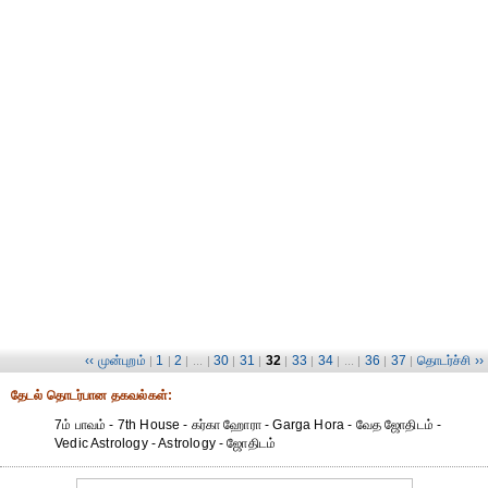
‹‹ முன்புறம்
1
2
30
31
32
33
34
36
37
தொடர்ச்சி ››
|
|
| ... |
|
|
|
|
| ... |
|
|
தேட‌ல் தொட‌ர்பான தகவ‌ல்க‌ள்:
7ம் பாவம் - 7th House - கர்கா ஹோரா - Garga Hora - வேத ஜோதிடம் -
Vedic Astrology - Astrology - ஜோதிடம்