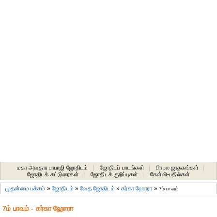
மகா அவதார பாபாஜி ஜோதிடம்
|
ஜோதிடப் பாடங்கள்
|
பிரபல ஜாதகங்கள்
|
ஜோதிடக் கட்டுரைகள்
|
ஜோதிடக் குறிப்புகள்
|
கேள்வி-பதில்கள்
முதன்மை பக்கம்
»
ஜோதிடம்
»
வேத ஜோதிடம்
»
கர்கா ஹோரா
»
7ம் பாவம்
7ம் பாவம் - கர்கா ஹோரா