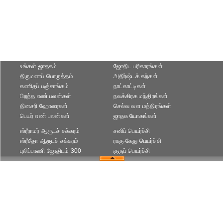
உங்கள் ஜாதகம்
ஜோதிட ப‌ரிகார‌ங்க‌ள்
திருமணப் பொருத்தம்
அதிர்ஷ்டக் கற்கள்
கணிதப் பஞ்சாங்கம்
நாட்காட்டிகள்
பிறந்த எண் பலன்கள்
நவக்கிரக மந்திரங்கள்
தினசரி ஹோரைகள்
செல்வ வள மந்திரங்கள்
பெயர் எண் பலன்கள்
ஜாதக யோகங்கள்
ஸ்ரீராமர் ஆரூடச் சக்கரம்
சனிப் பெயர்ச்சி
ஸ்ரீசீதா ஆரூடச் சக்கரம்
ராகு-கேது பெயர்ச்சி
புலிப்பாணி ஜோதிடம் 300
குருப் பெயர்ச்சி