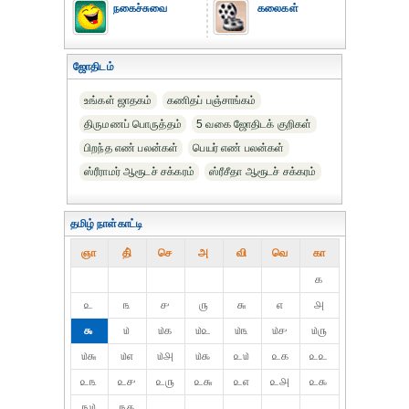
நகைச்சுவை
கலைகள்
ஜோதிடம்
உங்கள் ஜாதகம்
கணிதப் பஞ்சாங்கம்
திருமணப் பொருத்தம்
5 வகை ஜோதிடக் குறிகள்
பிறந்த எண் பலன்கள்
பெயர் எண் பலன்கள்
ஸ்ரீராமர் ஆரூடச் சக்கரம்
ஸ்ரீசீதா ஆரூடச் சக்கரம்
தமிழ் நாள்காட்டி
ஞா
தி்
செ
அ
வி
வெ
கா
௧
௨
௩
௪
௫
௬
௭
௮
௯
௰
௰௧
௰௨
௰௩
௰௪
௰௫
௰௬
௰௭
௰௮
௰௯
௨௰
௨௧
௨௨
௨௩
௨௪
௨௫
௨௬
௨௭
௨௮
௨௯
௩௰
௩௧