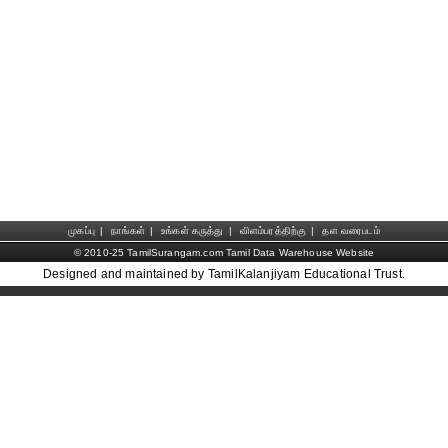
முகப்பு
|
நாங்கள்
|
உங்கள் கருத்து
|
விளம்பரத்திற்கு
|
தள வரைபடம்
© 2010-25 TamilSurangam.com Tamil Data Warehouse Website
Designed and maintained by TamilKalanjiyam Educational Trust.