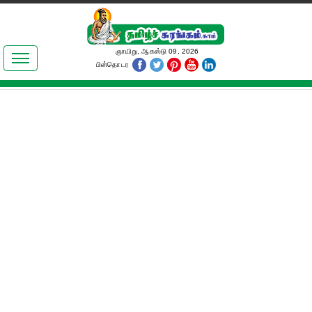
இலக்கியங்கள்
ஞாயிறு, ஆகஸ்டு 09, 2026
பின்தொடர
தமிழ் உலகம்
அறிவியல்
பொதுஅறிவு
ஆன்மிகம்
ஜோதிடம்
மருத்துவம்
பெண்கள் பகுதி
நகைச்சுவை
கலையுலகம்