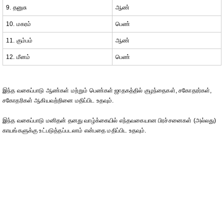
9. தனுசு
ஆண்
10. மகரம்
பெண்
11. கும்பம்
ஆண்
12. மீனம்
பெண்
இந்த வகைப்பாடு ஆண்கள் மற்றும் பெண்கள் ஜாதகத்தில் குழந்தைகள், சகோதரர்கள்,
சகோதரிகள் ஆகியவற்றினை மதிப்பிட உதவும்.
இந்த வகைப்பாடு மனிதன் தனது வாழ்க்கையில் எந்தவகையான பிரச்சனைகள் (அல்லது)
காயங்களுக்கு உட்படுத்தப்படலாம் என்பதை மதிப்பிட உதவும்.