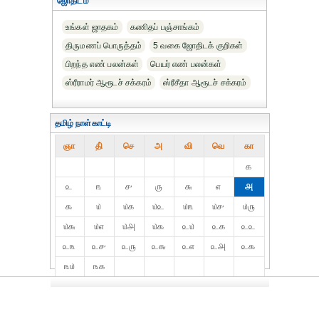
ஜோதிடம்
உங்கள் ஜாதகம்
கணிதப் பஞ்சாங்கம்
திருமணப் பொருத்தம்
5 வகை ஜோதிடக் குறிகள்
பிறந்த எண் பலன்கள்
பெயர் எண் பலன்கள்
ஸ்ரீராமர் ஆரூடச் சக்கரம்
ஸ்ரீசீதா ஆரூடச் சக்கரம்
தமிழ் நாள்காட்டி
ஞா
தி்
செ
அ
வி
வெ
கா
௧
௨
௩
௪
௫
௬
௭
௮
௯
௰
௰௧
௰௨
௰௩
௰௪
௰௫
௰௬
௰௭
௰௮
௰௯
௨௰
௨௧
௨௨
௨௩
௨௪
௨௫
௨௬
௨௭
௨௮
௨௯
௩௰
௩௧