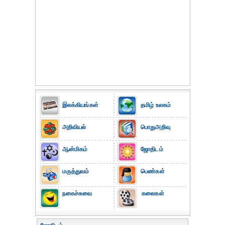
இலக்கியங்கள்
தமிழ் உலகம்
அறிவியல்
பொதுஅறிவு
ஆன்மிகம்
ஜோதிடம்
மருத்துவம்
பெண்கள்
நகைச்சுவை
கலைகள்