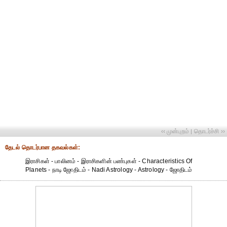
‹‹ முன்புறம்
தொடர்ச்சி ››
|
தேட‌ல் தொட‌ர்பான தகவ‌ல்க‌ள்:
இராசிகள் - பாலினம் - இராசிகளின் பண்புகள் - Characteristics Of
Planets - நாடி ஜோதிடம் - Nadi Astrology - Astrology - ஜோதிடம்