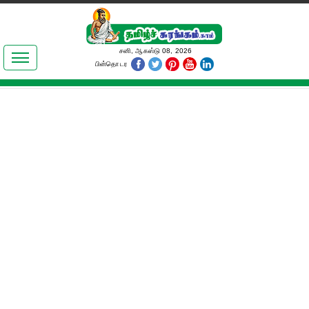
இலக்கியங்கள்
சனி, ஆகஸ்டு 08, 2026
பின்தொடர
தமிழ் உலகம்
அறிவியல்
பொதுஅறிவு
ஆன்மிகம்
ஜோதிடம்
மருத்துவம்
பெண்கள் பகுதி
நகைச்சுவை
கலையுலகம்