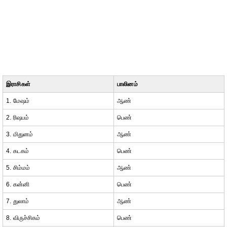
இராசிகள்
பாலினம்
1. மேஷம்
ஆண்
2. ரிஷபம்
பெண்
3. மிதுனம்
ஆண்
4. கடகம்
பெண்
5. சிம்மம்
ஆண்
6. கன்னி
பெண்
7. துலாம்
ஆண்
8. விருச்சிகம்
பெண்