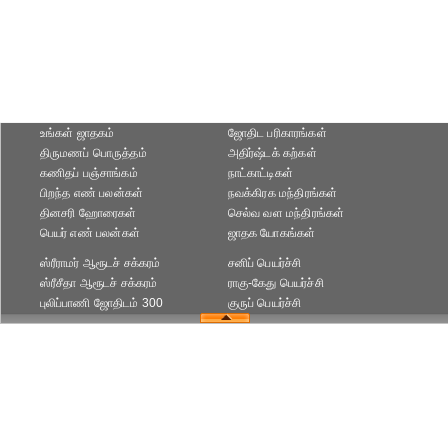
உங்கள் ஜாதகம்
ஜோதிட ப‌ரிகார‌ங்க‌ள்
திருமணப் பொருத்தம்
அதிர்ஷ்டக் கற்கள்
கணிதப் பஞ்சாங்கம்
நாட்காட்டிகள்
பிறந்த எண் பலன்கள்
நவக்கிரக மந்திரங்கள்
தினசரி ஹோரைகள்
செல்வ வள மந்திரங்கள்
பெயர் எண் பலன்கள்
ஜாதக யோகங்கள்
ஸ்ரீராமர் ஆரூடச் சக்கரம்
சனிப் பெயர்ச்சி
ஸ்ரீசீதா ஆரூடச் சக்கரம்
ராகு-கேது பெயர்ச்சி
புலிப்பாணி ஜோதிடம் 300
குருப் பெயர்ச்சி