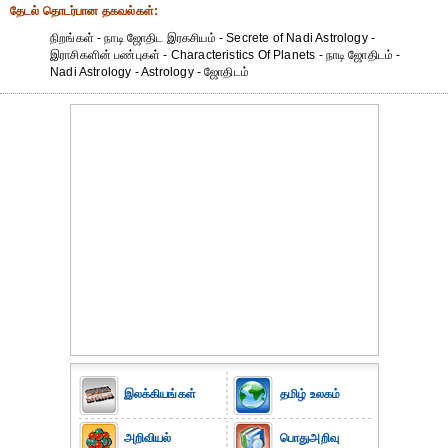
தேட‌ல் தொட‌ர்பான தகவ‌ல்க‌ள்:
நிறங்கள் - நாடி ஜோதிட இரகசியம் - Secrete of Nadi Astrology -
இராசிகளின் பண்புகள் - Characteristics Of Planets - நாடி ஜோதிடம் -
Nadi Astrology - Astrology - ஜோதிடம்
இலக்கியங்கள்
தமிழ் உலகம்
அறிவியல்
பொதுஅறிவு