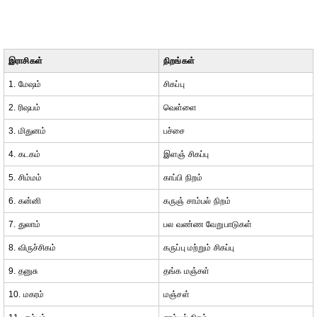
இராசிகள்
நிறங்கள்
1. மேஷம்
சிகப்பு
2. ரிஷபம்
வெள்ளை
3. மிதுனம்
பச்சை
4. கடகம்
இளஞ் சிகப்பு
5. சிம்மம்
காப்பி நிறம்
6. கன்னி
கருஞ் சாம்பல் நிறம்
7. துலாம்
பல வண்ண வேறுபாடுகள்
8. விருச்சிகம்
கருப்பு மற்றும் சிகப்பு
9. தனுசு
தங்க மஞ்சள்
10. மகரம்
மஞ்சள்