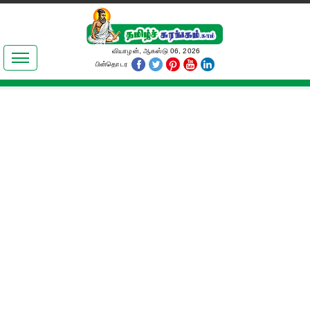
இலக்கியங்கள்
வியாழன், ஆகஸ்டு 06, 2026
பின்தொடர
தமிழ் உலகம்
அறிவியல்
பொதுஅறிவு
ஆன்மிகம்
ஜோதிடம்
மருத்துவம்
பெண்கள் பகுதி
நகைச்சுவை
கலையுலகம்