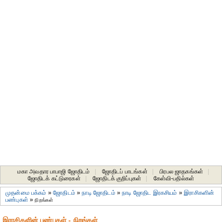
மகா அவதார பாபாஜி ஜோதிடம்
|
ஜோதிடப் பாடங்கள்
|
பிரபல ஜாதகங்கள்
|
ஜோதிடக் கட்டுரைகள்
|
ஜோதிடக் குறிப்புகள்
|
கேள்வி-பதில்கள்
முதன்மை பக்கம்
»
ஜோதிடம்
»
நாடி ஜோதிடம்
»
நாடி ஜோதிட இரகசியம்
»
இராசிகளின்
பண்புகள்
»
நிறங்கள்
இராசிகளின் பண்புகள் - நிறங்கள்