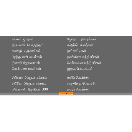
உங்கள் ஜாதகம்
ஜோதிட ப‌ரிகார‌ங்க‌ள்
திருமணப் பொருத்தம்
அதிர்ஷ்டக் கற்கள்
கணிதப் பஞ்சாங்கம்
நாட்காட்டிகள்
பிறந்த எண் பலன்கள்
நவக்கிரக மந்திரங்கள்
தினசரி ஹோரைகள்
செல்வ வள மந்திரங்கள்
பெயர் எண் பலன்கள்
ஜாதக யோகங்கள்
ஸ்ரீராமர் ஆரூடச் சக்கரம்
சனிப் பெயர்ச்சி
ஸ்ரீசீதா ஆரூடச் சக்கரம்
ராகு-கேது பெயர்ச்சி
புலிப்பாணி ஜோதிடம் 300
குருப் பெயர்ச்சி