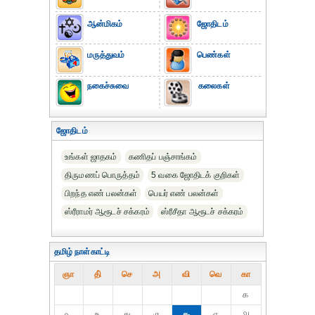
ஆன்மிகம்
ஜோதிடம்
மருத்துவம்
பெண்கள்
நகைச்சுவை
கலைகள்
ஜோதிடம்
உங்கள் ஜாதகம்
கணிதப் பஞ்சாங்கம்
திருமணப் பொருத்தம்
5 வகை ஜோதிடக் குறிகள்
பிறந்த எண் பலன்கள்
பெயர் எண் பலன்கள்
ஸ்ரீராமர் ஆரூடச் சக்கரம்
ஸ்ரீசீதா ஆரூடச் சக்கரம்
தமிழ் நாள்காட்டி
ஞா
தி்
செ
அ
வி
வெ
கா
௧
௨
௩
௪
௫
௬
௭
௮