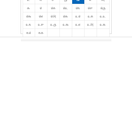
௯
௰
௰௧
௰௨
௰௩
௰௪
௰௫
௰௬
௰௭
௰௮
௰௯
௨௰
௨௧
௨௨
௨௩
௨௪
௨௫
௨௬
௨௭
௨௮
௨௯
௩௰
௩௧