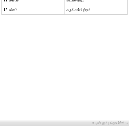
11. கும்பம்
சாம்பல் நிறம்
12. மீனம்
கருங்காப்பி நிறம்
‹‹ முன்புறம்
தொடர்ச்சி ››
|