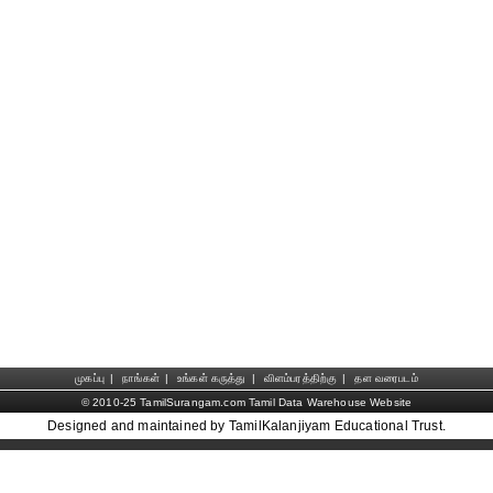
முகப்பு
|
நாங்கள்
|
உங்கள் கருத்து
|
விளம்பரத்திற்கு
|
தள வரைபடம்
© 2010-25 TamilSurangam.com Tamil Data Warehouse Website
Designed and maintained by TamilKalanjiyam Educational Trust.