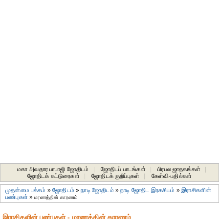
மகா அவதார பாபாஜி ஜோதிடம்
|
ஜோதிடப் பாடங்கள்
|
பிரபல ஜாதகங்கள்
|
ஜோதிடக் கட்டுரைகள்
|
ஜோதிடக் குறிப்புகள்
|
கேள்வி-பதில்கள்
முதன்மை பக்கம்
»
ஜோதிடம்
»
நாடி ஜோதிடம்
»
நாடி ஜோதிட இரகசியம்
»
இராசிகளின்
பண்புகள்
»
மரணத்தின் காரணம்
இராசிகளின் பண்புகள் - மரணத்தின் காரணம்