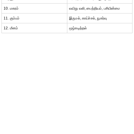
10. மகரம்
வயிறு வலி, பைத்தியம், பசியின்மை
11. கும்பம்
இருமல், காய்ச்சல், நுகர்வு
12. மீனம்
மூழ்கடித்தல்