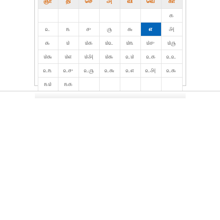
ஞா
தி்
செ
அ
வி
வெ
கா
௧
௨
௩
௪
௫
௬
௭
௮
௯
௰
௰௧
௰௨
௰௩
௰௪
௰௫
௰௬
௰௭
௰௮
௰௯
௨௰
௨௧
௨௨
௨௩
௨௪
௨௫
௨௬
௨௭
௨௮
௨௯
௩௰
௩௧