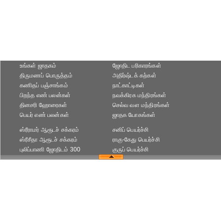
உங்கள் ஜாதகம்
ஜோதிட ப‌ரிகார‌ங்க‌ள்
திருமணப் பொருத்தம்
அதிர்ஷ்டக் கற்கள்
கணிதப் பஞ்சாங்கம்
நாட்காட்டிகள்
பிறந்த எண் பலன்கள்
நவக்கிரக மந்திரங்கள்
தினசரி ஹோரைகள்
செல்வ வள மந்திரங்கள்
பெயர் எண் பலன்கள்
ஜாதக யோகங்கள்
ஸ்ரீராமர் ஆரூடச் சக்கரம்
சனிப் பெயர்ச்சி
ஸ்ரீசீதா ஆரூடச் சக்கரம்
ராகு-கேது பெயர்ச்சி
புலிப்பாணி ஜோதிடம் 300
குருப் பெயர்ச்சி