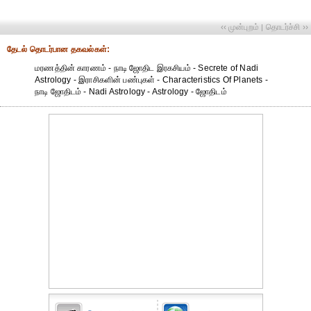
‹‹ முன்புறம்
தொடர்ச்சி ››
|
தேட‌ல் தொட‌ர்பான தகவ‌ல்க‌ள்:
மரணத்தின் காரணம் - நாடி ஜோதிட இரகசியம் - Secrete of Nadi
Astrology - இராசிகளின் பண்புகள் - Characteristics Of Planets -
நாடி ஜோதிடம் - Nadi Astrology - Astrology - ஜோதிடம்