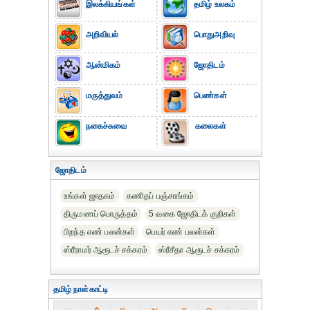
இலக்கியங்கள்
தமிழ் உலகம்
அறிவியல்
பொதுஅறிவு
ஆன்மிகம்
ஜோதிடம்
மருத்துவம்
பெண்கள்
நகைச்சுவை
கலைகள்
ஜோதிடம்
உங்கள் ஜாதகம்
கணிதப் பஞ்சாங்கம்
திருமணப் பொருத்தம்
5 வகை ஜோதிடக் குறிகள்
பிறந்த எண் பலன்கள்
பெயர் எண் பலன்கள்
ஸ்ரீராமர் ஆரூடச் சக்கரம்
ஸ்ரீசீதா ஆரூடச் சக்கரம்
தமிழ் நாள்காட்டி