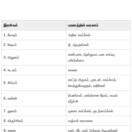
இராசிகள்
மரணத்தின் காரணம்
1. மேஷம்
அதிக காய்ச்சல்
2. ரிஷபம்
தீ, ஆயுதங்கள்
கண்புரை, ஆஸ்துமா, மன சாய்வு,
3. மிதுனம்
பசியின்மை
4. கடகம்
காலரா
காட்டு மிருகம், முரடன், காய்ச்சல்,
5. சிம்மம்
வெந்துபோகுதல், எதிரிகள்
பெண்கள், பால்வினை நோய், உயரம்
6. கன்னி
வீழ்ச்சி
7. துலாம்
மூளை காய்ச்சல், குடற்காய்ச்சல்
8. விருச்சிகம்
மஞ்சள் காமாலை
9. தனுசு
மரம், நீர், மரம் அல்லது ஆயுதங்கள்