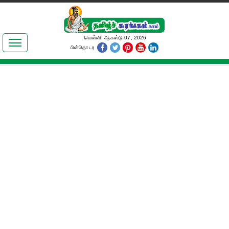
இலக்கியங்கள்
வெள்ளி, ஆகஸ்டு 07, 2026
பின்தொடர
தமிழ் உலகம்
அறிவியல்
பொதுஅறிவு
ஆன்மிகம்
ஜோதிடம்
மருத்துவம்
பெண்கள் பகுதி
நகைச்சுவை
கலையுலகம்