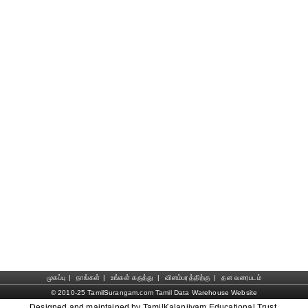
முகப்பு
|
நாங்கள்
|
உங்கள் கருத்து
|
விளம்பரத்திற்கு
|
தள வரைபடம்
© 2010-25 TamilSurangam.com Tamil Data Warehouse Website
Designed and maintained by TamilKalanjiyam Educational Trust.