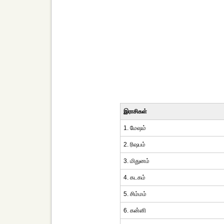
இராசிகள்
1. மேஷம்
2. ரிஷபம்
3. மிதுனம்
4. கடகம்
5. சிம்மம்
6. கன்னி