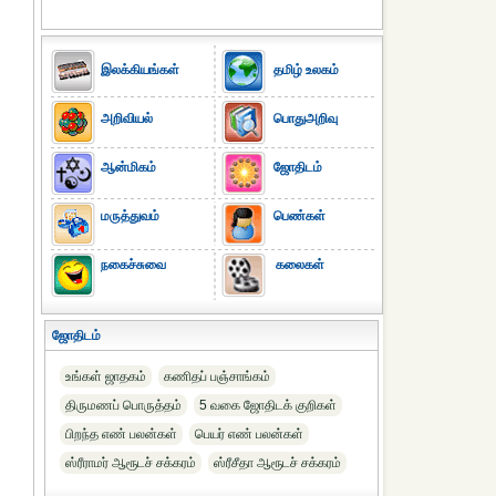
இலக்கியங்கள்
தமிழ் உலகம்
அறிவியல்
பொதுஅறிவு
ஆன்மிகம்
ஜோதிடம்
மருத்துவம்
பெண்கள்
நகைச்சுவை
கலைகள்
ஜோதிடம்
உங்கள் ஜாதகம்
கணிதப் பஞ்சாங்கம்
திருமணப் பொருத்தம்
5 வகை ஜோதிடக் குறிகள்
பிறந்த எண் பலன்கள்
பெயர் எண் பலன்கள்
ஸ்ரீராமர் ஆரூடச் சக்கரம்
ஸ்ரீசீதா ஆரூடச் சக்கரம்