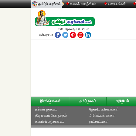
தமிழ்ச் சுரங்கம்
கலைக் களஞ்சியம்
வரைபடங்கள்
சனி, ஆகஸ்டு 08, 2026
பின்தொடர
இலக்கியங்கள்
தமிழ் உலகம்
அறிவியல்
உங்கள் ஜாதகம்
ஜோதிட ப‌ரிகார‌ங்க‌ள்
திருமணப் பொருத்தம்
அதிர்ஷ்டக் கற்கள்
கணிதப் பஞ்சாங்கம்
நாட்காட்டிகள்