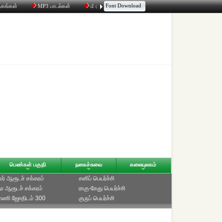
Font Download
தகங்கள்
MP3 பாடல்கள்
மின்னஞ்சல்
திரட்டி
உரையாடல்
பெண்கள் பகுதி
நகைச்சுவை
கலையுலகம்
ாமர் ஆரூடச் சக்கரம்
சனிப் பெயர்ச்சி
ீதா ஆரூடச் சக்கரம்
ராகு-கேது பெயர்ச்சி
்பாணி ஜோதிடம் 300
குருப் பெயர்ச்சி