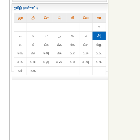
தமிழ் நாள்காட்டி
ஞா
தி்
செ
அ
வி
வெ
கா
௧
௨
௩
௪
௫
௬
௭
௮
௯
௰
௰௧
௰௨
௰௩
௰௪
௰௫
௰௬
௰௭
௰௮
௰௯
௨௰
௨௧
௨௨
௨௩
௨௪
௨௫
௨௬
௨௭
௨௮
௨௯
௩௰
௩௧