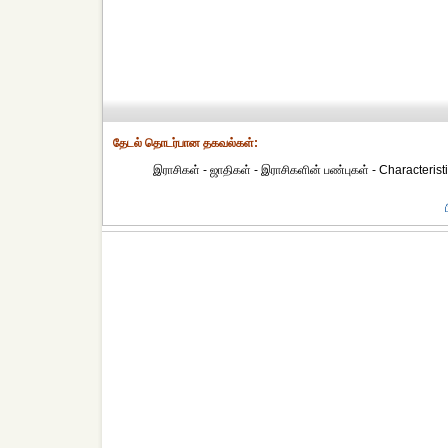
தேட‌ல் தொட‌ர்பான தகவ‌ல்க‌ள்:
இராசிகள் - ஜாதிகள் - இராசிகளின் பண்புகள் - Characteristi