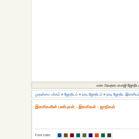
மகா அவதார பாபாஜி ஜோதிட
முதன்மை பக்கம்
»
ஜோதிடம்
»
நாடி ஜோதிடம்
»
நாடி ஜோதிட இரகசியம
இராசிகளின் பண்புகள் - இராசிகள் - ஜாதிகள்
Font color: