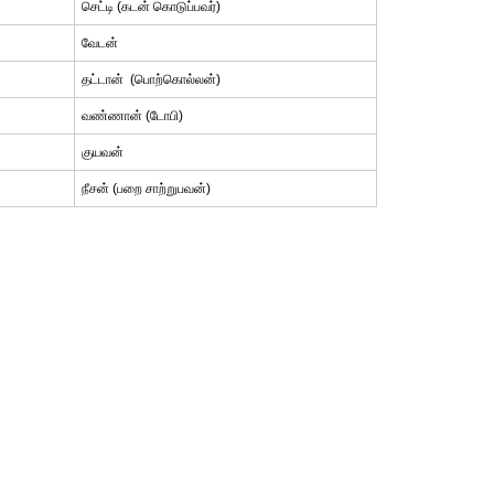
செட்டி (கடன் கொடுப்பவர்)
வேடன்
தட்டான் (பொற்கொல்லன்)
வண்ணான் (டோபி)
குயவன்
நீசன் (பறை சாற்றுபவன்)