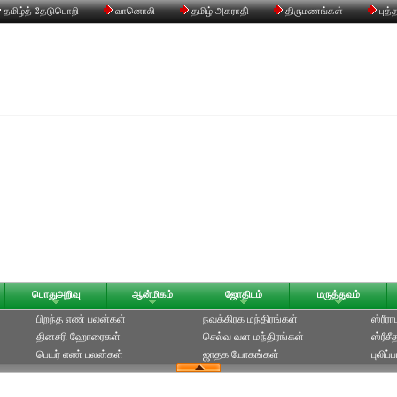
தமிழ்த் தேடுபொறி
வானொலி
தமிழ் அகராதி்
திருமணங்கள்
புத்
பொதுஅறிவு
ஆன்மிகம்
ஜோதிடம்
மருத்துவம்
பிறந்த எண் பலன்கள்
நவக்கிரக மந்திரங்கள்
ஸ்ரீர
தினசரி ஹோரைகள்
செல்வ வள மந்திரங்கள்
ஸ்ரீச
பெயர் எண் பலன்கள்
ஜாதக யோகங்கள்
புலிப