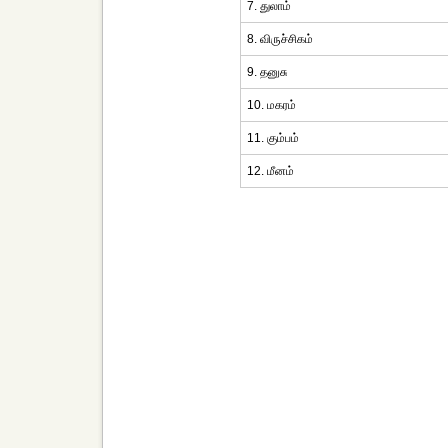
7. துலாம்
8. விருச்சிகம்
9. தனுசு
10. மகரம்
11. கும்பம்
12. மீனம்