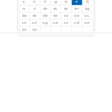
௨
௩
௪
௫
௬
௭
௮
௯
௰
௰௧
௰௨
௰௩
௰௪
௰௫
௰௬
௰௭
௰௮
௰௯
௨௰
௨௧
௨௨
௨௩
௨௪
௨௫
௨௬
௨௭
௨௮
௨௯
௩௰
௩௧