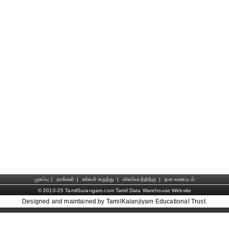
முகப்பு
|
நாங்கள்
|
உங்கள் கருத்து
|
விளம்பரத்திற்கு
|
தள வரைபடம்
© 2010-25 TamilSurangam.com Tamil Data Warehouse Website
Designed and maintained by TamilKalanjiyam Educational Trust.