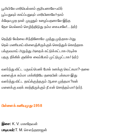
பூமியிலே மாரியெல்லாம் சூரியனாலே-பயிர்
பூப்பதுவும் காய்ப்பதுவும் மாரியினாலே!-நாம்
க்ஷேமமுற நாள் முழுதும் உழைப்பதனாலே-இந்த
தேச மெல்லாம் செழித்திடுது நம்ம கையாலே!....(ஏர்)
நெத்தி வேர்வை சிந்தினோமே முத்து முத்தாக-அது
நெல் மணியாய் விளைஞ்சிருக்குக் கொத்துக் கொத்தாக
பக்குவமாய் அறுத்து அதைக் கட்டுக்கட்டாக-அடிச்சு
பதரு நீக்கிக் குவிச்சு வைப்போம் முட்டுமுட்டாக! (ஏர்)
வளர்ந்து விட்ட பருவப்பெண் போல் உனக்கு வெட்கமா?-தலை
வளைஞ்சு சும்மா பாக்கிறியே தரையின் பக்கமா-இது
வளர்த்து விட்ட தாய்க்குத்தரும் ஆசை முத்தமா?என்
மனைக்கு வரக் காத்திருக்கும் நீ என் சொத்தம்மா! (ஏர்).
பிள்ளைக் கனியமுது-1958
இசை:
K. V. மகாதேவன்
பாடியவர்:⁠
T. M. செளந்தரராஜன்