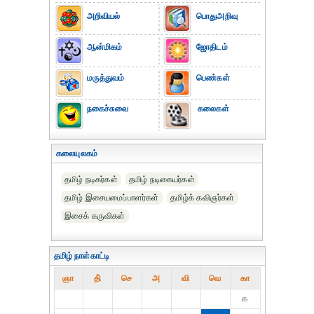
அறிவியல்
பொதுஅறிவு
ஆன்மிகம்
ஜோதிடம்
மருத்துவம்
பெண்கள்
நகைச்சுவை
கலைகள்
கலையுலகம்
தமிழ் நடிகர்கள்
தமிழ் நடிகையர்கள்
தமிழ் இசையமைப்பாளர்கள்
தமிழ்க் கவிஞர்கள்
இசைக் கருவிகள்
தமிழ் நாள்காட்டி
ஞா
தி்
செ
அ
வி
வெ
கா
௧