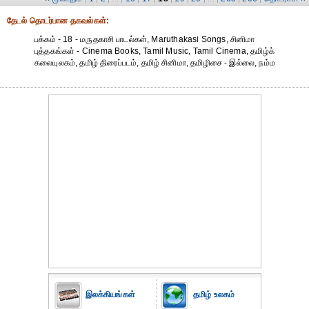
தேட‌ல் தொட‌ர்பான தகவ‌ல்க‌ள்:
பக்கம் - 18 - மருதகாசி பாடல்கள், Maruthakasi Songs, சினிமா
புத்தகங்கள் - Cinema Books, Tamil Music, Tamil Cinema, தமிழ்க்
கலையுலகம், தமிழ் திரைப்படம், தமிழ் சினிமா, தமிழிசை - இல்லை, நம்ம
இலக்கியங்கள்
தமிழ் உலகம்