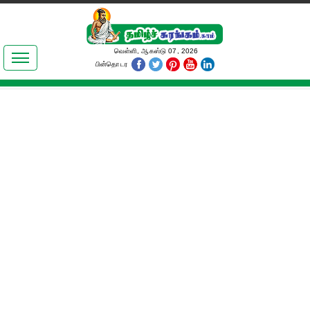
இலக்கியங்கள்
வெள்ளி, ஆகஸ்டு 07, 2026
பின்தொடர
தமிழ் உலகம்
அறிவியல்
பொதுஅறிவு
ஆன்மிகம்
ஜோதிடம்
மருத்துவம்
பெண்கள் பகுதி
நகைச்சுவை
கலையுலகம்