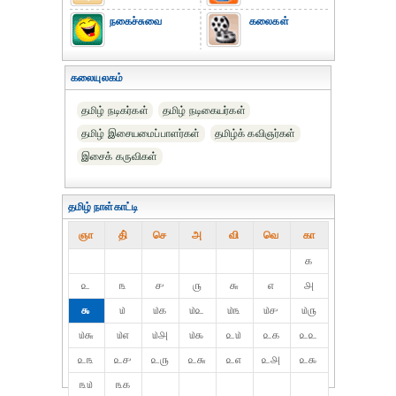
நகைச்சுவை
கலைகள்
கலையுலகம்
தமிழ் நடிகர்கள்
தமிழ் நடிகையர்கள்
தமிழ் இசையமைப்பாளர்கள்
தமிழ்க் கவிஞர்கள்
இசைக் கருவிகள்
தமிழ் நாள்காட்டி
ஞா
தி்
செ
அ
வி
வெ
கா
௧
௨
௩
௪
௫
௬
௭
௮
௯
௰
௰௧
௰௨
௰௩
௰௪
௰௫
௰௬
௰௭
௰௮
௰௯
௨௰
௨௧
௨௨
௨௩
௨௪
௨௫
௨௬
௨௭
௨௮
௨௯
௩௰
௩௧