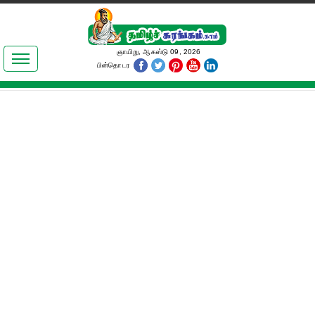
இலக்கியங்கள்
ஞாயிறு, ஆகஸ்டு 09, 2026
பின்தொடர
தமிழ் உலகம்
அறிவியல்
பொதுஅறிவு
ஆன்மிகம்
ஜோதிடம்
மருத்துவம்
பெண்கள் பகுதி
நகைச்சுவை
கலையுலகம்