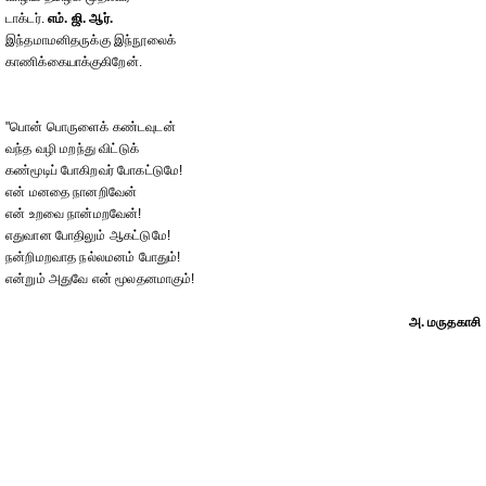
டாக்டர்.
எம். ஜி. ஆர்.
இந்தமாமனிதருக்கு இந்நூலைக்
காணிக்கையாக்குகிறேன்.
"பொன் பொருளைக் கண்டவுடன்
வந்த வழி மறந்து விட்டுக்
கண்மூடிப் போகிறவர் போகட்டுமே!
என் மனதை நானறிவேன்
என் உறவை நான்மறவேன்!
எதுவான போதிலும் ஆகட்டுமே!
நன்றிமறவாத நல்லமனம் போதும்!
என்றும் அதுவே என் மூலதனமாகும்!
அ. மருதகாசி