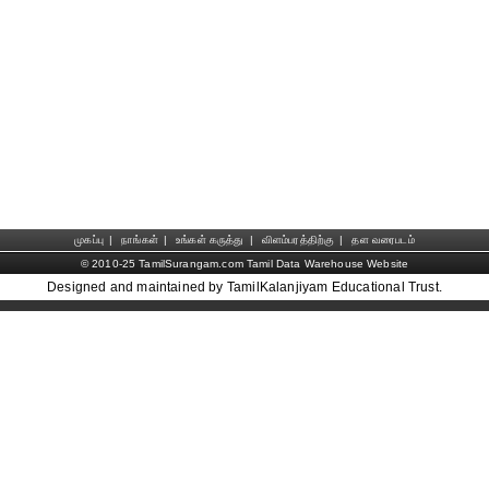
முகப்பு
|
நாங்கள்
|
உங்கள் கருத்து
|
விளம்பரத்திற்கு
|
தள வரைபடம்
© 2010-25 TamilSurangam.com Tamil Data Warehouse Website
Designed and maintained by TamilKalanjiyam Educational Trust.