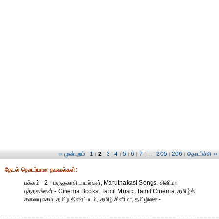
‹‹ முன்புறம்
1
2
3
4
5
6
7
205
206
தொடர்ச்சி ››
|
|
|
|
|
|
|
| ... |
|
|
தேட‌ல் தொட‌ர்பான தகவ‌ல்க‌ள்:
பக்கம் - 2 - மருதகாசி பாடல்கள், Maruthakasi Songs, சினிமா
புத்தகங்கள் - Cinema Books, Tamil Music, Tamil Cinema, தமிழ்க்
கலையுலகம், தமிழ் திரைப்படம், தமிழ் சினிமா, தமிழிசை -