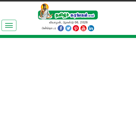
இலக்கியங்கள்
வியாழன், ஆகஸ்டு 06, 2026
பின்தொடர
தமிழ் உலகம்
அறிவியல்
பொதுஅறிவு
ஆன்மிகம்
ஜோதிடம்
மருத்துவம்
பெண்கள் பகுதி
நகைச்சுவை
கலையுலகம்