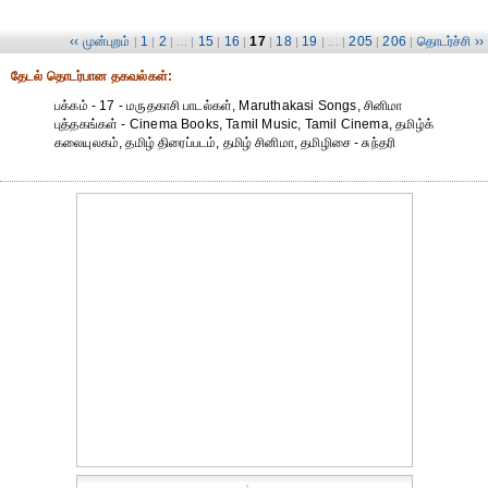
‹‹ முன்புறம்
1
2
15
16
17
18
19
205
206
தொடர்ச்சி ››
|
|
| ... |
|
|
|
|
| ... |
|
|
தேட‌ல் தொட‌ர்பான தகவ‌ல்க‌ள்:
பக்கம் - 17 - மருதகாசி பாடல்கள், Maruthakasi Songs, சினிமா
புத்தகங்கள் - Cinema Books, Tamil Music, Tamil Cinema, தமிழ்க்
கலையுலகம், தமிழ் திரைப்படம், தமிழ் சினிமா, தமிழிசை - சுந்தரி