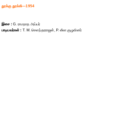
தூக்கு தூக்கி—1954
இசை :⁠
G. ராமநாத அய்யர்
பாடியவர்கள் :
⁠T. M. செளந்தரராஜன், ⁠P. லீலா குழுவினர்