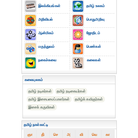
இலக்கியங்கள்
தமிழ் உலகம்
அறிவியல்
பொதுஅறிவு
ஆன்மிகம்
ஜோதிடம்
மருத்துவம்
பெண்கள்
நகைச்சுவை
கலைகள்
கலையுலகம்
தமிழ் நடிகர்கள்
தமிழ் நடிகையர்கள்
தமிழ் இசையமைப்பாளர்கள்
தமிழ்க் கவிஞர்கள்
இசைக் கருவிகள்
தமிழ் நாள்காட்டி
ஞா
தி்
செ
அ
வி
வெ
கா