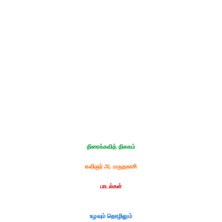
திரைக்கவித் திலகம்
கவிஞர் அ. மருதகாசி
பாடல்கள்
உழவும் தொழிலும்