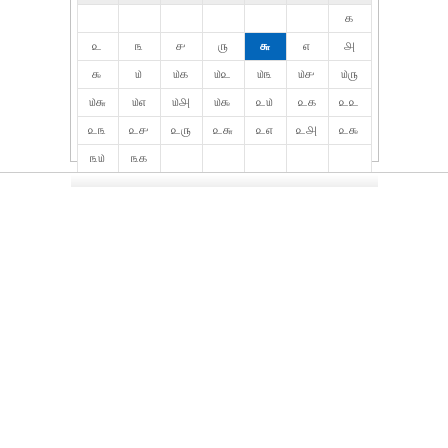
௧
௨
௩
௪
௫
௬
௭
௮
௯
௰
௰௧
௰௨
௰௩
௰௪
௰௫
௰௬
௰௭
௰௮
௰௯
௨௰
௨௧
௨௨
௨௩
௨௪
௨௫
௨௬
௨௭
௨௮
௨௯
௩௰
௩௧