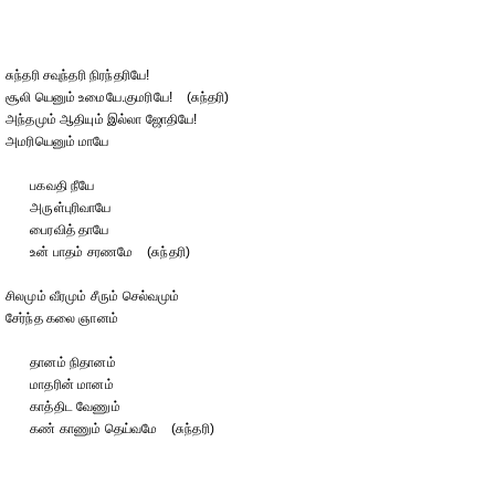
சுந்தரி சவுந்தரி நிரந்தரியே!
சூலி யெனும் உமையே.குமரியே! (சுந்தரி)
அந்தமும் ஆதியும் இல்லா ஜோதியே!
அமரியெனும் மாயே
பகவதி நீயே
அருள்புரிவாயே
பைரவித் தாயே
உன் பாதம் சரணமே (சுந்தரி)
சிலமும் வீரமும் சீரும் செல்வமும்
சேர்ந்த கலை ஞானம்
தானம் நிதானம்
மாதரின் மானம்
காத்திட வேணும்
கண் காணும் தெய்வமே (சுந்தரி)