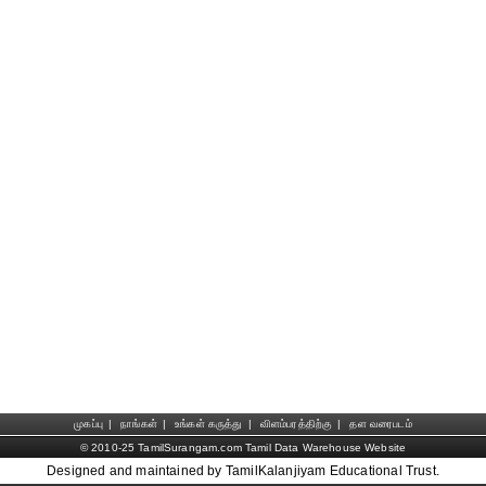
முகப்பு
|
நாங்கள்
|
உங்கள் கருத்து
|
விளம்பரத்திற்கு
|
தள வரைபடம்
© 2010-25 TamilSurangam.com Tamil Data Warehouse Website
Designed and maintained by TamilKalanjiyam Educational Trust.