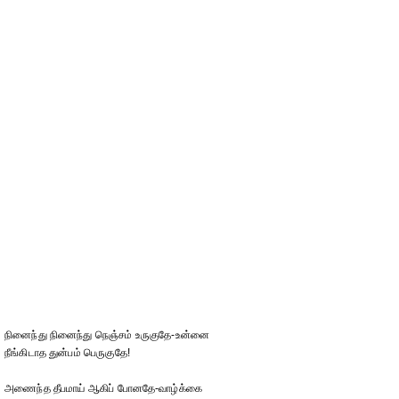
நினைந்து நினைந்து நெஞ்சம் உருகுதே-உன்னை
நீங்கிடாத துன்பம் பெருகுதே!
அணைந்த தீபமாய் ஆகிப் போனதே-வாழ்க்கை