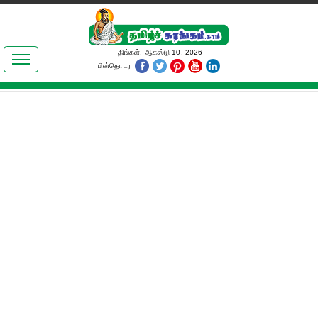
இலக்கியங்கள்
திங்கள், ஆகஸ்டு 10, 2026
பின்தொடர
தமிழ் உலகம்
அறிவியல்
பொதுஅறிவு
ஆன்மிகம்
ஜோதிடம்
மருத்துவம்
பெண்கள் பகுதி
நகைச்சுவை
கலையுலகம்