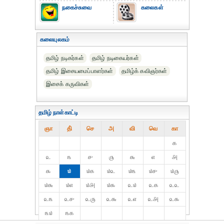
நகைச்சுவை
கலைகள்
கலையுலகம்
தமிழ் நடிகர்கள்
தமிழ் நடிகையர்கள்
தமிழ் இசையமைப்பாளர்கள்
தமிழ்க் கவிஞர்கள்
இசைக் கருவிகள்
தமிழ் நாள்காட்டி
ஞா
தி்
செ
அ
வி
வெ
கா
௧
௨
௩
௪
௫
௬
௭
௮
௯
௰
௰௧
௰௨
௰௩
௰௪
௰௫
௰௬
௰௭
௰௮
௰௯
௨௰
௨௧
௨௨
௨௩
௨௪
௨௫
௨௬
௨௭
௨௮
௨௯
௩௰
௩௧