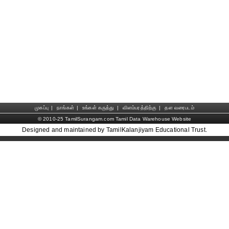
முகப்பு
|
நாங்கள்
|
உங்கள் கருத்து
|
விளம்பரத்திற்கு
|
தள வரைபடம்
© 2010-25 TamilSurangam.com Tamil Data Warehouse Website
Designed and maintained by TamilKalanjiyam Educational Trust.