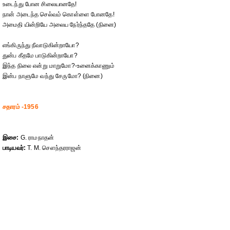
உடைந்து போன சிலையானதே!
நான் அடைந்த செல்வம் கொள்ளை போனதே!
அமைதி யின்றியே அலைய நேர்ந்ததே (நினை)
எங்கிருந்து நீவாடுகின்றாயோ?
துன்ப கீதமே பாடுகின்றாயோ?
இந்த நிலை என்று மாறுமோ?-உனைக்காணும்
இன்ப நாளுமே வந்து சேருமோ? (நினை)
சதாரம் -1956
இசை:
G. ராமநாதன்
பாடியவர்:
T. M. செளந்தரராஜன்