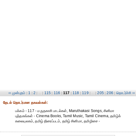
‹‹ முன்புறம்
1
2
115
116
117
118
119
205
206
தொடர்ச்சி ››
|
|
| ... |
|
|
|
|
| ... |
|
|
தேட‌ல் தொட‌ர்பான தகவ‌ல்க‌ள்:
பக்கம் - 117 - மருதகாசி பாடல்கள், Maruthakasi Songs, சினிமா
புத்தகங்கள் - Cinema Books, Tamil Music, Tamil Cinema, தமிழ்க்
கலையுலகம், தமிழ் திரைப்படம், தமிழ் சினிமா, தமிழிசை -