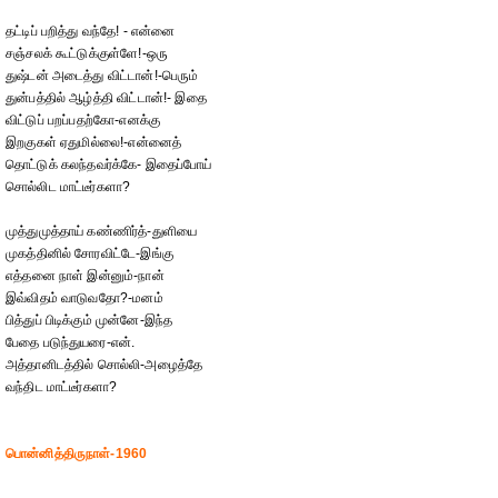
தட்டிப் பறித்து வந்தே! - என்னை
சஞ்சலக் கூட்டுக்குள்ளே!-ஒரு
துஷ்டன் அடைத்து விட்டான்!-பெரும்
துன்பத்தில் ஆழ்த்தி விட்டான்!- இதை
விட்டுப் பறப்பதற்கோ-எனக்கு
இறகுகள் ஏதுமில்லை!-என்னைத்
தொட்டுக் கலந்தவர்க்கே- இதைப்போய்
சொல்லிட மாட்டீர்களா?
முத்துமுத்தாய் கண்ணிர்த்-துளியை
முகத்தினில் சோரவிட்டே-இங்கு
எத்தனை நாள் இன்னும்-நான்
இவ்விதம் வாடுவதோ?-மனம்
பித்துப் பிடிக்கும் முன்னே-இந்த
பேதை படுந்துயரை-என்.
அத்தானிடத்தில் சொல்லி-அழைத்தே
வந்திட மாட்டீர்களா?
பொன்னித்திருநாள்-1960