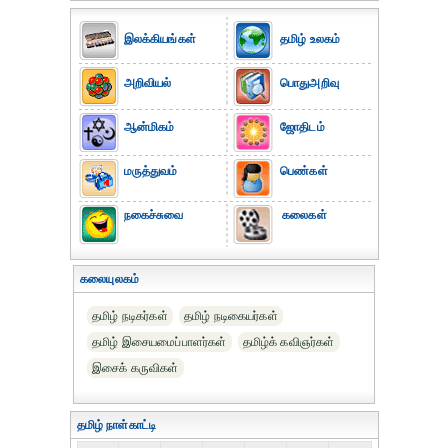
இலக்கியங்கள்
தமிழ் உலகம்
அறிவியல்
பொதுஅறிவு
ஆன்மிகம்
ஜோதிடம்
மருத்துவம்
பெண்கள்
நகைச்சுவை
கலைகள்
கலையுலகம்
தமிழ் நடிகர்கள்
தமிழ் நடிகையர்கள்
தமிழ் இசையமைப்பாளர்கள்
தமிழ்க் கவிஞர்கள்
இசைக் கருவிகள்
தமிழ் நாள்காட்டி