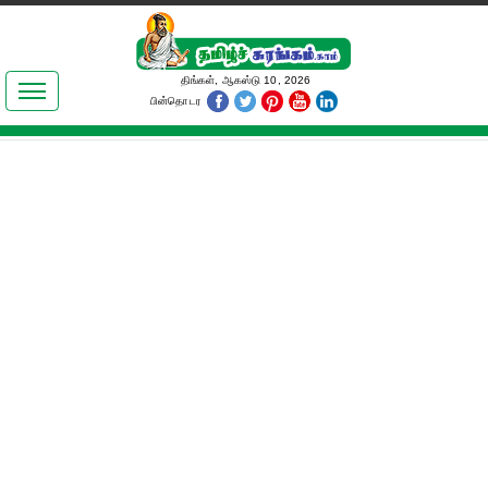
இலக்கியங்கள்
திங்கள், ஆகஸ்டு 10, 2026
பின்தொடர
தமிழ் உலகம்
அறிவியல்
பொதுஅறிவு
ஆன்மிகம்
ஜோதிடம்
மருத்துவம்
பெண்கள் பகுதி
நகைச்சுவை
கலையுலகம்