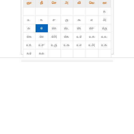
ஞா
தி்
செ
அ
வி
வெ
கா
௧
௨
௩
௪
௫
௬
௭
௮
௯
௰
௰௧
௰௨
௰௩
௰௪
௰௫
௰௬
௰௭
௰௮
௰௯
௨௰
௨௧
௨௨
௨௩
௨௪
௨௫
௨௬
௨௭
௨௮
௨௯
௩௰
௩௧