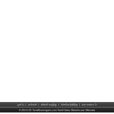
முகப்பு
|
நாங்கள்
|
உங்கள் கருத்து
|
விளம்பரத்திற்கு
|
தள வரைபடம்
© 2010-25 TamilSurangam.com Tamil Data Warehouse Website