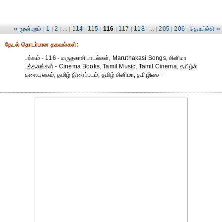
‹‹ முன்புறம்
1
2
114
115
116
117
118
205
206
தொடர்ச்சி ››
|
|
| ... |
|
|
|
|
| ... |
|
|
தேட‌ல் தொட‌ர்பான தகவ‌ல்க‌ள்:
பக்கம் - 116 - மருதகாசி பாடல்கள், Maruthakasi Songs, சினிமா
புத்தகங்கள் - Cinema Books, Tamil Music, Tamil Cinema, தமிழ்க்
கலையுலகம், தமிழ் திரைப்படம், தமிழ் சினிமா, தமிழிசை -