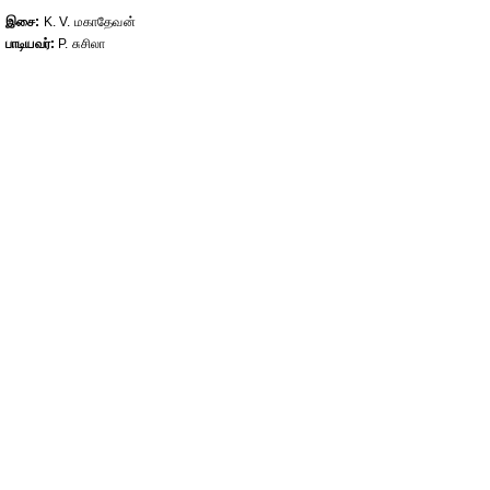
இசை:
K. V. மகாதேவன்
பாடியவர்:
P. சுசிலா