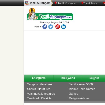
Tamil Surangam
Tamil Wikipedia
Tamil Maps
Thursday, August 06, 2026
Follow
Literatures
Tamil World
Science
Sangam Literatures
Tamil Names 5000
Shaiva Literatures
Islamic Child Names
Vaishnava Literatures
Games
Tamilnadu Districts
Religion Articles