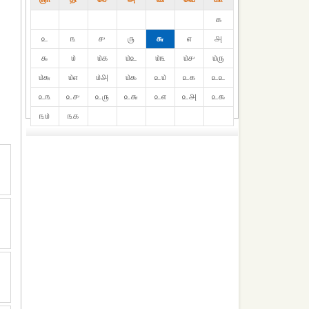
௧
௨
௩
௪
௫
௬
௭
௮
௯
௰
௰௧
௰௨
௰௩
௰௪
௰௫
௰௬
௰௭
௰௮
௰௯
௨௰
௨௧
௨௨
௨௩
௨௪
௨௫
௨௬
௨௭
௨௮
௨௯
௩௰
௩௧