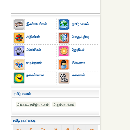
இலக்கியங்கள்
தமிழ் உலகம்
அறிவியல்
பொதுஅறிவு
ஆன்மிகம்
ஜோதிடம்
மருத்துவம்
பெண்கள்
நகைச்சுவை
கலைகள்
தமிழ் உலகம்
அபிநயம் தமிழ் எஃப்எம்
அரும்பு எஃப்எம்
தமிழ் நாள்காட்டி
ஞா
தி்
செ
அ
வி
வெ
கா