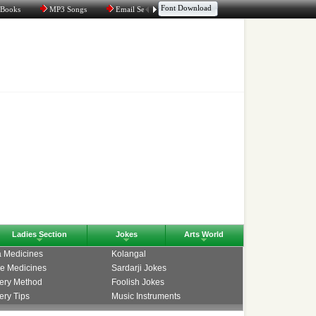
Font Download
 Books
MP3 Songs
Email Service
Aggregator
Tamil Chat
Ladies Section
Jokes
Arts World
 Medicines
Kolangal
e Medicines
Sardarji Jokes
ery Method
Foolish Jokes
ry Tips
Music Instruments