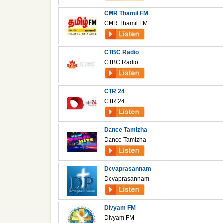
CMR Thamil FM
CMR Thamil FM
CTBC Radio
CTBC Radio
CTR 24
CTR 24
Dance Tamizha
Dance Tamizha
Devaprasannam
Devaprasannam
Divyam FM
Divyam FM