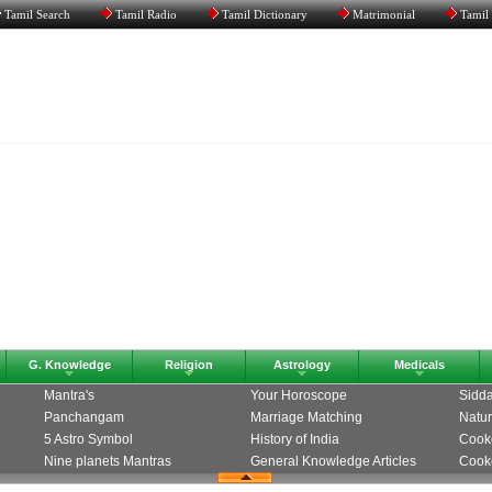
Tamil Search
Tamil Radio
Tamil Dictionary
Matrimonial
Tamil
G. Knowledge
Religion
Astrology
Medicals
Mantra's
Your Horoscope
Sidda
Panchangam
Marriage Matching
Natur
5 Astro Symbol
History of India
Cook
Nine planets Mantras
General Knowledge Articles
Cooke