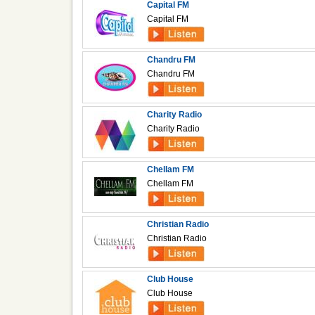
Capital FM
Capital FM
Chandru FM
Chandru FM
Charity Radio
Charity Radio
Chellam FM
Chellam FM
Christian Radio
Christian Radio
Club House
Club House