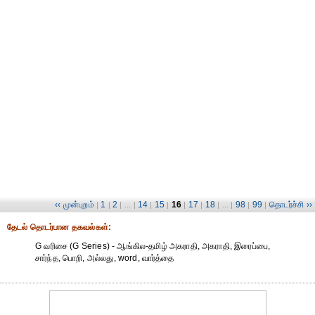
‹‹ முன்புறம்
1
2
14
15
16
17
18
98
99
தொடர்ச்சி ››
|
|
| ... |
|
|
|
|
| ... |
|
|
தேட‌ல் தொட‌ர்பான தகவ‌ல்க‌ள்:
G வரிசை (G Series) - ஆங்கில-தமிழ் அகராதி, அகராதி, இரைப்பை,
சார்ந்த, பொறி, அல்லது, word, வார்த்தை