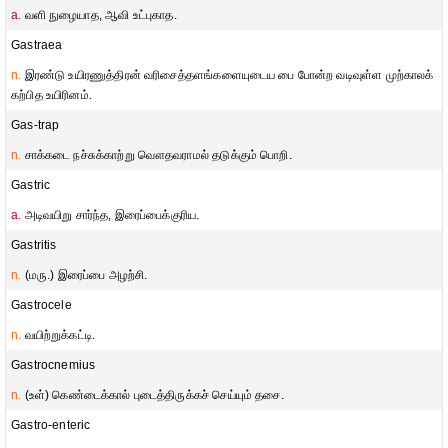
a.
வளி நுழையாத, ஆவி உட்புகாத.
Gastraea
n.
இரண்டு உயிரணுத்திரன் வரிசைத்தளங்களையுடைய பை போன்ற வடிவுள்ள முற்காலக்
கற்பித உயிரினம்.
Gas-trap
n.
சாக்கடை நச்சுக்காற்று வௌதவராமல் தடுக்கும் பொறி.
Gastric
a.
அடிவயிறு சார்ந்த, இரைப்பைக்குரிய.
Gastritis
n.
(மரு.) இரைப்பை அழற்சி.
Gastrocele
n.
வயிற்றுக்கட்டி.
Gastrocnemius
n.
(உள்) கெண்டைக்கால் புடைத்திருக்கச் செய்யும் தசை.
Gastro-enteric