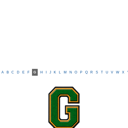
A
B
C
D
E
F
G
H
I
J
K
L
M
N
O
P
Q
R
S
T
U
V
W
X