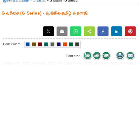
முதன்மை பக்கம்
»
அகராதி
»
G வரிசை (G Series)
G வரிசை (G Series) - ஆங்கில-தமிழ் அகராதி
Font color:
Font size: