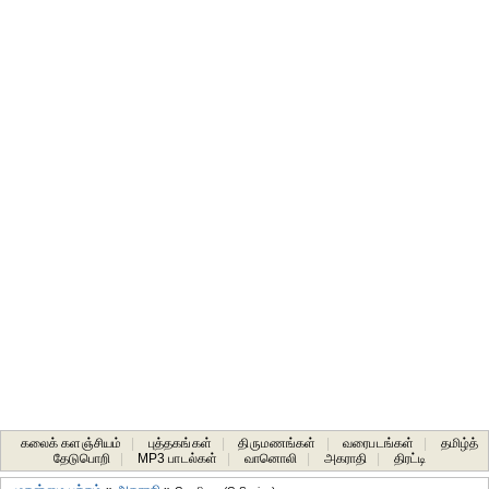
கலைக் களஞ்சியம்
|
புத்தகங்கள்
|
திருமணங்கள்
|
வரைபடங்கள்
|
தமிழ்த்
தேடுபொறி
|
MP3 பாடல்கள்
|
வானொலி
|
அகராதி
|
திரட்டி