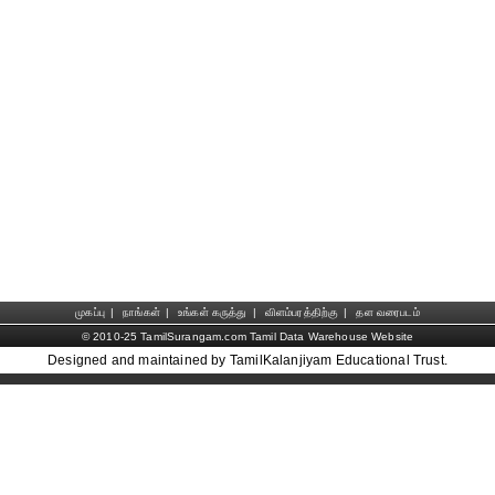
முகப்பு
|
நாங்கள்
|
உங்கள் கருத்து
|
விளம்பரத்திற்கு
|
தள வரைபடம்
© 2010-25 TamilSurangam.com Tamil Data Warehouse Website
Designed and maintained by TamilKalanjiyam Educational Trust.