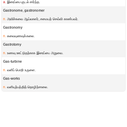
a.
இரைப்பை-குடல் சார்ந்த.
Gastronome, gastronomer
n.
அவிச்சுவை ஆய்வாளர், சமையற் செவ்வி காண்பவர்.
Gastronomy
n.
சுவையுணவுக்கலை.
Gastrotomy
n.
உணவு ஊட்டுதற்காக இரைப்பை அறுவை.
Gas-turbine
n.
வளிப் பொறி உருளை.
Gas-works
n.
வளியுற்பத்தித் தொழிற்சாலை.