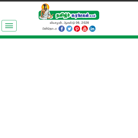
இலக்கியங்கள்
வியாழன், ஆகஸ்டு 06, 2026
பின்தொடர
தமிழ் உலகம்
அறிவியல்
பொதுஅறிவு
ஆன்மிகம்
ஜோதிடம்
மருத்துவம்
பெண்கள் பகுதி
நகைச்சுவை
கலையுலகம்