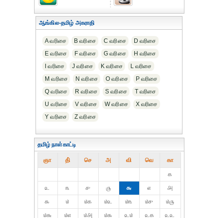
ஆங்கில-தமிழ் அகராதி
A வரிசை
B வரிசை
C வரிசை
D வரிசை
E வரிசை
F வரிசை
G வரிசை
H வரிசை
I வரிசை
J வரிசை
K வரிசை
L வரிசை
M வரிசை
N வரிசை
O வரிசை
P வரிசை
Q வரிசை
R வரிசை
S வரிசை
T வரிசை
U வரிசை
V வரிசை
W வரிசை
X வரிசை
Y வரிசை
Z வரிசை
தமிழ் நாள்காட்டி
ஞா
தி்
செ
அ
வி
வெ
கா
௧
௨
௩
௪
௫
௬
௭
௮
௯
௰
௰௧
௰௨
௰௩
௰௪
௰௫
௰௬
௰௭
௰௮
௰௯
௨௰
௨௧
௨௨