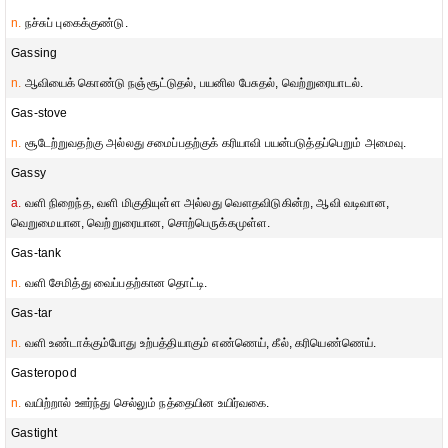
n.
நச்சுப் புகைக்குண்டு.
Gassing
n.
ஆவியைக் கொண்டு நஞ்சூட்டுதல், பயனில பேசுதல், வெற்றுரையாடல்.
Gas-stove
n.
சூடேற்றுவதற்கு அல்லது சமைப்பதற்குக் கரியாவி பயன்படுத்தப்பெறும் அமைவு.
Gassy
a.
வளி நிறைந்த, வளி மிகுதியுள்ள அல்லது வௌதவிடுகின்ற, ஆவி வடிவான,
வெறுமையான, வெற்றுரையான, சொற்பெருக்கமுள்ள.
Gas-tank
n.
வளி சேமித்து வைப்பதற்கான தொட்டி.
Gas-tar
n.
வளி உண்டாக்கும்போது உற்பத்தியாகும் எண்ணெய், கீல், கரியெண்ணெய்.
Gasteropod
n.
வயிற்றால் ஊர்ந்து செல்லும் நத்தையின உயிர்வகை.
Gastight