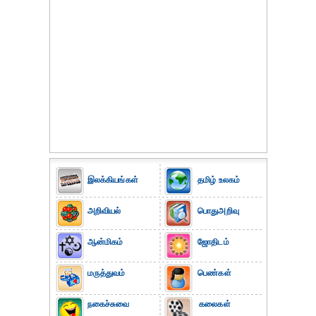
இலக்கியங்கள்
தமிழ் உலகம்
அறிவியல்
பொதுஅறிவு
ஆன்மிகம்
ஜோதிடம்
மருத்துவம்
பெண்கள்
நகைச்சுவை
கலைகள்