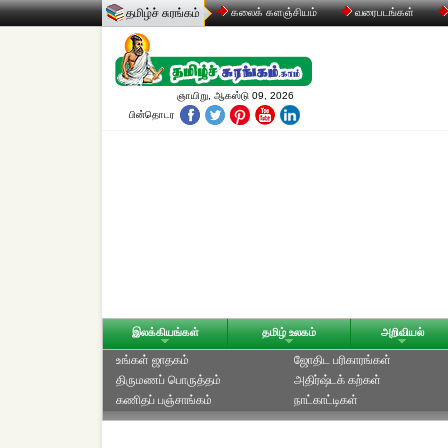
தமிழ்ச் சுரங்கம்
கலைக் களஞ்சியம்
வரைபடங்கள்
ஞாயிறு, ஆகஸ்டு 09, 2026
பின்தொடர
இலக்கியங்கள்
தமிழ் உலகம்
அறிவியல்
உங்கள் ஜாதகம்
ஜோதிட ப‌ரிகார‌ங்க‌ள்
திருமணப் பொருத்தம்
அதிர்ஷ்டக் கற்கள்
கணிதப் பஞ்சாங்கம்
நாட்காட்டிகள்