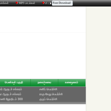
Font Download
தகங்கள்
MP3 பாடல்கள்
மின்னஞ்சல்
திரட்டி
உரையாடல்
பெண்கள் பகுதி
நகைச்சுவை
கலையுலகம்
ாமர் ஆரூடச் சக்கரம்
சனிப் பெயர்ச்சி
ீதா ஆரூடச் சக்கரம்
ராகு-கேது பெயர்ச்சி
்பாணி ஜோதிடம் 300
குருப் பெயர்ச்சி