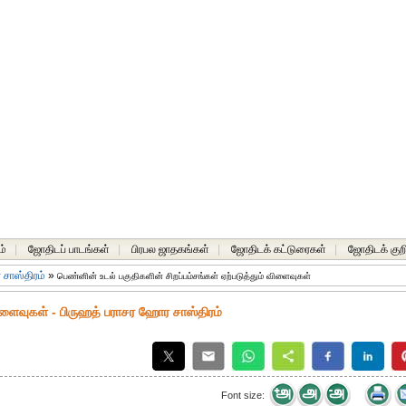
ம்
|
ஜோதிடப் பாடங்கள்
|
பிரபல ஜாதகங்கள்
|
ஜோதிடக் கட்டுரைகள்
|
ஜோதிடக் குறி
சாஸ்திரம்
»
பெண்னின் உடல் பகுதிகளின் சிறப்பம்சங்கள் ஏற்படுத்தும் விளைவுகள்
விளைவுகள் - பிருஹத் பராசர ஹோர சாஸ்திரம்
Font size: