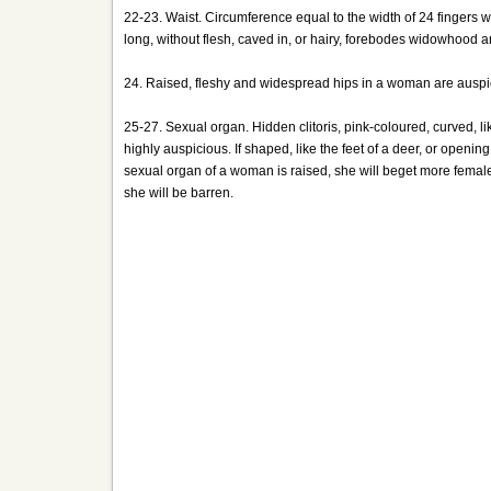
22-23. Waist. Circumference equal to the width of 24 fingers wit
long, without flesh, caved in, or hairy, forebodes widowhood a
24. Raised, fleshy and widespread hips in a woman are auspicio
25-27. Sexual organ. Hidden clitoris, pink-coloured, curved, like
highly auspicious. If shaped, like the feet of a deer, or opening o
sexual organ of a woman is raised, she will beget more female c
she will be barren.