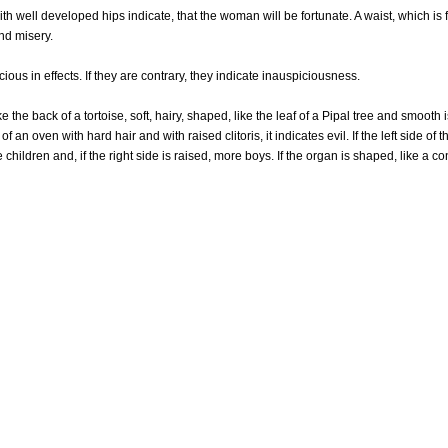
h well developed hips indicate, that the woman will be fortunate. A waist, which is f
nd misery.
us in effects. If they are contrary, they indicate inauspiciousness.
 the back of a tortoise, soft, hairy, shaped, like the leaf of a Pipal tree and smooth i
f an oven with hard hair and with raised clitoris, it indicates evil. If the left side of t
hildren and, if the right side is raised, more boys. If the organ is shaped, like a co