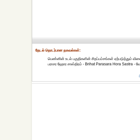
தேட‌ல் தொட‌ர்பான தகவ‌ல்க‌ள்:
பெண்னின் உடல் பகுதிகளின் சிறப்பம்சங்கள் ஏற்படுத்தும் வி
பராசர ஹோர சாஸ்திரம் - Brihat Parasara Hora Sastra - வே