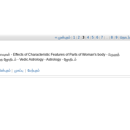
‹‹ முன்புறம்
1
2
3
4
5
6
7
8
9
தொடர்ச
|
|
|
|
|
|
|
| ... |
|
|
ளைவுகள் - Effects of Characteristic Features of Parts of Woman's body - பிருஹத்
த ஜோதிடம் - Vedic Astrology - Astrology - ஜோதிடம்
பின்புறம்
|
முகப்பு
|
மேற்புறம்