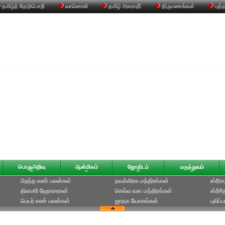
தமிழ்த் தேடுபொறி
வானொலி
தமிழ் அகராதி்
திருமணங்கள்
புத்
பொதுஅறிவு
ஆன்மிகம்
ஜோதிடம்
மருத்துவம்
பிறந்த எண் பலன்கள்
நவக்கிரக மந்திரங்கள்
ஸ்ரீர
தினசரி ஹோரைகள்
செல்வ வள மந்திரங்கள்
ஸ்ரீச
பெயர் எண் பலன்கள்
ஜாதக யோகங்கள்
புலிப