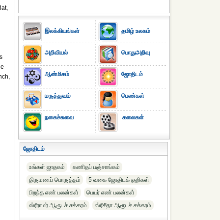
lat,
இலக்கியங்கள்
தமிழ் உலகம்
அறிவியல்
பொதுஅறிவு
s
he
ஆன்மிகம்
ஜோதிடம்
nch,
மருத்துவம்
பெண்கள்
நகைச்சுவை
கலைகள்
ஜோதிடம்
உங்கள் ஜாதகம்
கணிதப் பஞ்சாங்கம்
திருமணப் பொருத்தம்
5 வகை ஜோதிடக் குறிகள்
பிறந்த எண் பலன்கள்
பெயர் எண் பலன்கள்
ஸ்ரீராமர் ஆரூடச் சக்கரம்
ஸ்ரீசீதா ஆரூடச் சக்கரம்