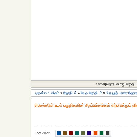
மகா அவதார பாபாஜி ஜோதிட
முதன்மை பக்கம்
»
ஜோதிடம்
»
வேத ஜோதிடம்
»
பிருஹத் பராசர ஹோர 
பெண்னின் உடல் பகுதிகளின் சிறப்பம்சங்கள் ஏற்படுத்தும் 
Font color: