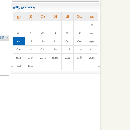
தமிழ் நாள்காட்டி
ஞா
தி்
செ
அ
வி
வெ
கா
௧
௨
௩
௪
௫
௬
௭
௮
்சி ››
௯
௰
௰௧
௰௨
௰௩
௰௪
௰௫
௰௬
௰௭
௰௮
௰௯
௨௰
௨௧
௨௨
௨௩
௨௪
௨௫
௨௬
௨௭
௨௮
௨௯
௩௰
௩௧