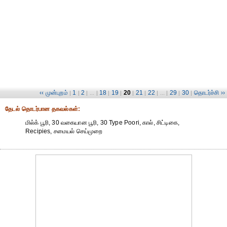
‹‹ முன்புறம்
1
2
18
19
20
21
22
29
30
தொடர்ச்சி ››
|
|
| ... |
|
|
|
|
| ... |
|
|
தேட‌ல் தொட‌ர்பான தகவ‌ல்க‌ள்:
மில்க் பூரி, 30 வகையான பூரி, 30 Type Poori, கால், சிட்டிகை,
Recipies, சமையல் செய்முறை