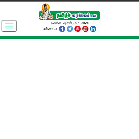
இலக்கியங்கள்
வெள்ளி, ஆகஸ்டு 07, 2026
பின்தொடர
தமிழ் உலகம்
அறிவியல்
பொதுஅறிவு
ஆன்மிகம்
ஜோதிடம்
மருத்துவம்
பெண்கள் பகுதி
நகைச்சுவை
கலையுலகம்