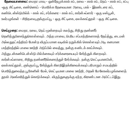
தேவையானவை:
மைதா மாவு - ஒன்றேமுக்கால் கப், ரவை - கால் கப், நெய் - கால் கப், உப்பு
-ஒரு சிட்டிகை, எண்ணெய் - பொரிக்க தேவையான அளவு, பால் - இரண்டரை கப்,
கண்டென்ஸ்டுமில்க் - கால் கப், சர்க்கரை - கால் கப், கார்ன்ஃப்ளார் - ஒரு டீஸ்பூன்,
உலர்பழங்கள் - சிறிதளவு,குங்குமப்பூ - ஒரு சிட்டிகை, ஏலக்காய்தூள் - ஒரு சிட்டிகை.
செய்முறை:
மைதா, ரவை, நெய் மூன்றையும் கலந்து, சிறிது தண்ணீர்
தெளித்துபிசைந்துகொள்ளவும். அந்த மாவை, பெரிய சப்பாத்திகளாகத் தேய்த்து, டைமன்
அல்லதுநட்சத்திரம் போன்ற விருப்பமான வடிவில் நறுக்கிக் கொள்ளவும்.அடி கனமான
பாத்திரத்தில் பாலை ஊற்றி அடுப்பில் வைத்து, நன்கு சுண்டக் காய்ச்சவும்.
அத்துடன்கண்டென்ஸ்டு மில்க்கையும் சர்க்கரையையும் சேர்த்துக் கிளறவும்.
கார்ன்ஃப்ளாரை, சிறிது தண்ணீரில்கரைத்துச் சேர்க்கவும். நன்கு கெட்டியானபின்,
ஏலக்காய்தூள், குங்குமப்பூ சேர்த்துக் கிளறிஇறக்கிவைக்கவும்.பரிமாறும் சமயத்தில்
பொரித்துவைத்த பூரிகளின் மேல், கெட்டியான பாலை ஊற்றி, அதன் மேலேஉலர்பழங்களைத்
தூவி அலங்கரித்துக் கொடுக்கவும். விருந்துகளுக்கு ஏற்ற, கிராண்டான அயிட்டம்இது.