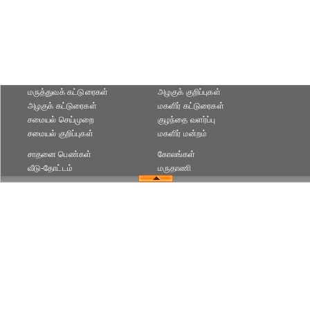
மருத்துவக் கட்டுரைகள்
அழகுக் குறிப்புகள்
அழகுக் கட்டுரைகள்
மகளிர் கட்டுரைகள்
சமையல் செய்முறை
குழந்தை வளர்ப்பு
சமையல் குறிப்புகள்
மகளிர் மன்றம்
சாதனை பெண்கள்
கோலங்கள்
வீடு-தோட்டம்
மருதாணி