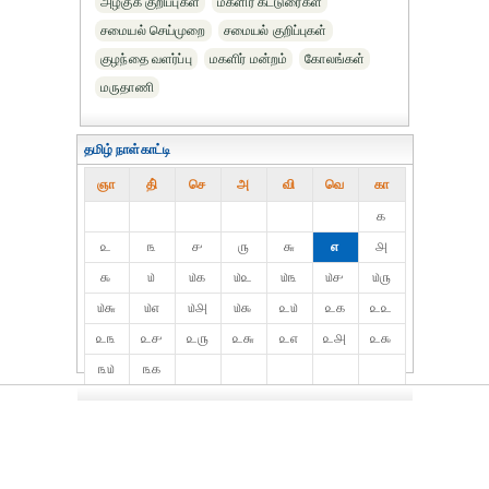
அழகுக் குறிப்புகள்
மகளிர் கட்டுரைகள்
சமையல் செய்முறை
சமையல் குறிப்புகள்
குழந்தை வளர்ப்பு
மகளிர் மன்றம்
கோலங்கள்
மருதாணி
தமிழ் நாள்காட்டி
ஞா
தி்
செ
அ
வி
வெ
கா
௧
௨
௩
௪
௫
௬
௭
௮
௯
௰
௰௧
௰௨
௰௩
௰௪
௰௫
௰௬
௰௭
௰௮
௰௯
௨௰
௨௧
௨௨
௨௩
௨௪
௨௫
௨௬
௨௭
௨௮
௨௯
௩௰
௩௧