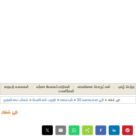
தையற் கலைகள்
|
வர்ண வேலைப்பாடுகள்
|
கைவினை பொருட்கள்
|
புகழ் பெற்ற
மகளிர்கள்
முதன்மை பக்கம்
»
பெண்கள் பகுதி
»
சமையல்
»
30 வகையான பூரி
»
மில்க் பூரி
மில்க் பூரி