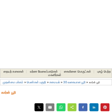
தையற் கலைகள்
|
வர்ண வேலைப்பாடுகள்
|
கைவினை பொருட்கள்
|
புகழ் பெற்ற
மகளிர்கள்
முதன்மை பக்கம்
»
பெண்கள் பகுதி
»
சமையல்
»
30 வகையான பூரி
»
கார்ன் பூரி
கார்ன் பூரி