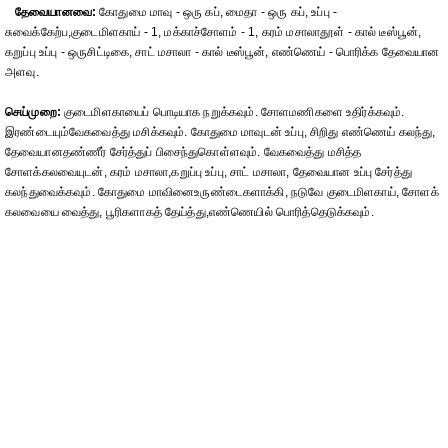
தேவையானவை:
கோதுமை மாவு - ஒரு கப், மைதா - ஒரு கப், உப்பு -
சுவைக்கேற்ப,குடைமிளகாய் - 1, மக்காச்சோளம் - 1, கரம் மசாலாதூள் - கால் டீஸ்பூன்,
கறுப்பு உப்பு - ஒருசிட்டிகை, சாட் மசாலா - கால் டீஸ்பூன், எண்ணெய் - பொரிக்க தேவையான
அளவு.
செய்முறை:
குடைமிளகாயைப் பொடியாக நறுக்கவும். சோளமணிகளை உதிர்க்கவும்.
இரண்டையும்வேகவைத்து மசிக்கவும். கோதுமை மாவுடன் உப்பு, சிறிது எண்ணெய் கலந்து,
தேவையானதண்ணீர் சேர்த்துப் பிசைந்துகொள்ளவும். வேகவைத்து மசித்த
சோளக்கலவையுடன், கரம் மசாலா,கறுப்பு உப்பு, சாட் மசாலா, தேவையான உப்பு சேர்த்து
கலந்துவைக்கவும். கோதுமை மாவினைஉருண்டைகளாக்கி, நடுவே குடைமிளகாய், சோளக்
கலவையை வைத்து, பூரிகளாகத் தேய்த்து,எண்ணெயில் பொரித்தெடுக்கவும்.