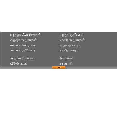
மருத்துவக் கட்டுரைகள்
அழகுக் குறிப்புகள்
அழகுக் கட்டுரைகள்
மகளிர் கட்டுரைகள்
சமையல் செய்முறை
குழந்தை வளர்ப்பு
சமையல் குறிப்புகள்
மகளிர் மன்றம்
சாதனை பெண்கள்
கோலங்கள்
வீடு-தோட்டம்
மருதாணி