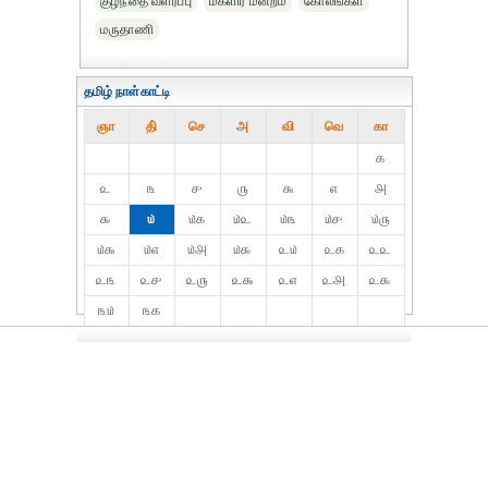
குழந்தை வளர்ப்பு
மகளிர் மன்றம்
கோலங்கள்
மருதாணி
தமிழ் நாள்காட்டி
ஞா
தி்
செ
அ
வி
வெ
கா
௧
௨
௩
௪
௫
௬
௭
௮
௯
௰
௰௧
௰௨
௰௩
௰௪
௰௫
௰௬
௰௭
௰௮
௰௯
௨௰
௨௧
௨௨
௨௩
௨௪
௨௫
௨௬
௨௭
௨௮
௨௯
௩௰
௩௧