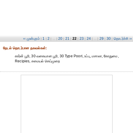
‹‹ முன்புறம்
1
2
20
21
22
23
24
29
30
தொடர்ச்சி ››
|
|
| ... |
|
|
|
|
| ... |
|
|
தேட‌ல் தொட‌ர்பான தகவ‌ல்க‌ள்:
கார்ன் பூரி, 30 வகையான பூரி, 30 Type Poori, உப்பு, மசாலா, கோதுமை,
Recipies, சமையல் செய்முறை