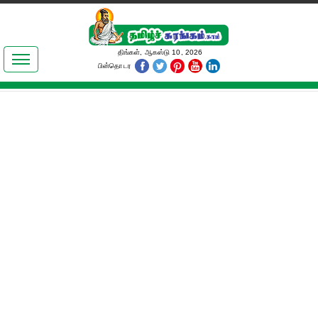
இலக்கியங்கள்
திங்கள், ஆகஸ்டு 10, 2026
பின்தொடர
தமிழ் உலகம்
அறிவியல்
பொதுஅறிவு
ஆன்மிகம்
ஜோதிடம்
மருத்துவம்
பெண்கள் பகுதி
நகைச்சுவை
கலையுலகம்