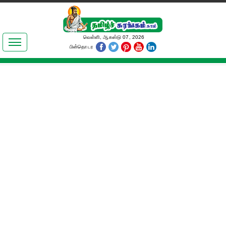
இலக்கியங்கள்
வெள்ளி, ஆகஸ்டு 07, 2026
பின்தொடர
தமிழ் உலகம்
அறிவியல்
பொதுஅறிவு
ஆன்மிகம்
ஜோதிடம்
மருத்துவம்
பெண்கள் பகுதி
நகைச்சுவை
கலையுலகம்