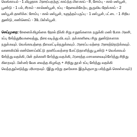
வெங்காயம் - 1.விழுதாக அரைப்பதற்கு: காய்ந்த மிளகாய் - 8, சோம்பு - கால் டீஸ்பூன்,
பூண்டு - 1 பல், சீரகம் - கால்டீஸ்பூன், உப்பு - தேவைக்கேற்ப, துருவிய தேங்காய் - 2
டீஸ்பூன்.தாளிக்க: சோம்பு - கால் டீஸ்பூன், உளுத்தம்பருப்பு - 1 டீஸ்பூன், பட்டை - 1 சிறிய
துண்டு, எண்ணெய் - 3டேபிள்ஸ்பூன்.
செய்முறை:
சேனைக்கிழங்கை தோல் நீக்கி சிறு சதுரங்களாக நறுக்கி மண் போக அலசி,
உப்பு சேர்த்துவேகவைத்து, நீரை வடித்து விடவும். தக்காளியை சிறு துண்டுகளாக
நறுக்கவும். வெங்காயத்தை நீளவாட்டில்நறுக்கவும். அரைப்ப வற்றை அரைத்தெடுக்கவும்.
வாணலியில் எண்ணெய்விட்டு தாளிப்பவற்றை போட்டுதாளித்து பூண்டு + வெங்காயம்
சேர்த்து வதக்கி, பின் தக்காளி சேர்த்து வதக்கி, அரைத்த மசாலாவையும்சேர்த்து சிறிது
கிளறவும். பின்னர் வேக வைத்த கிழங்கு + சிறிது தூள் உப்பு சேர்த்து வதக்கி
வெந்ததும்எடுத்து பரிமாறவும். (இது சற்று தளர்வாக இருக்குமாறு பார்த்துக் கொள்ளவும்)