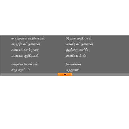
மருத்துவக் கட்டுரைகள்
அழகுக் குறிப்புகள்
அழகுக் கட்டுரைகள்
மகளிர் கட்டுரைகள்
சமையல் செய்முறை
குழந்தை வளர்ப்பு
சமையல் குறிப்புகள்
மகளிர் மன்றம்
சாதனை பெண்கள்
கோலங்கள்
வீடு-தோட்டம்
மருதாணி