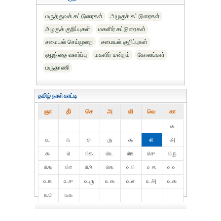
மருத்துவக் கட்டுரைகள்
அழகுக் கட்டுரைகள்
அழகுக் குறிப்புகள்
மகளிர் கட்டுரைகள்
சமையல் செய்முறை
சமையல் குறிப்புகள்
குழந்தை வளர்ப்பு
மகளிர் மன்றம்
கோலங்கள்
மருதாணி
தமிழ் நாள்காட்டி
ஞா
தி்
செ
அ
வி
வெ
கா
௧
௨
௩
௪
௫
௬
௭
௮
௯
௰
௰௧
௰௨
௰௩
௰௪
௰௫
௰௬
௰௭
௰௮
௰௯
௨௰
௨௧
௨௨
௨௩
௨௪
௨௫
௨௬
௨௭
௨௮
௨௯
௩௰
௩௧