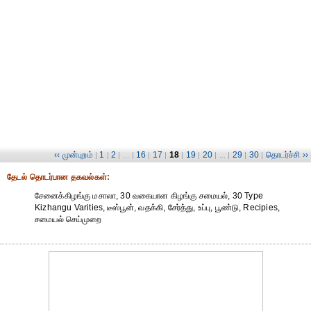
‹‹ முன்புறம்
1
2
16
17
18
19
20
29
30
தொடர்ச்சி ››
|
|
| ... |
|
|
|
|
| ... |
|
|
தேட‌ல் தொட‌ர்பான தகவ‌ல்க‌ள்:
சேனைக்கிழங்கு மசாலா, 30 வகையான கிழங்கு சமையல், 30 Type
Kizhangu Varities, டீஸ்பூன், வதக்கி, சேர்த்து, உப்பு, பூண்டு, Recipies,
சமையல் செய்முறை