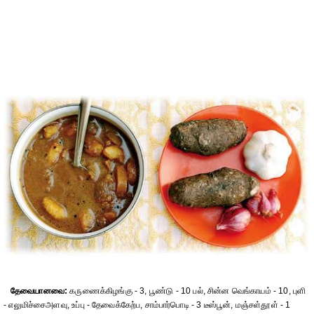
தேவையானவை:
கருணைக்கிழங்கு - 3, பூண்டு - 10 பல், சின்ன வெங்காயம் - 10, புளி
- எலுமிச்சைஅளவு, உப்பு - தேவைக்கேற்ப, சாம்பார்பொடி - 3 டீஸ்பூன், மஞ்சள்தூள் - 1