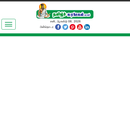
இலக்கியங்கள்
சனி, ஆகஸ்டு 08, 2026
பின்தொடர
தமிழ் உலகம்
அறிவியல்
பொதுஅறிவு
ஆன்மிகம்
ஜோதிடம்
மருத்துவம்
பெண்கள் பகுதி
நகைச்சுவை
கலையுலகம்