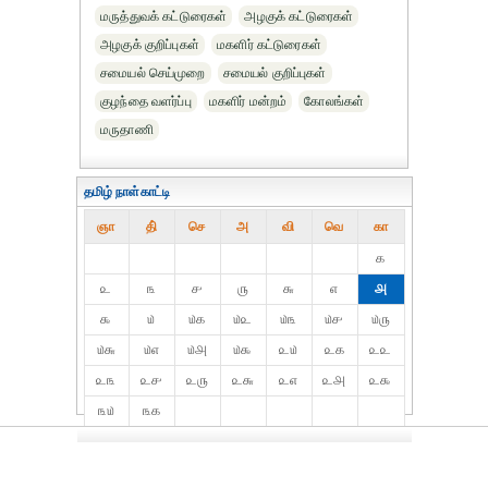
மருத்துவக் கட்டுரைகள்
அழகுக் கட்டுரைகள்
அழகுக் குறிப்புகள்
மகளிர் கட்டுரைகள்
சமையல் செய்முறை
சமையல் குறிப்புகள்
குழந்தை வளர்ப்பு
மகளிர் மன்றம்
கோலங்கள்
மருதாணி
தமிழ் நாள்காட்டி
ஞா
தி்
செ
அ
வி
வெ
கா
௧
௨
௩
௪
௫
௬
௭
௮
௯
௰
௰௧
௰௨
௰௩
௰௪
௰௫
௰௬
௰௭
௰௮
௰௯
௨௰
௨௧
௨௨
௨௩
௨௪
௨௫
௨௬
௨௭
௨௮
௨௯
௩௰
௩௧