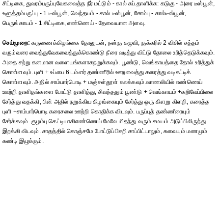
சிட்டிகை, துவரம்பருப்புவேகவைத்த நீர் மட்டும் - கால் கப்.தாளிக்க: கடுகு - அரை டீஸ்பூன்,
உளுத்தம்பருப்பு - 1 டீஸ்பூன், வெந்தயம் - கால் டீஸ்பூன், சோம்பு - கால்டீஸ்பூன்,
பெருங்காயம் - 1 சிட்டிகை, எண்ணெய் - தேவையான அளவு.
செய்முறை:
கருணைக்கிழங்கை தோலுடன், நன்கு கழுவி, குக்கரில் 2 விசில் சத்தம்
வரும்வரை வைத்துவேகவைத்துக்கொண்டு நீரை வடித்து விட்டு தோலை உரித்தெடுக்கவும்.
அதை சற்று கனமான வளையங்களாகநறுக்கவும். பூண்டு, வெங்காயத்தை தோல் உரித்துக்
கொள்ளவும். புளி + உப்பை 6 டம்ளர் தண்ணீரில் ஊறவைத்து கரைத்து வடிகட்டிக்
கொள்ளவும். அதில் சாம்பார்பொடி + மஞ்சள்தூள் கலக்கவும்.வாணலியில் எண்ணெய்
ஊற்றி தாளிதங்களை போட்டு தாளித்து, சிவந்ததும் பூண்டு + வெங்காயம் +கறிவேப்பிலை
சேர்த்து வதக்கி, பின் அதில் நறுக்கிய கிழங்கையும் சேர்த்து ஒரு கிளறு கிளறி, கரைத்த
புளி +சாம்பார்பொடி கரைசலை ஊற்றி கொதிக்க விடவும். பருப்புத் தண்ணீரையும்
சேர்க்கவும். குழம்பு கெட்டியாகிஎண்ணெய் மேலே மிதந்து வரும் சமயம் அடுப்பிலிருந்து
இறக்கி விடவும். சாதத்தில் கொஞ்சமே போட்டுப்பிசறி சாப்பிட்டாலும், சுவையும் மணமும்
சுண்டி இழுக்கும்.