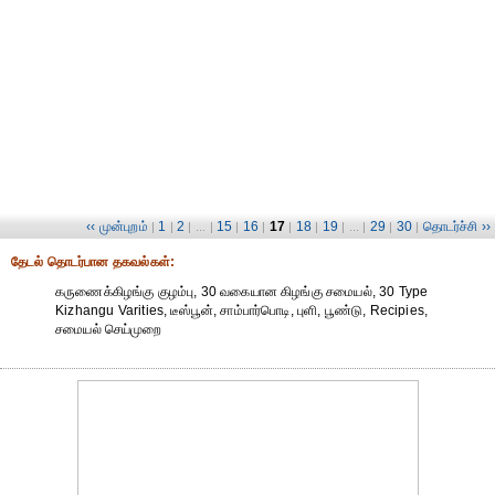
‹‹ முன்புறம்
1
2
15
16
17
18
19
29
30
தொடர்ச்சி ››
|
|
| ... |
|
|
|
|
| ... |
|
|
தேட‌ல் தொட‌ர்பான தகவ‌ல்க‌ள்:
கருணைக்கிழங்கு குழம்பு, 30 வகையான கிழங்கு சமையல், 30 Type
Kizhangu Varities, டீஸ்பூன், சாம்பார்பொடி, புளி, பூண்டு, Recipies,
சமையல் செய்முறை