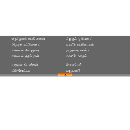
மருத்துவக் கட்டுரைகள்
அழகுக் குறிப்புகள்
அழகுக் கட்டுரைகள்
மகளிர் கட்டுரைகள்
சமையல் செய்முறை
குழந்தை வளர்ப்பு
சமையல் குறிப்புகள்
மகளிர் மன்றம்
சாதனை பெண்கள்
கோலங்கள்
வீடு-தோட்டம்
மருதாணி