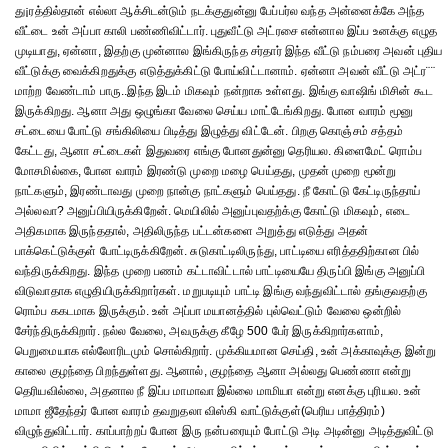
து¡ரத்தில்தான் எல்லா ஆக்சிடன்டும் நடக்குதுன்னு பேப்பர்ல வந்த அன்னைக்கே அந்த
வீட்டை உன் அப்பா காலி பண்ணிவிட்டார். புதுவீட்டு அட்ரசை என்னால இப்ப உனக்கு எழுத
முடியாது, ஏன்னா, இதற்கு முன்னால இங்கிருந்த சர்தார் இந்த வீட்டு நம்பரை அவன் புதிய
வீட்டுக்கு வைக்கிறதுக்கு எடுத்துக்கிட்டு போய்விட்டானாம். ஏன்னா அவன் வீட்டு அட்ர¨¨
மாற்ற வேண்டாம் பாரு..இந்த இடம் மிகவும் நன்றாக உள்ளது. இங்கு வாஷிங் மிசின் கூட
இருக்கிறது. ஆனா அது ஒழுங்கா வேலை செய்ய மாட்டேங்கிறது. போன வாரம் மூனு
சட்டையை போட்டு சங்கிலியை பிடித்து இழுத்து விட்டேன். பிறகு கொஞ்சம் சத்தம்
கேட்டது, ஆனா சட்டைகள் இதுவரை எங்கு போனதுன்னு தெரியல. கிளைமேட் ரொம்ப
மோசமில்கை, போன வாரம் இரண்டு முறை மழை பெய்தது, முதன் முறை மூன்று
நாட்களும், இரண்டாவது முறை நான்கு நாட்களும் பெய்தது. நீ கோட்டு கேட்டிருந்தாய்
அல்லவா? அனுப்பியிருக்கிறேன். மெயிலில் அனுப்புவதற்க்கு கோட்டு மிகவும், எடை
அதிகமாக இருந்ததால், அதிலிருந்த பட்டன்களை அறுத்து எடுத்து அதன்
பாக்கெட்டுக்குள் போட்டிருக்கிறேன். சுடுகாட்டிலிருந்து, பாட்டியை எரித்ததிற்கான பில்
வந்திருக்கிறது. இந்த முறை பணம் கட்டாவிட்டால் பாட்டியையே திருப்பி இங்கு அனுப்பி
விடுவாதாக எழுதியிருக்கிறார்கள். மறுபடியும் பாட்டி இங்கு வந்துவிட்டால் தங்குவதற்கு
ரொம்ப ககடமாக இருக்கும். உன் அப்பா மயானத்தில் புல்வெட்டும் வேலை ஒன்றில்
சேர்ந்திருக்கிறார். நல்ல வேலை, அவருக்கு கீழே 500 பேர் இருக்கிறார்களாம்,
பெறுமையாக எல்லோரிடமும் சொல்கிறார். முக்கியமான செய்தி, உன் அக்காவுக்கு இன்று
காலை குழந்தை பிறந்துள்ளது. ஆனால், குழந்தை ஆனா அல்லது பெண்ணா என்று
தெரியவில்லை, அதனால நீ இப்ப மாமாவா இல்லை மாமியா என்று எனக்கு புரியல. உன்
மாமா ஜீதேந்தர் போன வாரம் தவறுதலா விஸ்கி வாட்டுக்குள்(பெரிய பாத்திரம்)
விழுந்துவிட்டார். காப்பாற்றப் போன இரு நன்பரையும் போட்டு அடி அடின்னு அடித்துவிட்டு