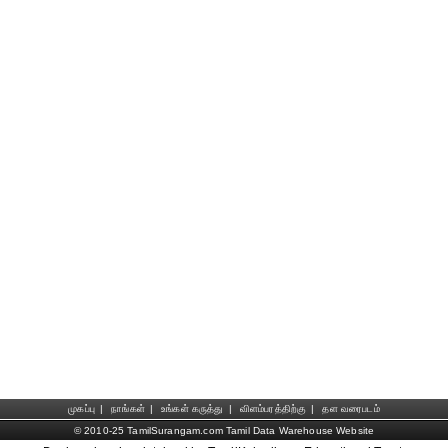
முகப்பு
|
நாங்கள்
|
உங்கள் கருத்து
|
விளம்பரத்திற்கு
|
தள வரைபடம்
© 2010-25 TamilSurangam.com Tamil Data Warehouse Website