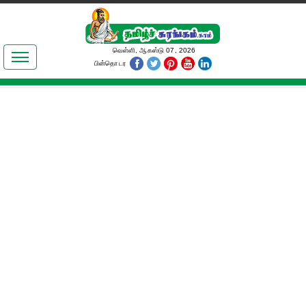
இலக்கியங்கள்
வெள்ளி, ஆகஸ்டு 07, 2026
பின்தொடர
தமிழ் உலகம்
அறிவியல்
பொதுஅறிவு
ஆன்மிகம்
ஜோதிடம்
மருத்துவம்
பெண்கள் பகுதி
நகைச்சுவை
கலையுலகம்