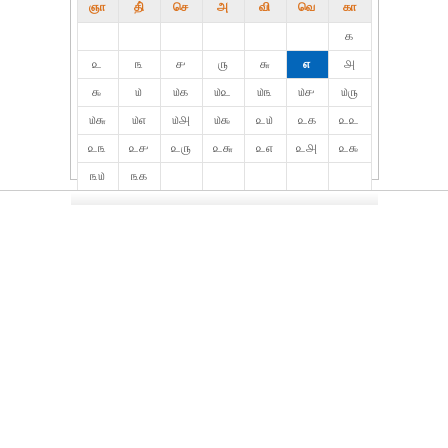
ஞா
தி்
செ
அ
வி
வெ
கா
௧
௨
௩
௪
௫
௬
௭
௮
௯
௰
௰௧
௰௨
௰௩
௰௪
௰௫
௰௬
௰௭
௰௮
௰௯
௨௰
௨௧
௨௨
௨௩
௨௪
௨௫
௨௬
௨௭
௨௮
௨௯
௩௰
௩௧