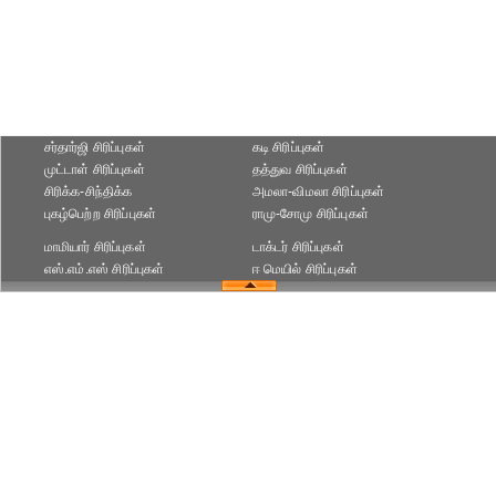
சர்தார்ஜி சிரிப்புகள்
கடி சிரிப்புகள்
முட்டாள் சிரிப்புகள்
தத்துவ சிரிப்புகள்
சிரிக்க-சிந்திக்க
அமலா-விமலா சிரிப்புகள்
புகழ்பெற்ற சிரிப்புகள்
ராமு-சோமு சிரிப்புகள்
மாமியார் சிரிப்புகள்
டாக்டர் சிரிப்புகள்
எஸ்.எம்.எஸ் சிரிப்புகள்
ஈ மெயில் சிரிப்புகள்