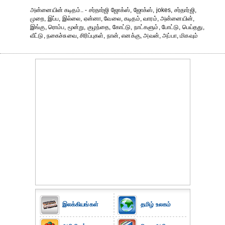
அன்னையின் கடிதம்.. - சர்தார்ஜி ஜோக்ஸ், ஜோக்ஸ், jokes, சர்தார்ஜி,
முறை, இப்ப, இல்லை, ஏன்னா, வேலை, கடிதம், வாரம், அன்னையின்,
இங்கு, ரொம்ப, மூன்று, குழந்தை, கோட்டு, நாட்களும், போட்டு, பெய்தது,
வீட்டு, நகைச்சுவை, சிரிப்புகள், நான், எனக்கு, அவன், அப்பா, மிகவும்
இலக்கியங்கள்
தமிழ் உலகம்