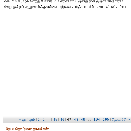
கடைசியில் மூழ்கி செத்து போனார், அவரை எரிச்சப்ப மூன்று நாள் முழுசா எரிஞ்சாராம்.
வேறு ஒன்றும் எழுதுவதற்க்கு இல்லை. மற்றவை அடுத்த மடலில்..அன்புடன் உன் அம்மா..
‹‹ முன்புறம்
1
2
45
46
47
48
49
194
195
தொடர்ச்சி ››
|
|
| ... |
|
|
|
|
| ... |
|
|
தேட‌ல் தொட‌ர்பான தகவ‌ல்க‌ள்: