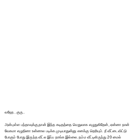
வஹே.. குரு..
அன்புள்ள பந்தாவுக்கு,நான் இந்த கடிதத்தை மெதுவாக எழுதுகிறேன், ஏன்னா நான்
வேகமா எழுதினா உன்னால படிக்க முடியாதுன்னு எனக்கு தெரியும். நீ வீட்டைவிட்டு
போகும் போது இருந்த வீட்ல இப்ப நாங்க இல்லை. நம்ம வீட்டிலிருந்து 20 மைல்