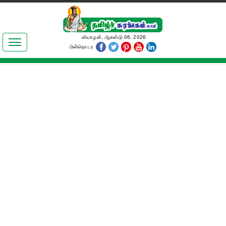
இலக்கியங்கள்
வியாழன், ஆகஸ்டு 06, 2026
பின்தொடர
தமிழ் உலகம்
அறிவியல்
பொதுஅறிவு
ஆன்மிகம்
ஜோதிடம்
மருத்துவம்
பெண்கள் பகுதி
நகைச்சுவை
கலையுலகம்