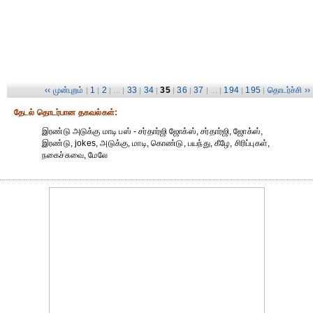
‹‹ முன்புறம்
1
2
33
34
35
36
37
194
195
தொடர்ச்சி ››
|
|
| ... |
|
|
|
|
| ... |
|
|
தேட‌ல் தொட‌ர்பான தகவ‌ல்க‌ள்:
இரண்டு அடுக்கு மாடி பஸ் - சர்தார்ஜி ஜோக்ஸ், சர்தார்ஜி, ஜோக்ஸ்,
இரண்டு, jokes, அடுக்கு, மாடி, கொண்டு, பயந்து, கீழே, சிரிப்புகள்,
நகைச்சுவை, மேலே