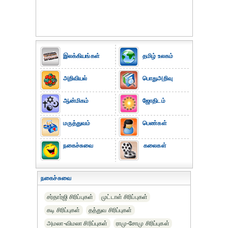
இலக்கியங்கள்
தமிழ் உலகம்
அறிவியல்
பொதுஅறிவு
ஆன்மிகம்
ஜோதிடம்
மருத்துவம்
பெண்கள்
நகைச்சுவை
கலைகள்
நகைச்சுவை
சர்தார்ஜி சிரிப்புகள்
முட்டாள் சிரிப்புகள்
கடி சிரிப்புகள்
தத்துவ சிரிப்புகள்
அமலா-விமலா சிரிப்புகள்
ராமு-சோமு சிரிப்புகள்