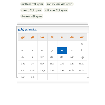
மாமியார் சிரிப்புகள்
எஸ்.எம்.எஸ் சிரிப்புகள்
டாக்டர் சிரிப்புகள்
ஈ மெயில் சிரிப்புகள்
அசைவ சிரிப்புகள்
தமிழ் நாள்காட்டி
ஞா
தி்
செ
அ
வி
வெ
கா
௧
௨
௩
௪
௫
௬
௭
௮
௯
௰
௰௧
௰௨
௰௩
௰௪
௰௫
௰௬
௰௭
௰௮
௰௯
௨௰
௨௧
௨௨
௨௩
௨௪
௨௫
௨௬
௨௭
௨௮
௨௯
௩௰
௩௧