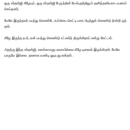
ஒரு சர்தார்ஜி கீழேயும், ஒரு சர்தார்ஜி பேருந்தின் மேல்புறத்திலும் தனித்தனியாக பயணம்
செய்தனர்.
மேலே இருந்தவர் பயந்து கொண்டே கம்பியை கெட்டி யாக பிடித்துக் கொண்டு நின்றி ருந்
தார்.
கீழே இருந்த நபர், ஏன் பயந்து கொண்டு உட்கார்ந் திருக்கிறாய் என்று கேட்டார்.
அதற்கு இந்த சர்தார்ஜி, உனக்காவது பரவாயில்லை கீழே டிரைவர் இருக்கிறார். மேலே
யாருமே இல்லை. தானாக வண்டி ஓடியது என்றார்.