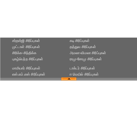
சர்தார்ஜி சிரிப்புகள்
கடி சிரிப்புகள்
முட்டாள் சிரிப்புகள்
தத்துவ சிரிப்புகள்
சிரிக்க-சிந்திக்க
அமலா-விமலா சிரிப்புகள்
புகழ்பெற்ற சிரிப்புகள்
ராமு-சோமு சிரிப்புகள்
மாமியார் சிரிப்புகள்
டாக்டர் சிரிப்புகள்
எஸ்.எம்.எஸ் சிரிப்புகள்
ஈ மெயில் சிரிப்புகள்