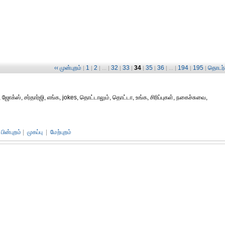
‹‹ முன்புறம்
1
2
32
33
34
35
36
194
195
தொடர்ச
|
|
| ... |
|
|
|
|
| ... |
|
|
, ஜோக்ஸ், சர்தார்ஜி, எங்க, jokes, தொட்டாலும், தொட்டா, உங்க, சிரிப்புகள், நகைச்சுவை,
பின்புறம்
|
முகப்பு
|
மேற்புறம்