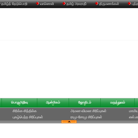
தமிழ்த் தேடுபொறி
வானொலி
தமிழ் அகராதி்
திருமணங்கள்
புத்
பொதுஅறிவு
ஆன்மிகம்
ஜோதிடம்
மருத்துவம்
சிரிக்க-சிந்திக்க
அமலா-விமலா சிரிப்புகள்
மாமியா
புகழ்பெற்ற சிரிப்புகள்
ராமு-சோமு சிரிப்புகள்
எஸ்.எம