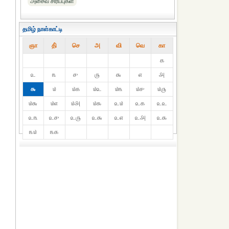
அசைவ சிரிப்புகள்
தமிழ் நாள்காட்டி
ஞா
தி்
செ
அ
வி
வெ
கா
௧
௨
௩
௪
௫
௬
௭
௮
௯
௰
௰௧
௰௨
௰௩
௰௪
௰௫
௰௬
௰௭
௰௮
௰௯
௨௰
௨௧
௨௨
௨௩
௨௪
௨௫
௨௬
௨௭
௨௮
௨௯
௩௰
௩௧