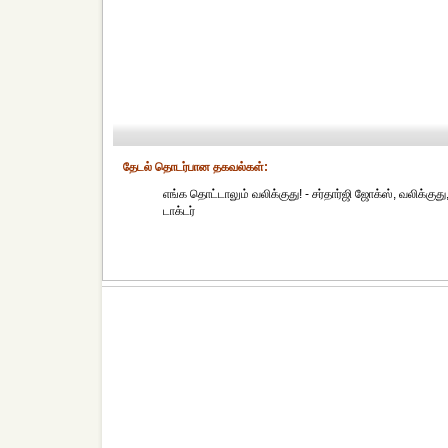
தேட‌ல் தொட‌ர்பான தகவ‌ல்க‌ள்:
எங்க தொட்டாலும் வலிக்குது! - சர்தார்ஜி ஜோக்ஸ், வலிக்குது
டாக்டர்