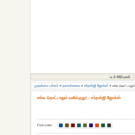
படச் சிரிப்புகள்
|
முதன்மை பக்கம்
»
நகைச்சுவை
»
சர்தார்ஜி ஜோக்ஸ்
»
எங்க தொட்டாலும்
எங்க தொட்டாலும் வலிக்குது! - சர்தார்ஜி ஜோக்ஸ்
Font color: