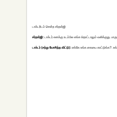
டாக்டரிடம் சென்ற சர்தார்ஜி
சர்தார்ஜி:
டாக்டர் எனக்கு உடம்பில எங்க தொட்டாலும் வலிக்குது. ப
டாக்டர் (சற்று யோசித்த விட்டு):
எங்கே உங்க கையை காட்டுங்க?. உங்க