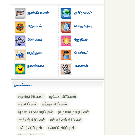
இலக்கியங்கள்
தமிழ் உலகம்
அறிவியல்
பொதுஅறிவு
ஆன்மிகம்
ஜோதிடம்
மருத்துவம்
பெண்கள்
நகைச்சுவை
கலைகள்
நகைச்சுவை
சர்தார்ஜி சிரிப்புகள்
முட்டாள் சிரிப்புகள்
கடி சிரிப்புகள்
தத்துவ சிரிப்புகள்
அமலா-விமலா சிரிப்புகள்
ராமு-சோமு சிரிப்புகள்
மாமியார் சிரிப்புகள்
எஸ்.எம்.எஸ் சிரிப்புகள்
டாக்டர் சிரிப்புகள்
ஈ மெயில் சிரிப்புகள்