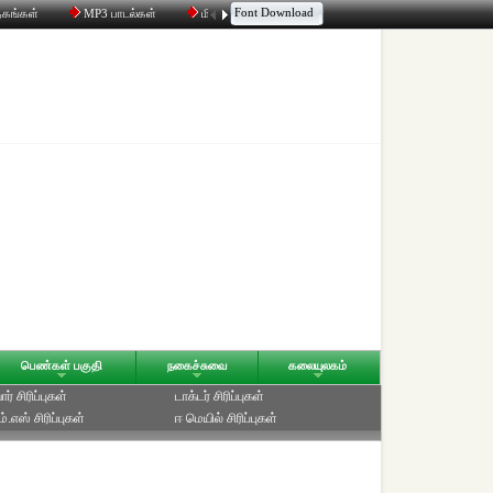
Font Download
தகங்கள்
MP3 பாடல்கள்
மின்னஞ்சல்
திரட்டி
உரையாடல்
பெண்கள் பகுதி
நகைச்சுவை
கலையுலகம்
ர் சிரிப்புகள்
டாக்டர் சிரிப்புகள்
்.எஸ் சிரிப்புகள்
ஈ மெயில் சிரிப்புகள்