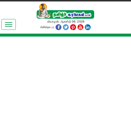
இலக்கியங்கள்
வியாழன், ஆகஸ்டு 06, 2026
பின்தொடர
தமிழ் உலகம்
அறிவியல்
பொதுஅறிவு
ஆன்மிகம்
ஜோதிடம்
மருத்துவம்
பெண்கள் பகுதி
நகைச்சுவை
கலையுலகம்