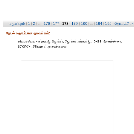
‹‹ முன்புறம்
1
2
176
177
178
179
180
194
195
தொடர்ச்சி ››
|
|
| ... |
|
|
|
|
| ... |
|
|
தேட‌ல் தொட‌ர்பான தகவ‌ல்க‌ள்:
திரைச்சீலை - சர்தார்ஜி ஜோக்ஸ், ஜோக்ஸ், சர்தார்ஜி, jokes, திரைச்சீலை,
strong>, சிரிப்புகள், நகைச்சுவை