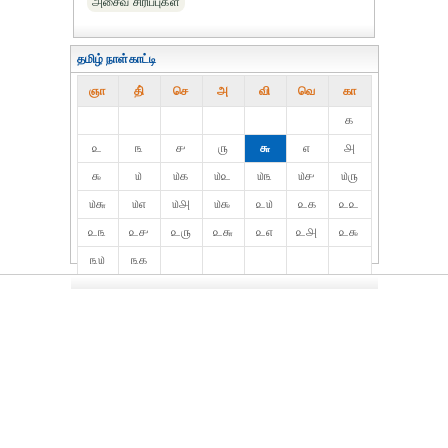
அசைவ சிரிப்புகள்
தமிழ் நாள்காட்டி
ஞா
தி்
செ
அ
வி
வெ
கா
௧
௨
௩
௪
௫
௬
௭
௮
௯
௰
௰௧
௰௨
௰௩
௰௪
௰௫
௰௬
௰௭
௰௮
௰௯
௨௰
௨௧
௨௨
௨௩
௨௪
௨௫
௨௬
௨௭
௨௮
௨௯
௩௰
௩௧