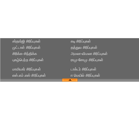
சர்தார்ஜி சிரிப்புகள்
கடி சிரிப்புகள்
முட்டாள் சிரிப்புகள்
தத்துவ சிரிப்புகள்
சிரிக்க-சிந்திக்க
அமலா-விமலா சிரிப்புகள்
புகழ்பெற்ற சிரிப்புகள்
ராமு-சோமு சிரிப்புகள்
மாமியார் சிரிப்புகள்
டாக்டர் சிரிப்புகள்
எஸ்.எம்.எஸ் சிரிப்புகள்
ஈ மெயில் சிரிப்புகள்