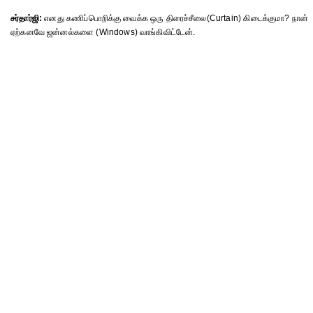
சர்தார்ஜி:
எனது கணிப்பொறிக்கு வைக்க ஒரு திரைச்சீலை(Curtain) கிடைக்குமா? நான்
ஏற்கனவே ஜன்னல்களை (Windows) வாங்கிவிட்டேன்.