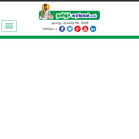
இலக்கியங்கள்
ஞாயிறு, ஆகஸ்டு 09, 2026
பின்தொடர
தமிழ் உலகம்
அறிவியல்
பொதுஅறிவு
ஆன்மிகம்
ஜோதிடம்
மருத்துவம்
பெண்கள் பகுதி
நகைச்சுவை
கலையுலகம்