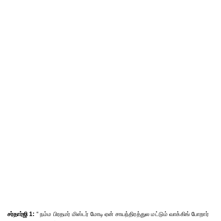
சர்தார்ஜி 1:
“ நம்ம பிரதமர் மிஸ்டர் மோடி ஏன் சாயந்திரத்துல மட்டும் வாக்கிங் போறார்