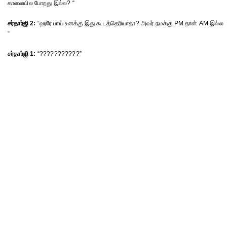
காலையில போறது இல்ல? “
சர்தார்ஜி 2:
“ஹரே பாய் உனக்கு இது கூடத்தெரியாதா? அவர் நமக்கு PM தான் AM இல்ல
“
சர்தார்ஜி 1:
“???????????”