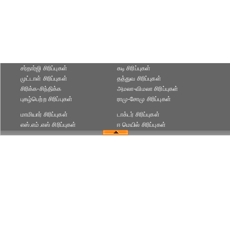
சர்தார்ஜி சிரிப்புகள்
கடி சிரிப்புகள்
முட்டாள் சிரிப்புகள்
தத்துவ சிரிப்புகள்
சிரிக்க-சிந்திக்க
அமலா-விமலா சிரிப்புகள்
புகழ்பெற்ற சிரிப்புகள்
ராமு-சோமு சிரிப்புகள்
மாமியார் சிரிப்புகள்
டாக்டர் சிரிப்புகள்
எஸ்.எம்.எஸ் சிரிப்புகள்
ஈ மெயில் சிரிப்புகள்