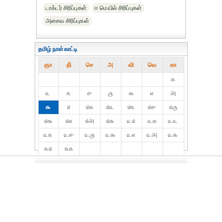
டாக்டர் சிரிப்புகள்
ஈ மெயில் சிரிப்புகள்
அசைவ சிரிப்புகள்
தமிழ் நாள்காட்டி
ஞா
தி்
செ
அ
வி
வெ
கா
௧
௨
௩
௪
௫
௬
௭
௮
௯
௰
௰௧
௰௨
௰௩
௰௪
௰௫
௰௬
௰௭
௰௮
௰௯
௨௰
௨௧
௨௨
௨௩
௨௪
௨௫
௨௬
௨௭
௨௮
௨௯
௩௰
௩௧