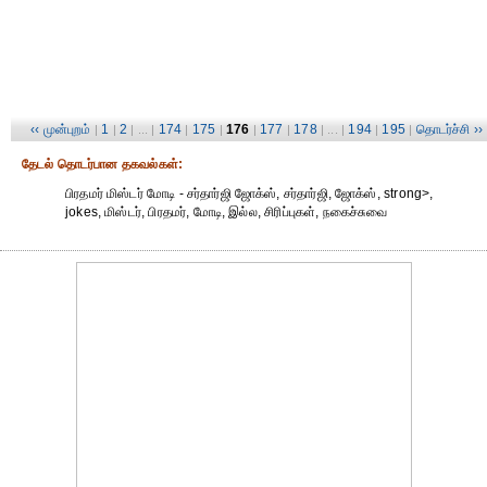
‹‹ முன்புறம்
1
2
174
175
176
177
178
194
195
தொடர்ச்சி ››
|
|
| ... |
|
|
|
|
| ... |
|
|
தேட‌ல் தொட‌ர்பான தகவ‌ல்க‌ள்:
பிரதமர் மிஸ்டர் மோடி - சர்தார்ஜி ஜோக்ஸ், சர்தார்ஜி, ஜோக்ஸ், strong>,
jokes, மிஸ்டர், பிரதமர், மோடி, இல்ல, சிரிப்புகள், நகைச்சுவை