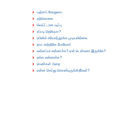
பஞ்சாப் கோதுமை
தற்கொலை
வெய்ட்டான படிப்பு
எப்படி தெரியுமா?
ரயிலில் சரியாத்தூங்க முடியவில்லை.
நாம ராத்திரில போவோம்
என்னப்பா என்னாச்சு? ஏன் டென்சனா இருக்கே?
ஏங்க என்னாச்சு?
பெண்கள் அறை
என்ன செய்து கொண்டிருக்கிறீர்கள்?