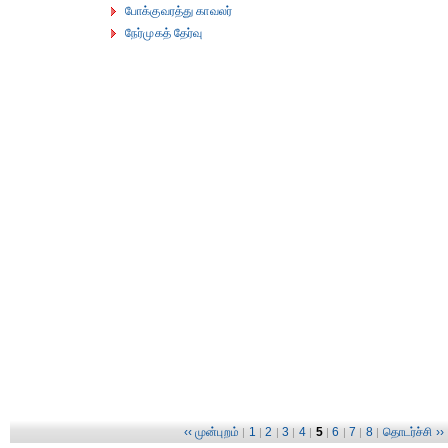
போக்குவரத்து காவலர்
நேர்முகத் தேர்வு
‹‹ முன்புறம்
1
2
3
4
5
6
7
8
தொடர்ச்சி ››
|
|
|
|
|
|
|
|
|