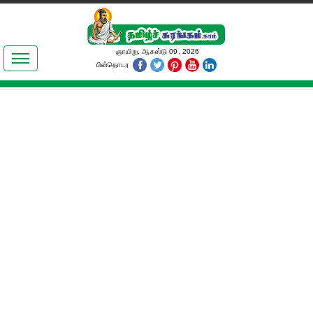
இலக்கியங்கள்
ஞாயிறு, ஆகஸ்டு 09, 2026
பின்தொடர
தமிழ் உலகம்
அறிவியல்
பொதுஅறிவு
ஆன்மிகம்
ஜோதிடம்
மருத்துவம்
பெண்கள் பகுதி
நகைச்சுவை
கலையுலகம்