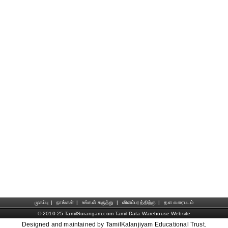
முகப்பு
|
நாங்கள்
|
உங்கள் கருத்து
|
விளம்பரத்திற்கு
|
தள வரைபடம்
© 2010-25 TamilSurangam.com Tamil Data Warehouse Website
Designed and maintained by TamilKalanjiyam Educational Trust.