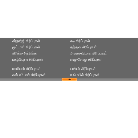
சர்தார்ஜி சிரிப்புகள்
கடி சிரிப்புகள்
முட்டாள் சிரிப்புகள்
தத்துவ சிரிப்புகள்
சிரிக்க-சிந்திக்க
அமலா-விமலா சிரிப்புகள்
புகழ்பெற்ற சிரிப்புகள்
ராமு-சோமு சிரிப்புகள்
மாமியார் சிரிப்புகள்
டாக்டர் சிரிப்புகள்
எஸ்.எம்.எஸ் சிரிப்புகள்
ஈ மெயில் சிரிப்புகள்