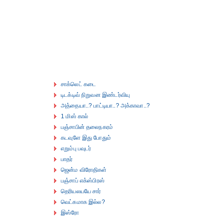
சாக்லெட் கடை
டிடக்டிவ் நிறுவன இண்டர்வியு
அத்தையா..? பாட்டியா..? அக்காவா..?
1 மிஸ் கால்
பஞ்சாபின் தலைநகரம்
கடவுளே இது போதும்
எறும்பு பவுடர்
பாதர்
ஜென்ம விரோதிகள்
பஞ்சாப் எக்ஸ்பிரஸ்
தெரியலயயே சார்
வெட்கமாக இல்ல?
இஸ்ரோ