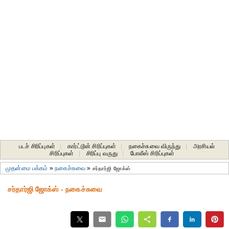
படச் சிரிப்புகள்
|
கார்ட்டூன் சிரிப்புகள்
|
நகைச்சுவை விருந்து
|
அரசியல்
சிரிப்புகள்
|
சிரிப்பு வருது
|
போலீஸ் சிரிப்புகள்
முதன்மை பக்கம்
»
நகைச்சுவை
»
சர்தார்ஜி ஜோக்ஸ்
சர்தார்ஜி ஜோக்ஸ் - நகைச்சுவை