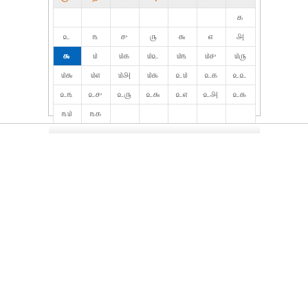
௧
௨
௩
௪
௫
௬
௭
௮
௯
௰
௰௧
௰௨
௰௩
௰௪
௰௫
௰௬
௰௭
௰௮
௰௯
௨௰
௨௧
௨௨
௨௩
௨௪
௨௫
௨௬
௨௭
௨௮
௨௯
௩௰
௩௧