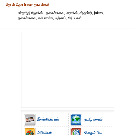
தேட‌ல் தொட‌ர்பான தகவ‌ல்க‌ள்:
சர்தார்ஜி ஜோக்ஸ் - நகைச்சுவை, ஜோக்ஸ், சர்தார்ஜி, jokes,
நகைச்சுவை, என்னாச்சு, பஞ்சாப், சிரிப்புகள்
இலக்கியங்கள்
தமிழ் உலகம்
அறிவியல்
பொதுஅறிவு