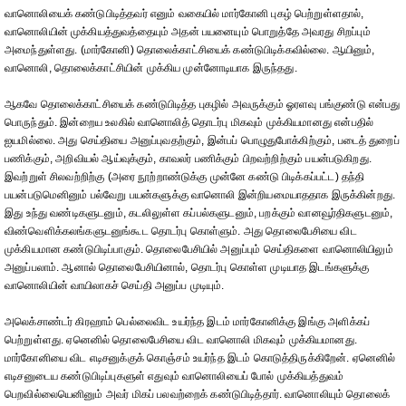
வானொலியைக் கண்டுபிடித்தவர் எனும் வகையில் மார்கோனி புகழ் பெற்றுள்ளதால்,
வானொலியின் முக்கியத்துவத்தையும் அதன் பயனையும் பொறுத்தே அவரது சிறப்பும்
அமைந்துள்ளது. (மார்கோனி) தொலைக்காட்சியைக் கண்டுபிடிக்கவில்லை. ஆயினும்,
வானொலி, தொலைக்காட்சியின் முக்கிய முன்னோடியாக இருந்தது.
ஆகவே தொலைக்காட்சியைக் கண்டுபிடித்த புகழில் அவருக்கும் ஓரளவு பங்குண்டு என்பது
பொருந்தும். இன்றைய உலகில் வானொலித் தொடர்பு மிகவும் முக்கியமானது என்பதில்
ஐயமில்லை. அது செய்தியை அனுப்புவதற்கும், இன்பப் பொழுதுபோக்கிற்கும், படைத் துறைப்
பணிக்கும், அறிவியல் ஆய்வுக்கும், காவலர் பணிக்கும் பிறவற்றிற்கும் பயன்படுகிறது.
இவற்றுள் சிலவற்றிற்கு (அரை நூற்றாண்டுக்கு முன்னே கண்டு பிடிக்கப்பட்ட) தந்தி
பயன்படுமெனினும் பல்வேறு பயன்களுக்கு வானொலி இன்றியமையாததாக இருக்கின்றது.
இது உந்து வண்டிகளுடனும், கடலிலுள்ள கப்பல்களுடனும், பறக்கும் வானவூர்திகளுடனும்,
விண்வெளிக்கலங்களுடனுங்கூட தொடர்பு கொள்ளும். அது தொலைபேசியை விட
முக்கியமான கண்டுபிடிப்பாகும். தொலைபேசியில் அனுப்பும் செய்திகளை வானொலியிலும்
அனுப்பலாம். ஆனால் தொலைபேசியினால், தொடர்பு கொள்ள முடியாத இடங்களுக்கு
வானொலியின் வாயிலாகச் செய்தி அனுப்ப முடியும்.
அலெக்சாண்டர் கிரஹாம் பெல்லைவிட உயர்ந்த இடம் மார்கோனிக்கு இங்கு அளிக்கப்
பெற்றுள்ளது. ஏனெனில் தொலைபேசியை விட வானொலி மிகவும் முக்கியமானது.
மார்கோனியை விட எடிசனுக்குக் கொஞ்சம் உயர்ந்த இடம் கொடுத்திருக்கிறேன். ஏனெனில்
எடிசனுடைய கண்டுபிடிப்புகளுள் எதுவும் வானொலியைப் போல் முக்கியத்துவம்
பெறவில்லையெனினும் அவர் மிகப் பலவற்றைக் கண்டுபிடித்தார். வானொலியும் தொலைக்