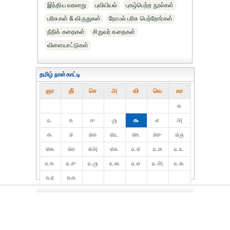
இந்திய வரலாறு
புவியியல்
புகழ்பெற்ற நூல்கள்
பரிசுகள் & விருதுகள்
நோபல் பரிசு‎ பெற்றோர்‎கள்
நீதிக் கதைகள்
சிறுவர் கதைகள்
விளையாட்டுகள்
தமிழ் நாள்காட்டி
ஞா
தி்
செ
அ
வி
வெ
கா
௧
௨
௩
௪
௫
௬
௭
௮
௯
௰
௰௧
௰௨
௰௩
௰௪
௰௫
௰௬
௰௭
௰௮
௰௯
௨௰
௨௧
௨௨
௨௩
௨௪
௨௫
௨௬
௨௭
௨௮
௨௯
௩௰
௩௧