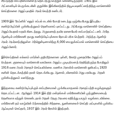
சீர்படுத்தி காப்புரிமைகளைத் தொடர்ந்து பெற்றுக் கொண்டிருந்தார். 1901 இல்
அட்லாண்டிக் பெருங்கடலின் குறுக்கே இங்கிலாந்தில் நியூஃபவுண்ட்லாந்திற்கு வானொலிச்
செய்திகளை அனுப்புவதில் அவர் வெற்றி கண்டார்.
1909 இல் 'ரிபப்ளிக்' எனும் கப்பல் கடலில் மோதி உடைந்து மூழ்கியபோது இப்புதிய
கண்டுபிடிப்பின் முக்கியத்துவம் தெளிவாகப் புலப்பட்டது. அப்போது வானொலிச் செய்தியை
அனுப்பியதால் உதவி கிடைத்தது. அறுவரைத் தவிர ஏனையோர் காப்பாற்றப்பட்டனர். அதே
ஆண்டில் மார்கோனி தமது கண்டுபிடிப்புக்காக நோபல் பரிசு பெற்றார். அடுத்த ஆண்டு
அவர் அயர்லாந்திலுள்ள அர்ஜென்டினாவிற்கு 6,000 மைலுக்கப்பால் வானொலிச் செய்தியை
அனுப்பினார்.
இச்செய்திகள் எல்லாம் மார்க்ஸ் குறியீடுகளான புள்ளி, கோடு முறையிலே அனுப்பப்
பெற்றன. குரலையும் வானொலி வாயிலாக அனுப்ப முடியுமெனத் தெரிந்திருந்த போதிலும்
1916 வரை அவர் அதைச் செய்யவில்லை. வணிக அளவில் வானொலி ஒலிபரப்பு 1920
களின் தொடக்கத்தில் தான் தொடங்கியது. ஆனால், விரைவில் அது பரவியது. அதன்
முக்கியத்துவம் வளர்ந்தது.
இத்தகைய கண்டுபிடிப்புக்குக் காப்புரிமைகள் முக்கியமாதலால் அதைப்பற்றி வழக்குகளும்
தொடரப்பட்டன. ஆயினும் 1914 இல் நீதி மன்றங்கள் மார்கோனியின் முந்துரிமையைத்
தெளிவாக ஏற்றுக் கொண்டதால் அதன் பிறகு அவரை எதிர்த்து யாரும் வழங்காடவில்லை.
மார்கோனி தம் வாழ்வின் பிற்காலத்தில் சிற்றலை, நுண்ணலைச் செய்தி பரப்புகளில் முக்கிய
ஆய்வுகள் செய்தார், 1937 இல் அவர் ரோமில் இறந்தார்.