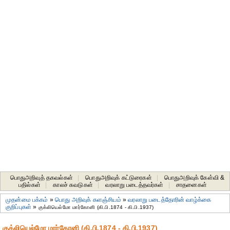
பொதுஅறிவுத் தகவல்கள்
|
பொதுஅறிவுக் கட்டுரைகள்
|
பொதுஅறிவுக் கேள்வி &
பதில்கள்
|
காலச் சுவடுகள்
|
வரலாறு படைத்தவர்கள்
|
சாதனைகள்‎
முதன்மை பக்கம்
»
பொது அறிவுக் களஞ்சியம்
»
வரலாறு படைத்தோரின் வாழ்க்கை
குறிப்புகள்
»
குக்லியெல்மோ மார்கோனி (கி.பி.1874 - கி.பி.1937)
குக்லியெல்மோ மார்கோனி (கி.பி.1874 - கி.பி.1937)