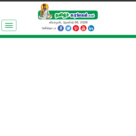
இலக்கியங்கள்
வியாழன், ஆகஸ்டு 06, 2026
பின்தொடர
தமிழ் உலகம்
அறிவியல்
பொதுஅறிவு
ஆன்மிகம்
ஜோதிடம்
மருத்துவம்
பெண்கள் பகுதி
நகைச்சுவை
கலையுலகம்