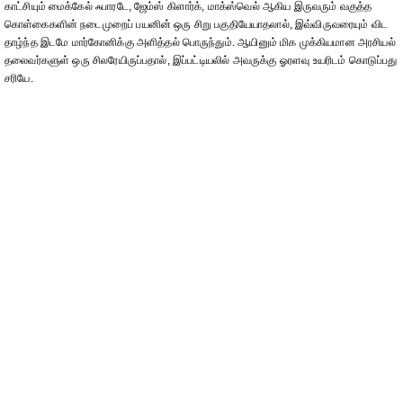
காட்சியும் மைக்கேல் ஃபாரடே, ஜேம்ஸ் கிளார்க், மாக்ஸ்வெல் ஆகிய இருவரும் வகுத்த
கொள்கைகளின் நடைமுறைப் பயனின் ஒரு சிறு பகுதியேயாதலால், இவ்விருவரையும் விட
தாழ்ந்த இடமே மார்கோனிக்கு அளித்தல் பொருந்தும். ஆயினும் மிக முக்கியமான அரசியல்
தலைவர்களுள் ஒரு சிலரேயிருப்பதால், இப்பட்டியலில் அவருக்கு ஓரளவு உயரிடம் கொடுப்பது
சரியே.