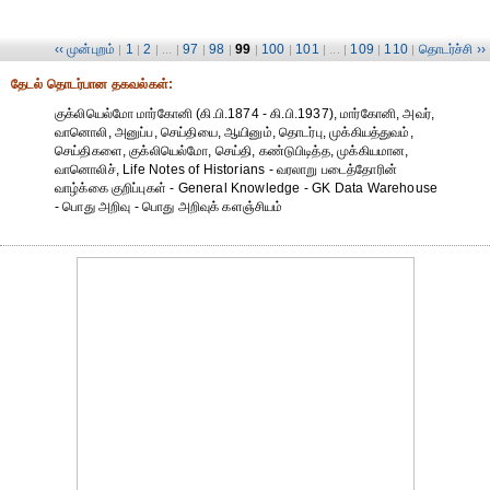
‹‹ முன்புறம்
1
2
97
98
99
100
101
109
110
தொடர்ச்சி ››
|
|
| ... |
|
|
|
|
| ... |
|
|
தேட‌ல் தொட‌ர்பான தகவ‌ல்க‌ள்:
குக்லியெல்மோ மார்கோனி (கி.பி.1874 - கி.பி.1937), மார்கோனி, அவர்,
வானொலி, அனுப்ப, செய்தியை, ஆயினும், தொடர்பு, முக்கியத்துவம்,
செய்திகளை, குக்லியெல்மோ, செய்தி, கண்டுபிடித்த, முக்கியமான,
வானொலிச், Life Notes of Historians - வரலாறு படைத்தோரின்
வாழ்க்கை குறிப்புகள் - General Knowledge - GK Data Warehouse
- பொது அறிவு - பொது அறிவுக் களஞ்சியம்