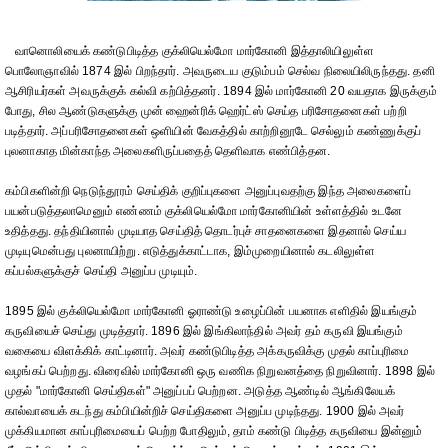
வானொலியைக் கண்டுபிடித்த குக்லியெல்மோ மார்கோனி இத்தாலியிலுள்ள
பொலோஞாவில் 1874 இல் பிறந்தார். அவருடைய குடும்பம் செல்வ நிலையிலிருந்தது. தனி
ஆசிரியர்கள் அவருக்குக் கல்வி கற்பித்தனர். 1894 இல் மார்கோனி 20 வயதாக இருக்கும்
போது, சில ஆண்டுகளுக்கு முன் ஹைன்ரிக் ஹெர்ட்ஸ் செய்த பரிசோதனைகள் பற்றி
படித்தார். அப்பரிசோதனைகள் ஒளியின் வேகத்தில் காற்றினூடே செல்லும் கண்ணுக்குப்
புலனாகாத மின்காந்த அலைகளிருப்பதைத் தெளிவாக எண்பித்தன.
கம்பிகளின்றி நெடுந்தூரம் செய்திக் குறிப்புகளை அனுப்புவதற்கு இந்த அலைகளைப்
பயன்படுத்தலாமெனும் எண்ணம் குக்லியெல்மோ மார்கோனியின் உள்ளத்தில் உடனே
உதித்தது. தந்தியினால் முடியாத செய்தித் தொடர்புச் சாதனைகளை இதனால் செய்ய
முடியுமென்பது புலனாயிற்று. எடுத்துக்காட்டாக, இம்முறையினால் கடலிலுள்ள
கப்பல்களுக்குச் செய்தி அனுப்ப முடியும்.
1895 இல் குக்லியெல்மோ மார்கோனி ஓராண்டு உழைப்பின் பயனாக எளிதில் இயங்கும்
கருவியைச் செய்து முடித்தார். 1896 இல் இங்கிலாந்தில் அவர் தம் கருவி இயங்கும்
வகையை விளக்கிக் காட்டினார். அவர் கண்டுபிடித்த அக்கருவிக்கு முதல் காப்புரிமை
வழங்கப் பெற்றது. விரைவில் மார்கோனி ஒரு வணிக நிறுவனத்தை நிறுவினார். 1898 இல்
முதல் "மார்கோனி செய்திகள்" அனுப்பப் பெற்றன. அடுத்த ஆண்டில் ஆங்கிலேயக்
கால்வாயைக் கடந்து கம்பியின்றிச் செய்திகளை அனுப்ப முடிந்தது. 1900 இல் அவர்
முக்கியமான காப்புரிமையைப் பெற்ற போதிலும், தாம் கண்டு பிடித்த கருவியை இன்னும்