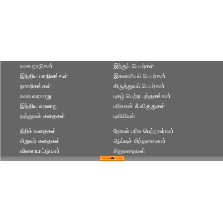
உலக நாடுகள்
இந்துப் பெயர்கள்
இந்திய மாநிலங்கள்
இசுலாமியப் பெயர்கள்
நாகரிகங்கள்
கிருத்துவப் பெயர்கள்
உலக வரலாறு
புகழ் பெற்ற புத்தகங்கள்
இந்திய வரலாறு
பரிசுகள் & விருதுகள்
தத்துவக் கதைகள்
புவியியல்
நீதிக் கதைகள்
நோபல் பரிசு‎ பெற்றவர்‎கள்
சிறுவர் கதைகள்
ஆய்வுச் சிந்தனைகள்
விளையாட்டுகள்
சிறுகதைகள்