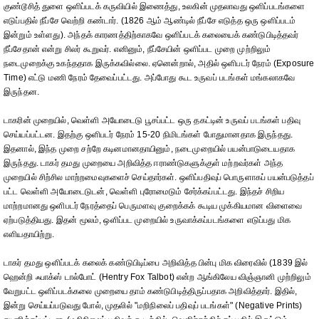
குண்டூசித் துளை ஒளிப்படக் கருவியில் இணைத்து, உலகின் முதலாவது ஒளிப்படங்களை
எடுப்பதில் நீப்சே வெற்றி கண்டார். (1826 ஆம் ஆண்டில் நீப்சே எடுத்த ஒரு ஒளிப்படம்
இன்றும் உள்ளது). அந்தக் காரணத்திற்காகவே ஒளிப்படக் கலையைக் கண்டுபிடித்தவர்
நீப்சேதான் என்று சிலர் கூறுவர். எனினும், நீப்சேயின் ஒளிப்பட முறை முற்றிலும்
நடைமுறைக்கு உகந்ததாக இருக்கவில்லை. ஏனென்றால், அதில் ஒளிபடர் நேரம் (Exposure
Time) எட்டு மணி நேரம் தேவைப்பட்டது. அப்போது கூட உருவப் படங்கள் மங்கலாகவே
இருந்தன.
டாகரின் முறையில், வெள்ளி அயோடைடு பூசப்பட்ட ஒரு தகட்டின் உருவப் படங்கள் பதிவு
செய்யப்பட்டன. இதற்கு ஒளிபடர் நேரம் 15-20 நிமிடங்கள் போதுமானதாக இருந்தது.
இதனால், இந்த முறை சற்றே கடினமானதாயினும், நடைமுறையில் பயன்பாடுடையதாக
இருந்தது. டாகர் தமது முறையை அறிவித்த ஈராண்டுகளுக்குள் மற்றவர்கள் அந்த
முறையில் சிற்சில மாற்றமைவுகளைச் செய்தார்கள். ஒளிப்பதிவுப் பொருளாகப் பயன்படுத்தப்
பட்ட வெள்ளி அயோடைடுடன், வெள்ளி புரோமைடும் சேர்க்கப்பட்டது. இந்தச் சிறிய
மாற்றமானது ஒளிபடர் நேரத்தைப் பெருமளவு குறைக்கக் கூடிய முக்கியமான விளைவை
ஏற்படுத்தியது. இதன் மூலம், ஒளிப்பட முறையில் உருவாக்கப்படங்களை எடுப்பது மிக
எளியதாயிற்று.
டாகர் தமது ஒளிப்படக் கலைக் கண்டுபிடிப்பை அறிவித்த பின்பு மிக விரைவில் (1839 இல்
ஹென்றி ஃபாக்ஸ் டால்போட் (Hentry Fox Talbot) என்ற ஆங்கிலேய விஞ்ஞானி முற்றிலும்
வேறுபட்ட ஒளிப்படக்கலை முறையை தாம் கண்டுபிடித்திருப்பதாக அறிவித்தார். இதில்,
இன்று செய்யப்படுவது போல், முதலில் "மறிநிலைப் பதிவுப் படங்கள்" (Negative Prints)