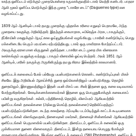
உகந்த ஒளிப்படம் எடுக்கும் முறையொன்றை உருவாக்குவதில் டாகர் வெற்றி கண்டார். பாதரச
ஆவி மூலம் ஒளிப்படமெடுக்கும் இந்த முறை "டாகரோ டைப்" (Daguerreo type) என
வழங்கப்பட்டது.
1839 ஆம் ஆண்டில் டாகர் தமது முறைக்கு புத்தாக்க உரிமை எதுவும் பெறாமலே, அந்த
முறையை உலகுக்கு அறிவித்தார். இதற்குக் கைமாறாக, ஃபிரெஞ்சு அரசு, டாகருக்கும்,
நீப்சேயின் மகனுக்கும் ஆயுட்கால ஓய்வூதியங்கள் வழங்கியது. டாகரின் கண்டுபிடிப்பு பொது
மக்களிடையே பெரும் பரபரப்பை ஏற்படுத்தியது. டாகர் ஒரு மாவீரராக போற்றப்பட்டார்.
அவருக்கு ஏராளமான விருதுகள் குவிந்தன. டாகரோ டைப் முறை மிக விரைவாக
உலகெங்கும் பயனுக்கு வந்தது. டாகரும் விரைவில் ஓய்வு பெற்றார். அவர் 1851 ஆம்
ஆண்டில், பாரிஸ் நகருக்கு அருகிலிருந்து தமது கிராம இல்லத்தில் காலமானார்.
ஒளிப்படக் கலையைப் போல் பல்வேறு பயன்பாடுகளைக் கொண்ட கண்டுபிடிப்புகள் மிகச்
சிலவே. இது அறிவியல் ஆராய்ச்சித் துறை ஒவ்வொன்றிலும் பயன்படுகிறது. தொழில்
துறையிலும், இராணுவத்திலும் இதன் பயன் மிகப் பல. சிலர் இதனை ஒரு கலை வடிவமாகப்
போற்றுகிறார்கள். கோடிக்கணக்கானவர்கள் இதனை ஒரு பொழுதுபோக்குக் கலையாகப்
பயின்று வருகிறார்கள். கல்வி, பத்திரிகைத் தொழில், விளம்பரம் ஆகியவற்றில்
ஒளிப்படங்கள் தகவல்களை (அல்லது பொய்த் தகவல்களை) தெரிவிப்பதற்குப்
பயன்படுத்தப்படுகின்றன. கடந்த காலத்தை அப்படியே படம்பிடித்துக் காட்டக் கூடியனவாக
ஒளிப்படங்கள் விளங்குவதால், நினைவுகள் மலர்கள், நினைவுச் சின்னங்கள் ஆகியவற்றில்
ஒளிப்படங்கள் பெருமளவில் பயன்படுகின்றன. திரைப்படம், ஒளிப்படக் கலையில் ஒரு
முக்கியமான துணை விளைவாகும். திரைப்படம், இன்று தலையாய பொழுது போக்குச்
சாதனமாக விளங்குகிறது. இயங்கா ஒளிப்படக் கலையும் (Still Photography), ஒளிப்படக்