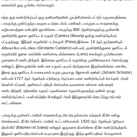
கலையின் ஒரு முக்கிய அம்சமாகும்.
எந்த ஒரு கண்டுபிடிப்பும் ஒரு தனிமனிதனின் முயற்சியினால் மட்டும் உருவாவதில்லை.
டாகருக்கு முன்பிருந்த பலருடைய தொடக்கப் பணிகள் டாகருடைய சாதனைக்கு
வழியமைத்தன என்பதில் ஐயமில்லை. டாகருக்கு 800 ஆண்டுகளுக்கு முன்னரே
குண்டூசித் துளை ஒளிப்படக் கருவி (Camera Obsura) ஒன்று கண்டுபிடிக்கப்
பட்டிருந்தது. (இந்தக் கருவியில் படச்சுருள் (Films) இல்லை. 16 ஆம் நூற்றாண்டில்
கிரோலாமோ சார்டானோ (Girolamo Cardano) என்பவர், குண்டூசித்துளை ஒளிப்படக்
கருவியின் துளை வாயிலில் கண்ணாடி வில்லையை (Lens) வைக்கும் முக்கியமான
முறையைக் கண்டறிந்தார். இன்றைய ஒளிப்படக் கருவிக்கு முன்னோடியாக அமைந்தது
எனினும், இக்கருவியில் உண்டான உருவப் படிவம் நிரந்தரமாக இருக்கவில்லை. எனவே,
இதை ஒரு ஒளிப்படக் கலையாகக் கருத முடியாது. ஜோகான் ஷ•ல்ஸ் (Johann Schulze)
என்பவர் 1727 ஆம் ஆண்டில் மற்றொரு அடிப்படையான கண்டுபிடிப்புச் செய்தார். அவர்
வெள்ளி உப்புகள், ஒளியைப் பதிவுச் செய்யக்கூடியவனாக உள்ளன என்பதைக்
கண்டறிந்தார். தற்காலிக உருவப் படிவங்களை உருவாக்குவதற்கு ஷ•ல்ஸ் தமது
கண்டுபிடிப்பைப் பயன்படுத்திய போதிலும் அவர் இத்துறையில் தொடர்ந்து ஈடுபாடு
காட்டவில்லை.
டாகருக்கு முன்னர் டாகரின் சாதனைக்கு மிக நெருக்கமாக வந்தவர் நீப்சே என்று
சொல்லலாம். நீப்சே பின்னர் டாகரின் கூட்டாளியானார். 1820 ஆம் ஆண்டில் 'ஜூடியா
நிலக்கீல்' (Bitumen of Judea) என்னும் ஒருவகை நிலக்கீலை நீப்சே கண்டுபிடித்தார்.
இதுவும் ஒளிப்பதிவு செய்யக் கூடியதாக இருந்தது. இந்த ஒளிப்பதிவுப் பொருளைக்