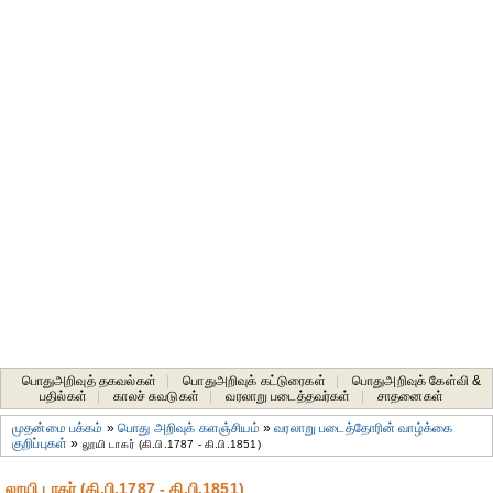
பொதுஅறிவுத் தகவல்கள்
|
பொதுஅறிவுக் கட்டுரைகள்
|
பொதுஅறிவுக் கேள்வி &
பதில்கள்
|
காலச் சுவடுகள்
|
வரலாறு படைத்தவர்கள்
|
சாதனைகள்‎
முதன்மை பக்கம்
»
பொது அறிவுக் களஞ்சியம்
»
வரலாறு படைத்தோரின் வாழ்க்கை
குறிப்புகள்
»
லூயி டாகர் (கி.பி.1787 - கி.பி.1851)
லூயி டாகர் (கி.பி.1787 - கி.பி.1851)