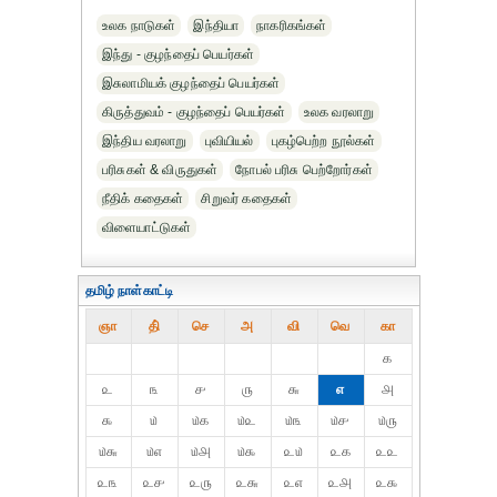
உலக நாடுகள்
இந்தியா
நாகரிகங்கள்
இந்து - குழந்தைப் பெயர்கள்
இசுலாமியக் குழந்தைப் பெயர்கள்
கிருத்துவம் - குழந்தைப் பெயர்கள்
உலக வரலாறு
இந்திய வரலாறு
புவியியல்
புகழ்பெற்ற நூல்கள்
பரிசுகள் & விருதுகள்
நோபல் பரிசு‎ பெற்றோர்‎கள்
நீதிக் கதைகள்
சிறுவர் கதைகள்
விளையாட்டுகள்
தமிழ் நாள்காட்டி
ஞா
தி்
செ
அ
வி
வெ
கா
௧
௨
௩
௪
௫
௬
௭
௮
௯
௰
௰௧
௰௨
௰௩
௰௪
௰௫
௰௬
௰௭
௰௮
௰௯
௨௰
௨௧
௨௨
௨௩
௨௪
௨௫
௨௬
௨௭
௨௮
௨௯