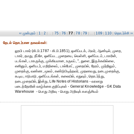
‹‹ முன்புறம்
1
2
75
76
77
78
79
109
110
தொடர்ச்சி ››
|
|
| ... |
|
|
|
|
| ... |
|
|
தேட‌ல் தொட‌ர்பான தகவ‌ல்க‌ள்:
லூயி டாகர் (கி.பி.1787 - கி.பி.1851), ஒளிப்படக், அவர், ஆண்டில், முறை,
டாகர், தமது, நீப்சே, ஒளிப்பட, முறையை, வெள்ளி, ஒளிப்படம், டாகரின்,
படங்கள், டாகருக்கு, முக்கியமான, உருவப், ", துளை, இருக்கவில்லை,
எனினும், ஒளிபடர், மறிநிலைப், டால்போட், முறையில், நேரம், முற்றிலும்,
முறைக்கு, வண்ண, மூலம், கண்டுபிடித்தவர், முதலாவது, நடைமுறைக்கு,
கூடிய, ஈடுபாடு, ஒளிப்படங்கள், கலையில், எதுவும், தொடர்ந்து,
நடைமுறையில், இன்று, Life Notes of Historians - வரலாறு
படைத்தோரின் வாழ்க்கை குறிப்புகள் - General Knowledge - GK Data
Warehouse - பொது அறிவு - பொது அறிவுக் களஞ்சியம்