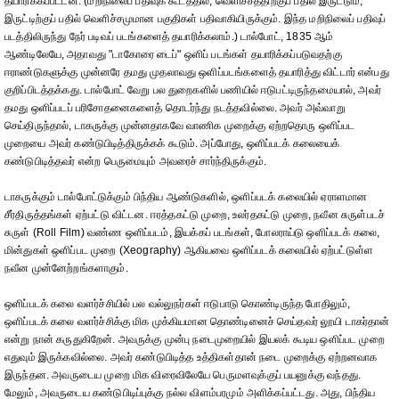
தயாரிக்கப்பட்டன. (மறிநிலைப் பதிவுக் கூடத்தில், வெளிச்சத்திற்குப் பதில் இருட்டும்,
இருட்டிற்குப் பதில் வெளிச்சமுமான பகுதிகள் பதிவாகியிருக்கும். இந்த மறிநிலைப் பதிவுப்
படத்திலிருந்து நேர் படிவப் படங்களைத் தயாரிக்கலாம்.) டால்போட், 1835 ஆம்
ஆண்டிலேயே, அதாவது "டாகோரை டைப்" ஒளிப் படங்கள் தயாரிக்கப்படுவதற்கு
ஈராண்டுகளுக்கு முன்னரே தமது முதலாவது ஒளிப்படங்களைத் தயாரித்து விட்டார் என்பது
குறிப்பிடத்தக்கது. டால்போட் வேறு பல துறைகளில் பணியில் ஈடுபட்டிருந்தமையால், அவர்
தமது ஒளிப்படப் பரிசோதனைகளைத் தொடர்ந்து நடத்தவில்லை. அவர் அவ்வாறு
செய்திருந்தால், டாகருக்கு முன்னதாகவே வாணிக முறைக்கு ஏற்றதொரு ஒளிப்பட
முறையை அவர் கண்டுபிடித்திருக்கக் கூடும். அப்போது, ஒளிப்படக் கலையைக்
கண்டுபிடித்தவர் என்ற பெருமையும் அவரைச் சார்ந்திருக்கும்.
டாகருக்கும் டால்போட்டுக்கும் பிந்திய ஆண்டுகளில், ஒளிப்படக் கலையில் ஏராளமான
சீர்திருத்தங்கள் ஏற்பட்டு விட்டன. ஈரத்தகட்டு முறை, உலர்தகட்டு முறை, நவீன சுருள்படச்
சுருள் (Roll Film) வண்ண ஒளிப்படம், இயக்கப் படங்கள், போலராய்டு ஒளிப்படக் கலை,
மின்துகள் ஒளிப்பட முறை (Xeography) ஆகியவை ஒளிப்படக் கலையில் ஏற்பட்டுள்ள
நவீன முன்னேற்றங்களாகும்.
ஒளிப்படக் கலை வளர்ச்சியில் பல வல்லுநர்கள் ஈடுபாடு கொண்டிருந்த போதிலும்,
ஒளிப்படக் கலை வளர்ச்சிக்கு மிக முக்கியமான தொண்டினைச் செய்தவர் லூயி டாகர்தான்
என்று நான் கருதுகிறேன். அவருக்கு முன்பு நடைமுறையில் இயலக் கூடிய ஒளிப்பட முறை
எதுவும் இருக்கவில்லை. அவர் கண்டுபிடித்த உத்திகள்தான் நடை முறைக்கு ஏற்றனவாக
இருந்தன. அவருடைய முறை மிக விரைவிலேயே பெருமளவுக்குப் பயனுக்கு வந்தது.
மேலும், அவருடைய கண்டுபிடிப்புக்கு நல்ல விளம்பரமும் அளிக்கப்பட்டது. அது, பிந்திய