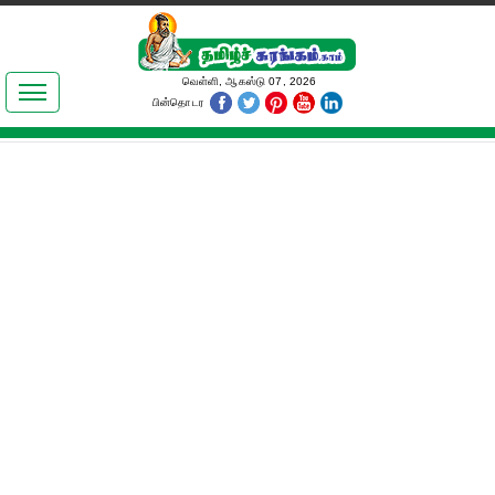
இலக்கியங்கள்
வெள்ளி, ஆகஸ்டு 07, 2026
பின்தொடர
தமிழ் உலகம்
அறிவியல்
பொதுஅறிவு
ஆன்மிகம்
ஜோதிடம்
மருத்துவம்
பெண்கள் பகுதி
நகைச்சுவை
கலையுலகம்