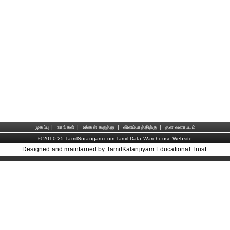
முகப்பு
|
நாங்கள்
|
உங்கள் கருத்து
|
விளம்பரத்திற்கு
|
தள வரைபடம்
© 2010-25 TamilSurangam.com Tamil Data Warehouse Website
Designed and maintained by TamilKalanjiyam Educational Trust.