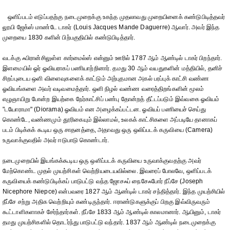
ஒளிப்படம் எடுப்பதற்கு நடைமுறைக்கு உகந்த முதலாவது முறையினைக் கண்டுபிடித்தவர்
லூயி ஜேக்ஸ் மாண்டே டாகர் (Louis Jacques Mande Daguerre) ஆவார். அவர் இந்த
முறையை 1830 களின் பிற்பகுதியில் கண்டுபிடித்தார்.
வடக்கு ஃபிரான்சிலுள்ள கார்மைல்ஸ் என்னும் ஊரில் 1787 ஆம் ஆண்டில் டாகர் பிறந்தார்.
இளமையில் ஓர் ஓவியராகப் பணியாற்றினார். தமது 30 ஆம் வயதுகளின் மத்தியில், தனிச்
சிறப்புடைய ஒளி விளைவுகளைக் காட்டும் அற்புதமான அகல் பரப்புக் காட்சி வண்ண
ஓவியங்களை அவர் வடிவமைத்தார். ஒளி நிழல் வண்ண வரைத்திறங்களின் மூலம்
எழுஞாயிறு போன்ற இயற்கை நேர்காட்சிப் பண்பு தோன்றத் தீட்டப்படும் இவ்வகை ஓவியம்
"டயோராமா" (Diorama) ஓவியம் என அழைக்கப்பட்டன. ஓவியப் பணியைச் செய்து
கொண்டே, வண்ணமும் தூரிகையும் இல்லாமல், உலகக் காட்சிகளை அப்படியே தானாகப்
படம் பிடிக்கக் கூடிய ஒரு சாதனத்தை, அதாவது ஒரு ஒலிப்படக் கருவியை (Camera)
உருவாக்குவதில் அவர் ஈடுபாடு கொண்டார்.
நடைமுறையில் இயங்கக்கூடிய ஒரு ஒளிப்படக் கருவியை உருவாக்குவதற்கு அவர்
மேற்கொண்ட முதல் முயற்சிகள் வெற்றியடையவில்லை. இவரைப் போலவே, ஒளிப்படக்
கருவியைக் கண்டுபிடிக்கப் பாடுபட்டு வந்த ஜோசஃப் நைசேஃபோர் நீப்சே (Joseph
Nicephore Niepce) என்பவரை 1827 ஆம் ஆண்டில் டாகர் சந்தித்தார். இந்த முயற்சியில்
நீப்சே சற்று அதிக வெற்றியும் கண்டிருந்தார். ஈராண்டுகளுக்குப் பிறகு இவ்விருவரும்
கூட்டாளிகளாகச் சேர்ந்தார்கள். நீப்சே 1833 ஆம் ஆண்டில் காலமானார். ஆயினும், டாகர்
தமது முயற்சிகளில் தொடர்ந்து பாடுபட்டு வந்தார். 1837 ஆம் ஆண்டில் நடைமுறைக்கு