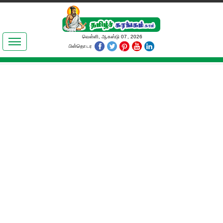
இலக்கியங்கள்
வெள்ளி, ஆகஸ்டு 07, 2026
பின்தொடர
தமிழ் உலகம்
அறிவியல்
பொதுஅறிவு
ஆன்மிகம்
ஜோதிடம்
மருத்துவம்
பெண்கள் பகுதி
நகைச்சுவை
கலையுலகம்