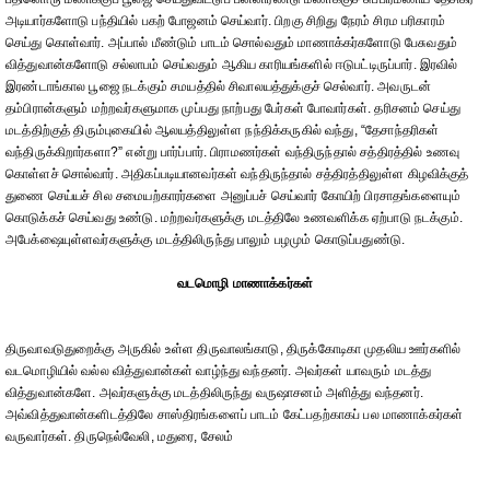
அடியார்களோடு பந்தியில் பகற் போஜனம் செய்வார். பிறகு சிறிது நேரம் சிரம பரிகாரம்
செய்து கொள்வார். அப்பால் மீண்டும் பாடம் சொல்வதும் மாணாக்கர்களோடு பேசுவதும்
வித்துவான்களோடு சல்லாபம் செய்வதும் ஆகிய காரியங்களில் ஈடுபட்டிருப்பார். இரவில்
இரண்டாங்கால பூஜை நடக்கும் சமயத்தில் சிவாலயத்துக்குச் செல்வார். அவருடன்
தம்பிரான்களும் மற்றவர்களுமாக முப்பது நாற்பது பேர்கள் போவார்கள். தரிசனம் செய்து
மடத்திற்குத் திரும்புகையில் ஆலயத்திலுள்ள நந்திக்கருகில் வந்து, “தேசாந்தரிகள்
வந்திருக்கிறார்களா?” என்று பார்ப்பார். பிராமணர்கள் வந்திருந்தால் சத்திரத்தில் உணவு
கொள்ளச் சொல்வார். அதிகப்படியானவர்கள் வந்திருந்தால் சத்திரத்திலுள்ள கிழவிக்குத்
துணை செய்யச் சில சமையற்காரர்களை அனுப்பச் செய்வார் கோயிற் பிரசாதங்களையும்
கொடுக்கச் செய்வது உண்டு. மற்றவர்களுக்கு மடத்திலே உணவளிக்க ஏற்பாடு நடக்கும்.
அபேக்ஷையுள்ளவர்களுக்கு மடத்திலிருந்து பாலும் பழமும் கொடுப்பதுண்டு.
வடமொழி மாணாக்கர்கள்
திருவாவடுதுறைக்கு அருகில் உள்ள திருவாலங்காடு, திருக்கோடிகா முதலிய ஊர்களில்
வடமொழியில் வல்ல வித்துவான்கள் வாழ்ந்து வந்தனர். அவர்கள் யாவரும் மடத்து
வித்துவான்களே. அவர்களுக்கு மடத்திலிருந்து வருஷாசனம் அளித்து வந்தனர்.
அவ்வித்துவான்களிடத்திலே சாஸ்திரங்களைப் பாடம் கேட்பதற்காகப் பல மாணாக்கர்கள்
வருவார்கள். திருநெல்வேலி, மதுரை, சேலம்