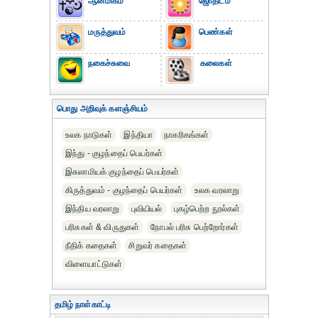
ஆன்மிகம்
ஜோதிடம்
மருத்துவம்
பெண்கள்
நகைச்சுவை
கலைகள்
பொது அறிவுக் களஞ்சியம்
உலக நாடுகள்
இந்தியா
நாகரிகங்கள்
இந்து - குழந்தைப் பெயர்கள்
இசுலாமியக் குழந்தைப் பெயர்கள்
கிருத்துவம் - குழந்தைப் பெயர்கள்
உலக வரலாறு
இந்திய வரலாறு
புவியியல்
புகழ்பெற்ற நூல்கள்
பரிசுகள் & விருதுகள்
நோபல் பரிசு‎ பெற்றோர்‎கள்
நீதிக் கதைகள்
சிறுவர் கதைகள்
விளையாட்டுகள்
தமிழ் நாள்காட்டி