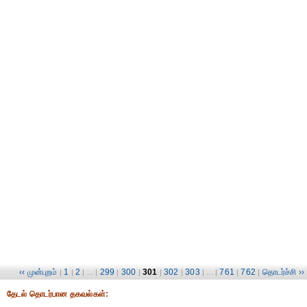
‹‹ முன்புறம்
1
2
299
300
301
302
303
761
762
தொடர்ச்சி ››
|
|
| ... |
|
|
|
|
| ... |
|
|
தேட‌ல் தொட‌ர்பான தகவ‌ல்க‌ள்: