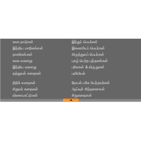
உலக நாடுகள்
இந்துப் பெயர்கள்
இந்திய மாநிலங்கள்
இசுலாமியப் பெயர்கள்
நாகரிகங்கள்
கிருத்துவப் பெயர்கள்
உலக வரலாறு
புகழ் பெற்ற புத்தகங்கள்
இந்திய வரலாறு
பரிசுகள் & விருதுகள்
தத்துவக் கதைகள்
புவியியல்
நீதிக் கதைகள்
நோபல் பரிசு‎ பெற்றவர்‎கள்
சிறுவர் கதைகள்
ஆய்வுச் சிந்தனைகள்
விளையாட்டுகள்
சிறுகதைகள்