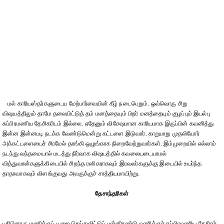
மல் காரியஸ்தர்களுடைய மேற்பார்வையின் கீழ் நடைபெறும். ஒவ்வொரு சிறு
விஷயத்திலும் தாமே தலையிட்டுத் தம் மனத்தையும் பிறர் மனத்தையும் குழப்பும் இயல்பு
சுப்பிரமணிய தேசிகரிடம் இல்லை. ஏதேனும் விசேஷமான காரியமாக இருப்பின் கவனித்து
இன்ன இன்னபடி நடக்க வேண்டுமென்று கட்டளை இடுவார். காறுபாறு முதலியோர்
அக்கட்டளையைச் சிரமேல் தாங்கி ஒழுங்காக நிறைவேற்றுவார்கள். இம்முறையில் எல்லாம்
நடந்து வந்தமையால் மடத்து நிர்வாக விஷயத்தில் கவலையடையாமல்
வித்துவான்களுக்கிடையில் சிறந்த ரஸிகராகவும் இரவலர்களுக்கு இடையில் உயர்ந்த
தாதாவாகவும் விளங்குவது அவருக்குச் சாத்தியமாயிற்று.
தேசாந்தரிகள்
பதினொரு மணிக்குப் பூஜை செய்துவிட்டுப் பன்னிரண்டு மணிக்குச் சுப்பிரமணிய தேசிகர்