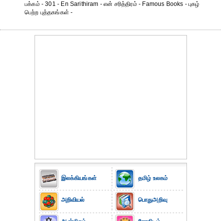
பக்கம் - 301 - En Sarithiram - என் சரித்திரம் - Famous Books - புகழ்
பெற்ற புத்தகங்கள் -
இலக்கியங்கள்
தமிழ் உலகம்
அறிவியல்
பொதுஅறிவு