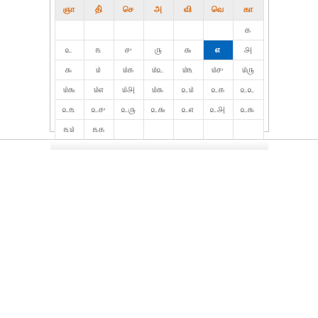
ஞா
தி்
செ
அ
வி
வெ
கா
௧
௨
௩
௪
௫
௬
௭
௮
௯
௰
௰௧
௰௨
௰௩
௰௪
௰௫
௰௬
௰௭
௰௮
௰௯
௨௰
௨௧
௨௨
௨௩
௨௪
௨௫
௨௬
௨௭
௨௮
௨௯
௩௰
௩௧