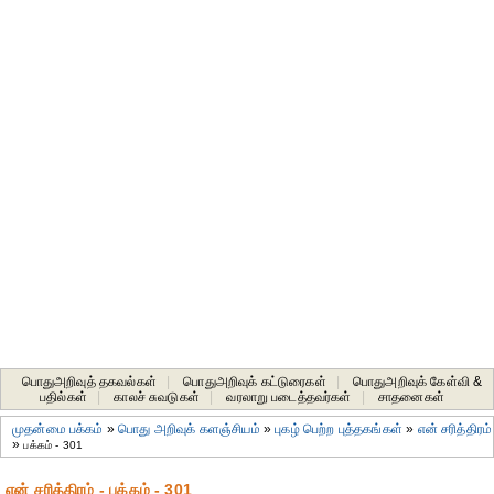
பொதுஅறிவுத் தகவல்கள்
|
பொதுஅறிவுக் கட்டுரைகள்
|
பொதுஅறிவுக் கேள்வி &
பதில்கள்
|
காலச் சுவடுகள்
|
வரலாறு படைத்தவர்கள்
|
சாதனைகள்‎
முதன்மை பக்கம்
»
பொது அறிவுக் களஞ்சியம்
»
புகழ் பெற்ற புத்தகங்கள்
»
என் சரித்திரம்
»
பக்கம் - 301
என் சரித்திரம் - பக்கம் - 301