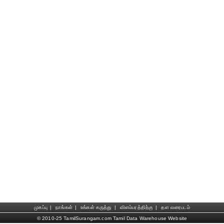
முகப்பு
|
நாங்கள்
|
உங்கள் கருத்து
|
விளம்பரத்திற்கு
|
தள வரைபடம்
© 2010-25 TamilSurangam.com Tamil Data Warehouse Website