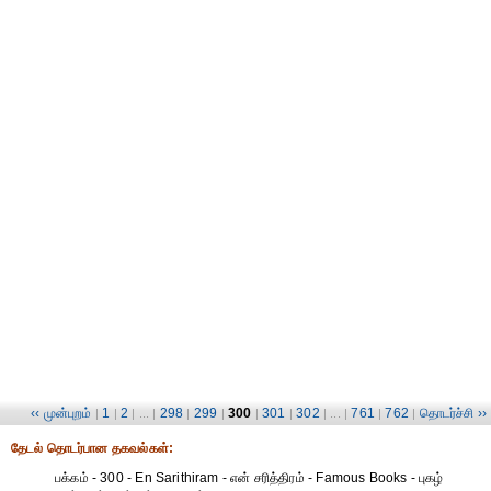
‹‹ முன்புறம்
1
2
298
299
300
301
302
761
762
தொடர்ச்சி ››
|
|
| ... |
|
|
|
|
| ... |
|
|
தேட‌ல் தொட‌ர்பான தகவ‌ல்க‌ள்:
பக்கம் - 300 - En Sarithiram - என் சரித்திரம் - Famous Books - புகழ்