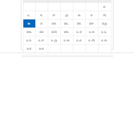
௧
௨
௩
௪
௫
௬
௭
௮
௯
௰
௰௧
௰௨
௰௩
௰௪
௰௫
௰௬
௰௭
௰௮
௰௯
௨௰
௨௧
௨௨
௨௩
௨௪
௨௫
௨௬
௨௭
௨௮
௨௯
௩௰
௩௧