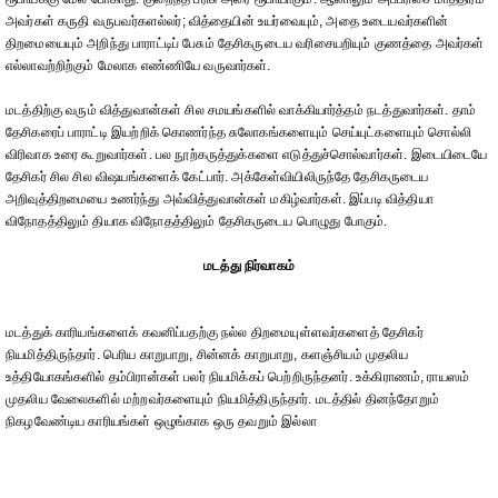
அவர்கள் கருதி வருபவர்களல்லர்; வித்தையின் உயர்வையும், அதை உடையவர்களின்
திறமையையும் அறிந்து பாராட்டிப் பேசும் தேசிகருடைய வரிசையறியும் குணத்தை அவர்கள்
எல்லாவற்றிற்கும் மேலாக எண்ணியே வருவார்கள்.
மடத்திற்கு வரும் வித்துவான்கள் சில சமயங்களில் வாக்கியார்த்தம் நடத்துவார்கள். தாம்
தேசிகரைப் பாராட்டி இயற்றிக் கொணர்ந்த சுலோகங்களையும் செய்யுட்களையும் சொல்லி
விரிவாக உரை கூறுவார்கள். பல நூற்கருத்துக்களை எடுத்துச்சொல்வார்கள். இடையிடையே
தேசிகர் சில சில விஷயங்களைக் கேட்பார். அக்கேள்வியிலிருந்தே தேசிகருடைய
அறிவுத்திறமையை உணர்ந்து அவ்வித்துவான்கள் மகிழ்வார்கள். இப்படி வித்தியா
விநோதத்திலும் தியாக விநோதத்திலும் தேசிகருடைய பொழுது போகும்.
மடத்து நிர்வாகம்
மடத்துக் காரியங்களைக் கவனிப்பதற்கு நல்ல திறமையுள்ளவர்களைத் தேசிகர்
நியமித்திருந்தார். பெரிய காறுபாறு, சின்னக் காறுபாறு, களஞ்சியம் முதலிய
உத்தியோகங்களில் தம்பிரான்கள் பலர் நியமிக்கப் பெற்றிருந்தனர். உக்கிராணம், ராயஸம்
முதலிய வேலைகளில் மற்றவர்களையும் நியமித்திருந்தார். மடத்தில் தினந்தோறும்
நிகழவேண்டிய காரியங்கள் ஒழுங்காக ஒரு தவறும் இல்லா