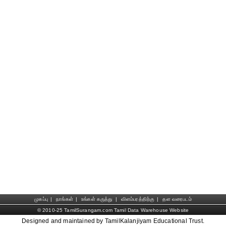
முகப்பு
|
நாங்கள்
|
உங்கள் கருத்து
|
விளம்பரத்திற்கு
|
தள வரைபடம்
© 2010-25 TamilSurangam.com Tamil Data Warehouse Website
Designed and maintained by TamilKalanjiyam Educational Trust.