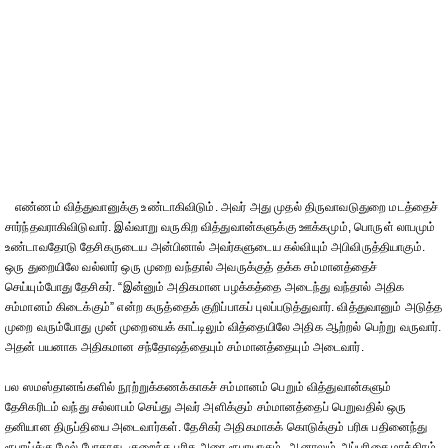
எண்ணம் வித்துவானுக்கு உண்டாகிவிடும். அவர் அது முதல் திருவாவடுதுறை மடத்தைச்
சார்ந்தவராகிவிடுவார். இவ்வாறு வருகிற வித்துவான்களுக்கு ஊக்கமும், பொருள் லாபமும்
உண்டாவதோடு தேசிகருடைய அன்பினால் அவர்களுடைய கல்வியும் அபிவிருத்தியாகும்.
ஒரு துறையிலே வல்லார் ஒரு முறை வந்தால் அவருக்குத் தக்க சம்மானத்தைச்
செய்யும்போது தேசிகர். “இன்னும் அதிகமான பழக்கத்தை அடைந்து வந்தால் அதிக
சம்மானம் கிடைக்கும்” என்ற கருத்தைக் குறிப்பாகப் புலப்படுத்துவார். வித்துவானும் அடுத்த
முறை வரும்போது முன் முறையைக் காட்டிலும் வித்தையிலே அதிக ஆற்றல் பெற்று வருவார்.
அதன் பயனாக அதிகமான சந்தோஷத்தையும் சம்மானத்தையும் அடைவார்.
பல ஸமஸ்தானங்களில் நூற்றுக்கணக்காகச் சம்மானம் பெறும் வித்துவான்களும்
தேசிகரிடம் வந்து சல்லாபம் செய்து அவர் அளிக்கும் சம்மானத்தைப் பெறுவதில் ஒரு
தனியான திருப்தியை அடைவார்கள். தேசிகர் அதிகமாகக் கொடுக்கும் பரிசு பதினைந்து
ரூபாய்க்கு மேல் போகாது. குறைந்த பரிசு அரை ரூபாயாகும். ஆனாலும் அப்பரிசை மாத்திரம்