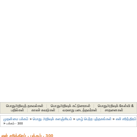
பொதுஅறிவுத் தகவல்கள்
|
பொதுஅறிவுக் கட்டுரைகள்
|
பொதுஅறிவுக் கேள்வி &
பதில்கள்
|
காலச் சுவடுகள்
|
வரலாறு படைத்தவர்கள்
|
சாதனைகள்‎
முதன்மை பக்கம்
»
பொது அறிவுக் களஞ்சியம்
»
புகழ் பெற்ற புத்தகங்கள்
»
என் சரித்திரம்
»
பக்கம் - 300
என் சரித்திரம் - பக்கம் - 300