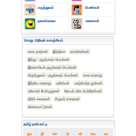
மருத்துவம்
பெண்கள்
நகைச்சுவை
கலைகள்
பொது அறிவுக் களஞ்சியம்
உலக நாடுகள்
இந்தியா
நாகரிகங்கள்
இந்து - குழந்தைப் பெயர்கள்
இசுலாமியக் குழந்தைப் பெயர்கள்
கிருத்துவம் - குழந்தைப் பெயர்கள்
உலக வரலாறு
இந்திய வரலாறு
புவியியல்
புகழ்பெற்ற நூல்கள்
பரிசுகள் & விருதுகள்
நோபல் பரிசு‎ பெற்றோர்‎கள்
நீதிக் கதைகள்
சிறுவர் கதைகள்
விளையாட்டுகள்
தமிழ் நாள்காட்டி
ஞா
தி்
செ
அ
வி
வெ
கா