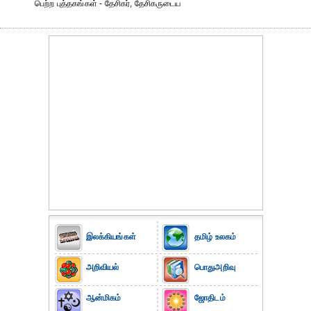
பெற்ற புத்தகங்கள் - தேசிகர், தேசிகருடைய
இலக்கியங்கள்
தமிழ் உலகம்
அறிவியல்
பொதுஅறிவு
ஆன்மிகம்
ஜோதிடம்