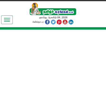
இலக்கியங்கள்
ஞாயிறு, ஆகஸ்டு 09, 2026
பின்தொடர
தமிழ் உலகம்
அறிவியல்
பொதுஅறிவு
ஆன்மிகம்
ஜோதிடம்
மருத்துவம்
பெண்கள் பகுதி
நகைச்சுவை
கலையுலகம்