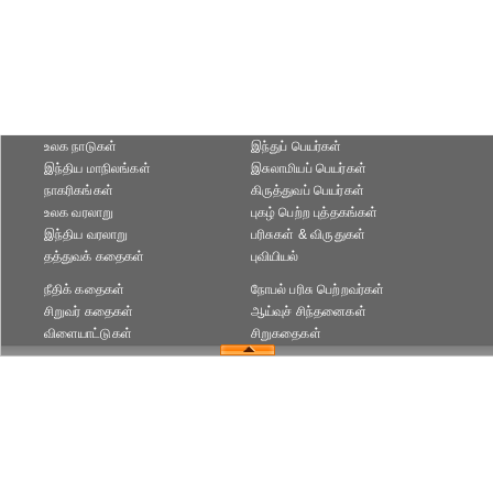
உலக நாடுகள்
இந்துப் பெயர்கள்
இந்திய மாநிலங்கள்
இசுலாமியப் பெயர்கள்
நாகரிகங்கள்
கிருத்துவப் பெயர்கள்
உலக வரலாறு
புகழ் பெற்ற புத்தகங்கள்
இந்திய வரலாறு
பரிசுகள் & விருதுகள்
தத்துவக் கதைகள்
புவியியல்
நீதிக் கதைகள்
நோபல் பரிசு‎ பெற்றவர்‎கள்
சிறுவர் கதைகள்
ஆய்வுச் சிந்தனைகள்
விளையாட்டுகள்
சிறுகதைகள்