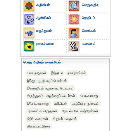
அறிவியல்
பொதுஅறிவு
ஆன்மிகம்
ஜோதிடம்
மருத்துவம்
பெண்கள்
நகைச்சுவை
கலைகள்
பொது அறிவுக் களஞ்சியம்
உலக நாடுகள்
இந்தியா
நாகரிகங்கள்
இந்து - குழந்தைப் பெயர்கள்
இசுலாமியக் குழந்தைப் பெயர்கள்
கிருத்துவம் - குழந்தைப் பெயர்கள்
உலக வரலாறு
இந்திய வரலாறு
புவியியல்
புகழ்பெற்ற நூல்கள்
பரிசுகள் & விருதுகள்
நோபல் பரிசு‎ பெற்றோர்‎கள்
நீதிக் கதைகள்
சிறுவர் கதைகள்
விளையாட்டுகள்