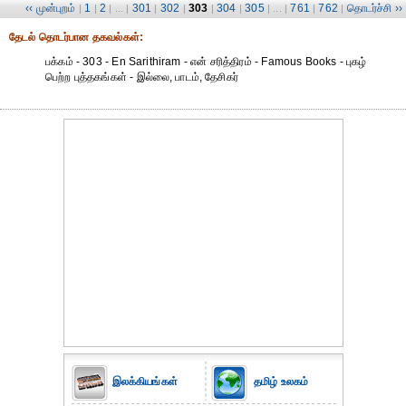
‹‹ முன்புறம்
1
2
301
302
303
304
305
761
762
தொடர்ச்சி ››
|
|
| ... |
|
|
|
|
| ... |
|
|
தேட‌ல் தொட‌ர்பான தகவ‌ல்க‌ள்:
பக்கம் - 303 - En Sarithiram - என் சரித்திரம் - Famous Books - புகழ்
பெற்ற புத்தகங்கள் - இல்லை, பாடம், தேசிகர்
இலக்கியங்கள்
தமிழ் உலகம்