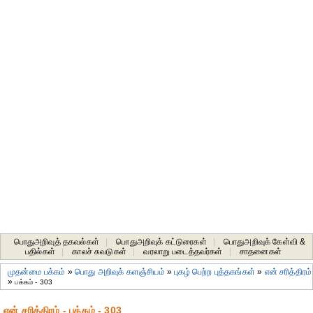
பொதுஅறிவுத் தகவல்கள்
|
பொதுஅறிவுக் கட்டுரைகள்
|
பொதுஅறிவுக் கேள்வி &
பதில்கள்
|
காலச் சுவடுகள்
|
வரலாறு படைத்தவர்கள்
|
சாதனைகள்‎
முதன்மை பக்கம்
»
பொது அறிவுக் களஞ்சியம்
»
புகழ் பெற்ற புத்தகங்கள்
»
என் சரித்திரம்
»
பக்கம் - 303
என் சரித்திரம் - பக்கம் - 303