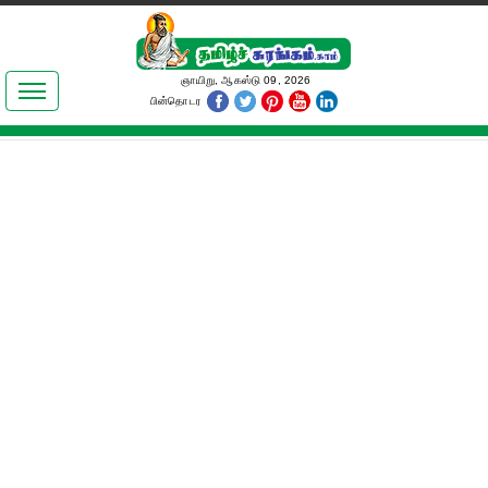
இலக்கியங்கள்
ஞாயிறு, ஆகஸ்டு 09, 2026
பின்தொடர
தமிழ் உலகம்
அறிவியல்
பொதுஅறிவு
ஆன்மிகம்
ஜோதிடம்
மருத்துவம்
பெண்கள் பகுதி
நகைச்சுவை
கலையுலகம்