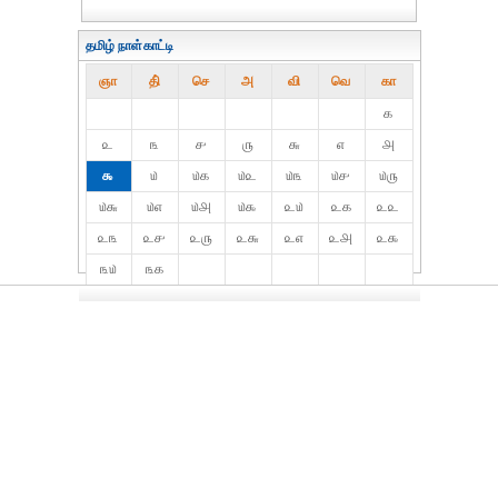
தமிழ் நாள்காட்டி
ஞா
தி்
செ
அ
வி
வெ
கா
௧
௨
௩
௪
௫
௬
௭
௮
௯
௰
௰௧
௰௨
௰௩
௰௪
௰௫
௰௬
௰௭
௰௮
௰௯
௨௰
௨௧
௨௨
௨௩
௨௪
௨௫
௨௬
௨௭
௨௮
௨௯
௩௰
௩௧