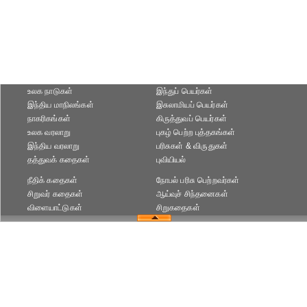
உலக நாடுகள்
இந்துப் பெயர்கள்
இந்திய மாநிலங்கள்
இசுலாமியப் பெயர்கள்
நாகரிகங்கள்
கிருத்துவப் பெயர்கள்
உலக வரலாறு
புகழ் பெற்ற புத்தகங்கள்
இந்திய வரலாறு
பரிசுகள் & விருதுகள்
தத்துவக் கதைகள்
புவியியல்
நீதிக் கதைகள்
நோபல் பரிசு‎ பெற்றவர்‎கள்
சிறுவர் கதைகள்
ஆய்வுச் சிந்தனைகள்
விளையாட்டுகள்
சிறுகதைகள்