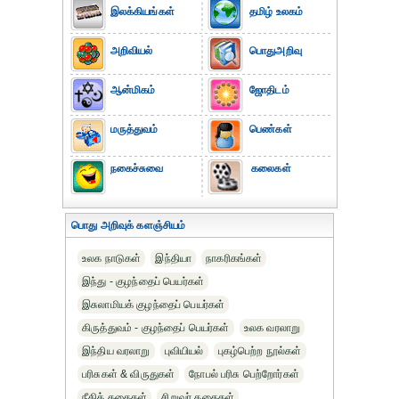
இலக்கியங்கள்
தமிழ் உலகம்
அறிவியல்
பொதுஅறிவு
ஆன்மிகம்
ஜோதிடம்
மருத்துவம்
பெண்கள்
நகைச்சுவை
கலைகள்
பொது அறிவுக் களஞ்சியம்
உலக நாடுகள்
இந்தியா
நாகரிகங்கள்
இந்து - குழந்தைப் பெயர்கள்
இசுலாமியக் குழந்தைப் பெயர்கள்
கிருத்துவம் - குழந்தைப் பெயர்கள்
உலக வரலாறு
இந்திய வரலாறு
புவியியல்
புகழ்பெற்ற நூல்கள்
பரிசுகள் & விருதுகள்
நோபல் பரிசு‎ பெற்றோர்‎கள்
நீதிக் கதைகள்
சிறுவர் கதைகள்