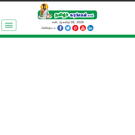
இலக்கியங்கள்
சனி, ஆகஸ்டு 08, 2026
பின்தொடர
தமிழ் உலகம்
அறிவியல்
பொதுஅறிவு
ஆன்மிகம்
ஜோதிடம்
மருத்துவம்
பெண்கள் பகுதி
நகைச்சுவை
கலையுலகம்