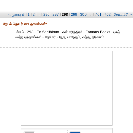
‹‹ முன்புறம்
1
2
296
297
298
299
300
761
762
தொடர்ச்சி ››
|
|
| ... |
|
|
|
|
| ... |
|
|
தேட‌ல் தொட‌ர்பான தகவ‌ல்க‌ள்:
பக்கம் - 298 - En Sarithiram - என் சரித்திரம் - Famous Books - புகழ்
பெற்ற புத்தகங்கள் - தேசிகர், பிறகு, யாரேனும், வந்து, தரிசனம்