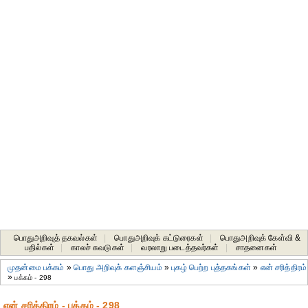
பொதுஅறிவுத் தகவல்கள்
|
பொதுஅறிவுக் கட்டுரைகள்
|
பொதுஅறிவுக் கேள்வி &
பதில்கள்
|
காலச் சுவடுகள்
|
வரலாறு படைத்தவர்கள்
|
சாதனைகள்‎
முதன்மை பக்கம்
»
பொது அறிவுக் களஞ்சியம்
»
புகழ் பெற்ற புத்தகங்கள்
»
என் சரித்திரம்
»
பக்கம் - 298
என் சரித்திரம் - பக்கம் - 298