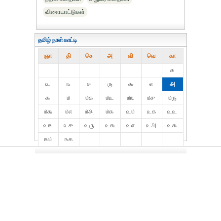
விளையாட்டுகள்
தமிழ் நாள்காட்டி
ஞா
தி்
செ
அ
வி
வெ
கா
௧
௨
௩
௪
௫
௬
௭
௮
௯
௰
௰௧
௰௨
௰௩
௰௪
௰௫
௰௬
௰௭
௰௮
௰௯
௨௰
௨௧
௨௨
௨௩
௨௪
௨௫
௨௬
௨௭
௨௮
௨௯
௩௰
௩௧