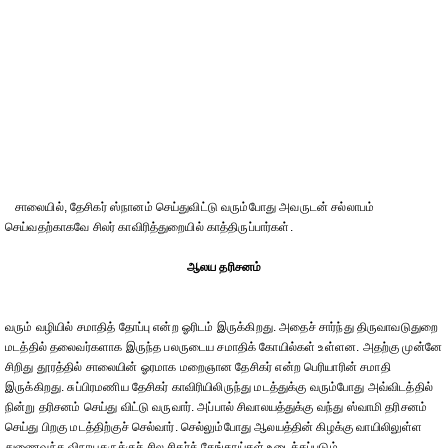
சாலையில், தேசிகர் ஸ்நானம் செய்துவிட்டு வரும்போது அவருடன் சல்லாபம்
செய்வதற்காகவே சிலர் காவிரித்துறையில் காத்திருப்பார்கள்.
ஆலய தரிசனம்
வரும் வழியில் சமாதித் தோப்பு என்ற ஓரிடம் இருக்கிறது. அதைச் சார்ந்து திருவாவடுதுறை
மடத்தில் தலைவர்களாக இருந்த பலருடைய சமாதிக் கோயில்கள் உள்ளன. அதற்கு முன்னே
சிறிது தூரத்தில் சாலையின் ஓரமாக மறைஞான தேசிகர் என்ற பெரியாரின் சமாதி
இருக்கிறது. சுப்பிரமணிய தேசிகர் காவிரியிலிருந்து மடத்துக்கு வரும்போது அவ்விடத்தில்
நின்று தரிசனம் செய்து விட்டு வருவார். அப்பால் சிவாலயத்துக்கு வந்து ஸ்வாமி தரிசனம்
செய்து பிறகு மடத்திற்குச் செல்வார். செல்லும்போது ஆலயத்தின் கிழக்கு வாயிலிலுள்ள
துணைவந்த விநாயகருக்குச் சில சிதர்த் தேங்காய்கள் உடைக்கப்படும்.