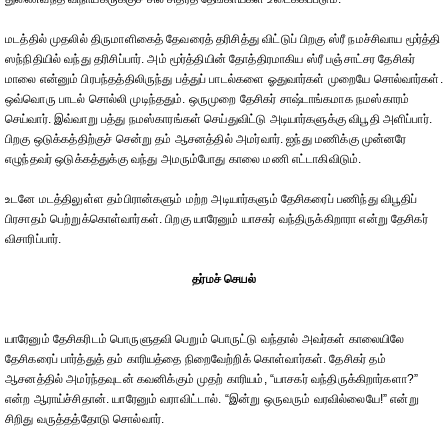
மடத்தில் முதலில் திருமாளிகைத் தேவரைத் தரிசித்து விட்டுப் பிறகு ஸ்ரீ நமச்சிவாய மூர்த்தி
ஸந்நிதியில் வந்து தரிசிப்பார். அம் மூர்த்தியின் தோத்திரமாகிய ஸ்ரீ பஞ்சாட்சர தேசிகர்
மாலை என்னும் பிரபந்தத்திலிருந்து பத்துப் பாடல்களை ஓதுவார்கள் முறையே சொல்வார்கள்.
ஒவ்வொரு பாடல் சொல்லி முடிந்ததும். ஒருமுறை தேசிகர் சாஷ்டாங்கமாக நமஸ்காரம்
செய்வார். இவ்வாறு பத்து நமஸ்காரங்கள் செய்துவிட்டு அடியார்களுக்கு விபூதி அளிப்பார்.
பிறகு ஒடுக்கத்திற்குச் சென்று தம் ஆசனத்தில் அமர்வார். ஐந்து மணிக்கு முன்னரே
எழுந்தவர் ஒடுக்கத்துக்கு வந்து அமரும்போது காலை மணி எட்டாகிவிடும்.
உடனே மடத்திலுள்ள தம்பிரான்களும் மற்ற அடியார்களும் தேசிகரைப் பணிந்து விபூதிப்
பிரசாதம் பெற்றுக்கொள்வார்கள். பிறகு யாரேனும் யாசகர் வந்திருக்கிறாரா என்று தேசிகர்
விசாரிப்பார்.
தர்மச் செயல்
யாரேனும் தேசிகரிடம் பொருளுதவி பெறும் பொருட்டு வந்தால் அவர்கள் காலையிலே
தேசிகரைப் பார்த்துத் தம் காரியத்தை நிறைவேற்றிக் கொள்வார்கள். தேசிகர் தம்
ஆசனத்தில் அமர்ந்தவுடன் கவனிக்கும் முதற் காரியம், “யாசகர் வந்திருக்கிறார்களா?”
என்ற ஆராய்ச்சிதான். யாரேனும் வராவிட்டால். “இன்று ஒருவரும் வரவில்லையே!” என்று
சிறிது வருத்தத்தோடு சொல்வார்.