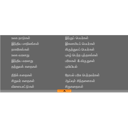
உலக நாடுகள்
இந்துப் பெயர்கள்
இந்திய மாநிலங்கள்
இசுலாமியப் பெயர்கள்
நாகரிகங்கள்
கிருத்துவப் பெயர்கள்
உலக வரலாறு
புகழ் பெற்ற புத்தகங்கள்
இந்திய வரலாறு
பரிசுகள் & விருதுகள்
தத்துவக் கதைகள்
புவியியல்
நீதிக் கதைகள்
நோபல் பரிசு‎ பெற்றவர்‎கள்
சிறுவர் கதைகள்
ஆய்வுச் சிந்தனைகள்
விளையாட்டுகள்
சிறுகதைகள்