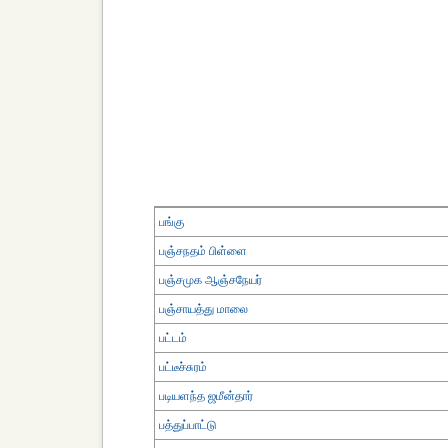
பங்கு
பஞ்சநதம் பிள்ளை
பஞ்சமுக ஆஞ்சநேயர்
பஞ்சாயத்து மாலை
பட்டம்
பட்டீச்சுரம்
படியளந்த ஜமீன்தார்
பத்துப்பாட்டு