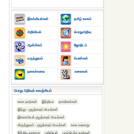
இலக்கியங்கள்
தமிழ் உலகம்
அறிவியல்
பொதுஅறிவு
ஆன்மிகம்
ஜோதிடம்
மருத்துவம்
பெண்கள்
நகைச்சுவை
கலைகள்
பொது அறிவுக் களஞ்சியம்
உலக நாடுகள்
இந்தியா
நாகரிகங்கள்
இந்து - குழந்தைப் பெயர்கள்
இசுலாமியக் குழந்தைப் பெயர்கள்
கிருத்துவம் - குழந்தைப் பெயர்கள்
உலக வரலாறு
இந்திய வரலாறு
புவியியல்
புகழ்பெற்ற நூல்கள்