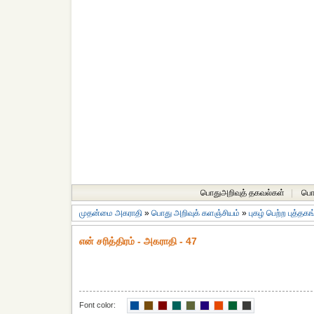
பொதுஅறிவுத் தகவல்கள்
|
பொத
முதன்மை அகராதி
»
பொது அறிவுக் களஞ்சியம்
»
புகழ் பெற்ற புத்தக
என் சரித்திரம் - அகராதி - 47
Font color: