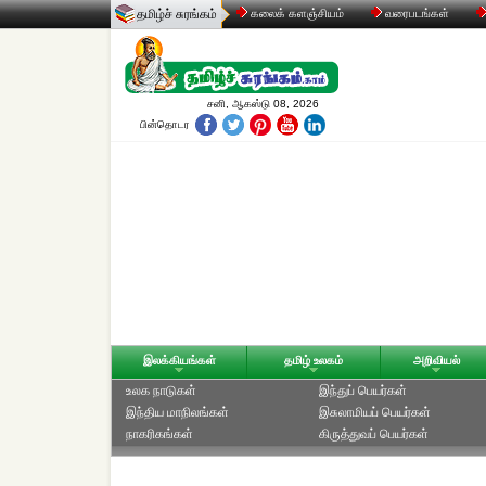
தமிழ்ச் சுரங்கம்
கலைக் களஞ்சியம்
வரைபடங்கள்
சனி, ஆகஸ்டு 08, 2026
பின்தொடர
இலக்கியங்கள்
தமிழ் உலகம்
அறிவியல்
உலக நாடுகள்
இந்துப் பெயர்கள்
இந்திய மாநிலங்கள்
இசுலாமியப் பெயர்கள்
நாகரிகங்கள்
கிருத்துவப் பெயர்கள்