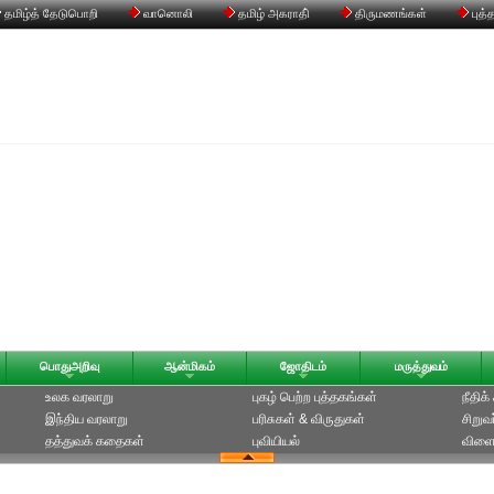
தமிழ்த் தேடுபொறி
வானொலி
தமிழ் அகராதி்
திருமணங்கள்
புத்
பொதுஅறிவு
ஆன்மிகம்
ஜோதிடம்
மருத்துவம்
உலக வரலாறு
புகழ் பெற்ற புத்தகங்கள்
நீதிக
இந்திய வரலாறு
பரிசுகள் & விருதுகள்
சிறுவ
தத்துவக் கதைகள்
புவியியல்
விளை