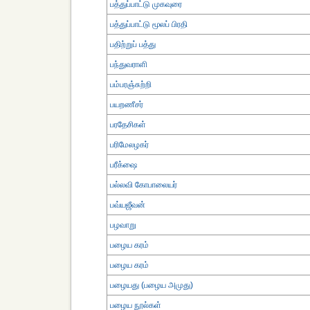
பத்துப்பாட்டு முகவுரை
பத்துப்பாட்டு மூலப் பிரதி
பதிற்றுப் பத்து
பந்துவராளி
பம்பரஞ்சுற்றி
பயறணீசர்
பரதேசிகள்
பரிமேலழகர்
பரீக்ஷை
பல்லவி கோபாலையர்
பவ்யஜீவன்
பழவாறு
பழைய கரம்
பழைய கரம்
பழையது (பழைய அமுது)
பழைய நூல்கள்