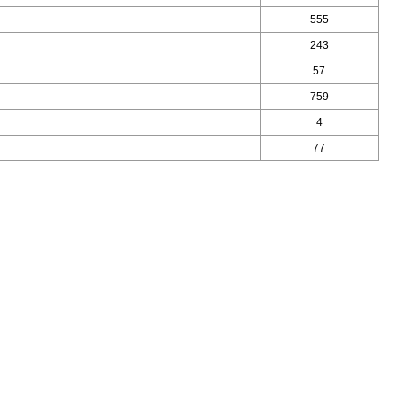
555
243
57
759
4
77