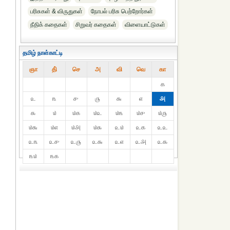
பரிசுகள் & விருதுகள்
நோபல் பரிசு‎ பெற்றோர்‎கள்
நீதிக் கதைகள்
சிறுவர் கதைகள்
விளையாட்டுகள்
தமிழ் நாள்காட்டி
ஞா
தி்
செ
அ
வி
வெ
கா
௧
௨
௩
௪
௫
௬
௭
௮
௯
௰
௰௧
௰௨
௰௩
௰௪
௰௫
௰௬
௰௭
௰௮
௰௯
௨௰
௨௧
௨௨
௨௩
௨௪
௨௫
௨௬
௨௭
௨௮
௨௯
௩௰
௩௧