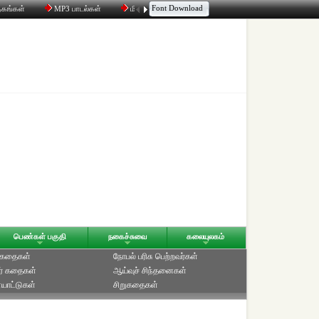
Font Download
தகங்கள்
MP3 பாடல்கள்
மின்னஞ்சல்
திரட்டி
உரையாடல்
பெண்கள் பகுதி
நகைச்சுவை
கலையுலகம்
் கதைகள்
நோபல் பரிசு‎ பெற்றவர்‎கள்
ர் கதைகள்
ஆய்வுச் சிந்தனைகள்
யாட்டுகள்
சிறுகதைகள்