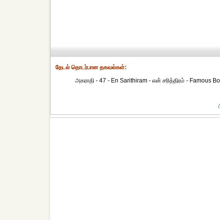
தேட‌ல் தொட‌ர்பான தகவ‌ல்க‌ள்:
அகராதி - 47 - En Sarithiram - என் சரித்திரம் - Famous Book