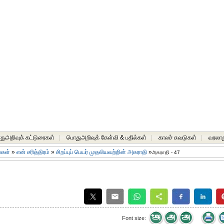
ுஅறிவுக் கட்டுரைகள்
|
பொதுஅறிவுக் கேள்வி & பதில்கள்
|
காலச் சுவடுகள்
|
வரலாற
ங்கள்
»
என் சரித்திரம்
»
சிறப்புப் பெயர் முதலியவற்றின் அகராதி
»
அகராதி - 47
Font size: