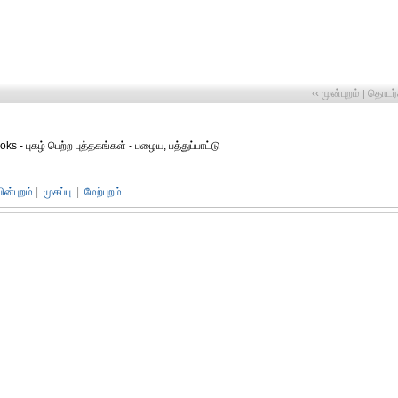
‹‹ முன்புறம்
தொடர்ச
|
s - புகழ் பெற்ற புத்தகங்கள் - பழைய, பத்துப்பாட்டு
பின்புறம்
|
முகப்பு
|
மேற்புறம்