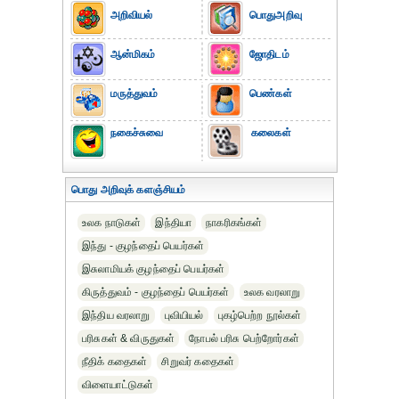
அறிவியல்
பொதுஅறிவு
ஆன்மிகம்
ஜோதிடம்
மருத்துவம்
பெண்கள்
நகைச்சுவை
கலைகள்
பொது அறிவுக் களஞ்சியம்
உலக நாடுகள்
இந்தியா
நாகரிகங்கள்
இந்து - குழந்தைப் பெயர்கள்
இசுலாமியக் குழந்தைப் பெயர்கள்
கிருத்துவம் - குழந்தைப் பெயர்கள்
உலக வரலாறு
இந்திய வரலாறு
புவியியல்
புகழ்பெற்ற நூல்கள்
பரிசுகள் & விருதுகள்
நோபல் பரிசு‎ பெற்றோர்‎கள்
நீதிக் கதைகள்
சிறுவர் கதைகள்
விளையாட்டுகள்