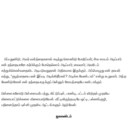
பிப்பதுண்டு; அவர் வார்த்தைகளால் கடிந்து கொண்டு போதிப்பார்; சில சமயம் அடிப்பார்.
என் தந்தையாரோ கற்பிக்கும் போதெல்லாம் அடிப்பார்; வைவார்; அவரிடம்
கற்றுக்கொள்வதைவிட அடிபடுவதுதான் அதிகமாக இருக்கும். அப்பொழுது என் தாயார்
வந்து, “குழந்தையை ஏன் இப்படி அடிக்கிறீர்கள்? அடிக்க வேண்டாம்” என்று கூறுவார். அந்த
வேண்டுகோள் என் தந்தையாருக்குப் பின்னும் கோபத்தையே உண்டாக்கும்.
பிள்ளைகளோடு பிள்ளையார் பந்து, கிட்டுப்புள், பாண்டி, பட்டம் விடுதல் முதலிய
விளையாட்டுக்களை விளையாடுவேன். வீட்டிலிருந்தபடியே ஒட்டி, பல்லாங்குழி,
பதினைந்தாம் புள்ளி முதலிய ஆட்டங்களும் ஆடுவேன்.
ஜலகண்டம்