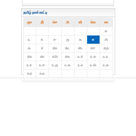
தமிழ் நாள்காட்டி
ஞா
தி்
செ
அ
வி
வெ
கா
௧
௨
௩
௪
௫
௬
௭
௮
௯
௰
௰௧
௰௨
௰௩
௰௪
௰௫
௰௬
௰௭
௰௮
௰௯
௨௰
௨௧
௨௨
௨௩
௨௪
௨௫
௨௬
௨௭
௨௮
௨௯
௩௰
௩௧