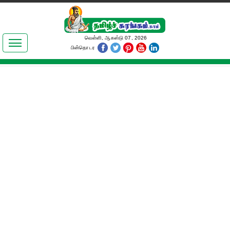
இலக்கியங்கள்
வெள்ளி, ஆகஸ்டு 07, 2026
பின்தொடர
தமிழ் உலகம்
அறிவியல்
பொதுஅறிவு
ஆன்மிகம்
ஜோதிடம்
மருத்துவம்
பெண்கள் பகுதி
நகைச்சுவை
கலையுலகம்