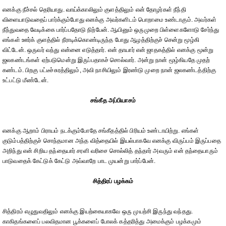
எனக்கு நீச்சல் தெரியாது. வாய்க்காலிலும் குளத்திலும் என் தோழர்கள் நீந்தி
விளையாடுவதைப் பார்க்கும்போது எனக்கு அவர்களிடம் பொறாமை உண்டாகும். அவர்கள்
நீந்துவதை வேடிக்கை பார்ப்பதோடு நிற்பேன். ஆயினும் ஒருமுறை பிள்ளைகளோடு சேர்ந்து
எங்கள் ஊர்க் குளத்தில் நீராடிக்கொண்டிருந்த போது ஆழத்திற்குச் சென்று மூழ்கி
விட்டேன். ஒருவர் வந்து என்னை எடுத்தார். என் தாயார் என் ஜாதகத்தில் எனக்கு மூன்று
ஜலகண்டங்கள் ஏற்படுமென்று இருப்பதாகச் சொல்வார். அன்று நான் மூழ்கியதே முதற்
கண்டம். பிறகு பட்டீச்சுரத்திலும், அவி நாசியிலும் இரண்டு முறை நான் ஜலகண்டத்திற்கு
உட்பட்டு மீண்டேன்.
சங்கீத அப்பியாசம்
எனக்கு ஆறாம் பிராயம் நடக்கும்போதே சங்கீதத்தில் பிரியம் உண்டாயிற்று. எங்கள்
குடும்பத்திற்குச் சொந்தமான அந்த வித்தையில் இயல்பாகவே எனக்கு விருப்பம் இருப்பதை
அறிந்து என் சிறிய தந்தையார் சரளி வரிசை சொல்லித் தந்தார் அவரும் என் தந்தையாரும்
பாடுவதைக் கேட்டுக் கேட்டு அவ்வாறே பாட முயன்று பார்ப்பேன்.
சித்திரப் பழக்கம்
சித்திரம் எழுதுவதிலும் எனக்கு இயற்கையாகவே ஒரு முயற்சி இருந்து வந்தது.
காகிதங்களைப் பலவிதமான பூக்களைப் போலக் கத்தரித்து அமைக்கும் பழக்கமும்