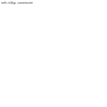
உண்டாயிற்று. பலவகையான