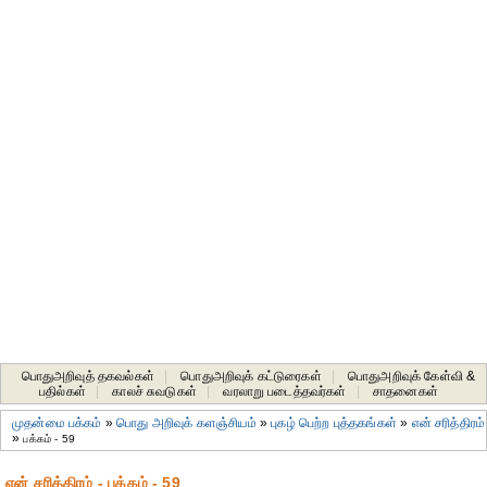
பொதுஅறிவுத் தகவல்கள்
|
பொதுஅறிவுக் கட்டுரைகள்
|
பொதுஅறிவுக் கேள்வி &
பதில்கள்
|
காலச் சுவடுகள்
|
வரலாறு படைத்தவர்கள்
|
சாதனைகள்‎
முதன்மை பக்கம்
»
பொது அறிவுக் களஞ்சியம்
»
புகழ் பெற்ற புத்தகங்கள்
»
என் சரித்திரம்
»
பக்கம் - 59
என் சரித்திரம் - பக்கம் - 59