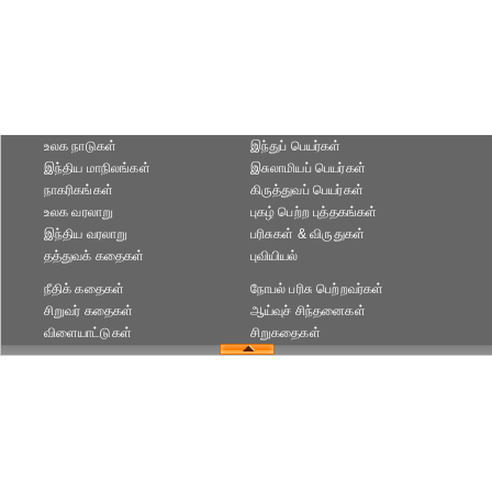
உலக நாடுகள்
இந்துப் பெயர்கள்
இந்திய மாநிலங்கள்
இசுலாமியப் பெயர்கள்
நாகரிகங்கள்
கிருத்துவப் பெயர்கள்
உலக வரலாறு
புகழ் பெற்ற புத்தகங்கள்
இந்திய வரலாறு
பரிசுகள் & விருதுகள்
தத்துவக் கதைகள்
புவியியல்
நீதிக் கதைகள்
நோபல் பரிசு‎ பெற்றவர்‎கள்
சிறுவர் கதைகள்
ஆய்வுச் சிந்தனைகள்
விளையாட்டுகள்
சிறுகதைகள்