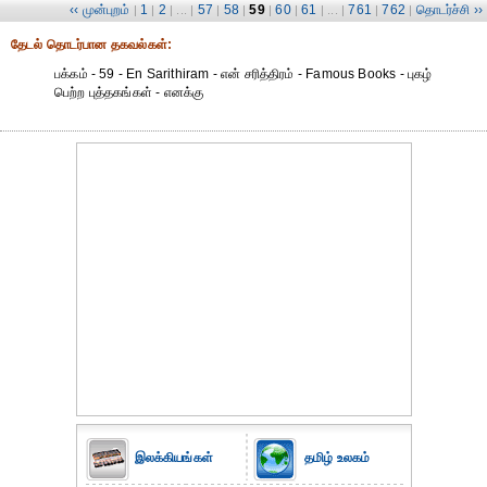
‹‹ முன்புறம்
1
2
57
58
59
60
61
761
762
தொடர்ச்சி ››
|
|
| ... |
|
|
|
|
| ... |
|
|
தேட‌ல் தொட‌ர்பான தகவ‌ல்க‌ள்:
பக்கம் - 59 - En Sarithiram - என் சரித்திரம் - Famous Books - புகழ்
பெற்ற புத்தகங்கள் - எனக்கு
இலக்கியங்கள்
தமிழ் உலகம்